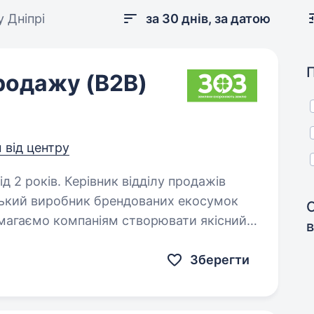
у Дніпрі
за 30 днів, за датою
продажу (B2B)
м від центру
 відділу продажів
ський виробник брендованих екосумок
омагаємо компаніям створювати якісний
мерч і рекламну продукцію з власним логотипом. У зв’язку…
Зберегти