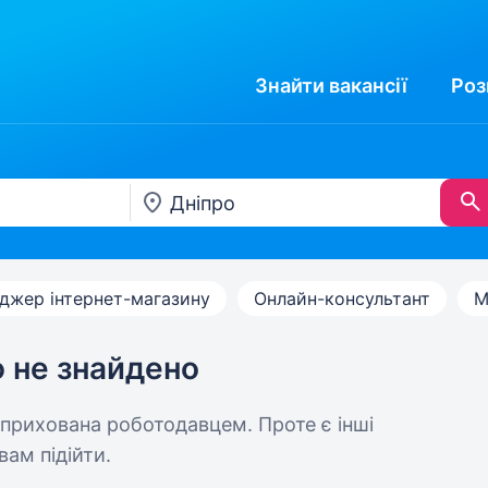
Знайти
вакансії
Роз
джер інтернет-магазину
Онлайн-консультант
М
ю не знайдено
 прихована роботодавцем. Проте є інші
вам підійти.