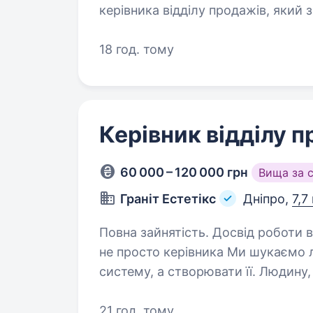
керівника відділу продажів, яки
команду та впливати на комерційн
18 год. тому
Керівник відділу 
60 000 – 120 000 грн
Вища за 
Граніт Естетікс
Дніпро,
7,7
Повна зайнятість. Досвід роботи від 2 ро
не просто керівника Ми шукаємо л
систему, а створювати її. Людину,
а від моменту, коли команда почи
21 год. тому