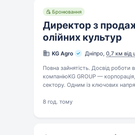
Бронювання
Директор з продаж
олійних культур
KG Agro
Дніпро,
0,7 км від
Повна зайнятість. Досвід роботи від 
компаніюKG GROUP — корпорація, 
сектору. Одним із ключових напря
на закупівлі та продажу зернових, 
Запрошуємо…
8 год. тому