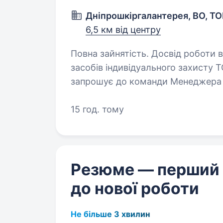
Дніпрошкіргалантерея, ВО, Т
6,5 км від центру
Повна зайнятість. Досвід роботи від 2 років. Націо
засобів індивідуального захисту 
запрошує до команди Менеджера з ро
РОБОТИ: ~ 50% робочого часу в о
15 год. тому
Резюме — перший
до нової роботи
Не більше 3 хвилин