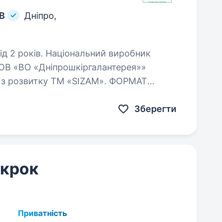
ОВ
Дніпро,
нальний виробник
ТОВ «ВО «Дніпрошкіргалантерея»»
звитку ТМ «SIZAM». ФОРМАТ
фісі/ ~ 50% робочого часу відрядження…
Зберегти
 крок
Приватність