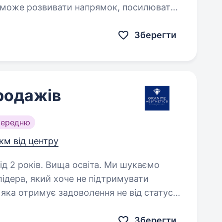
й зможе розвивати напрямок, посилювати
і результати компанії. Якщо вам…
Зберегти
продажів
середню
 км від центру
ків. Вища освіта. Ми шукаємо
ідера, який хоче не підтримувати
 яка отримує задоволення не від статусу,
нає показувати результат, який…
Зберегти