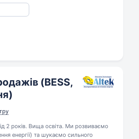
родажів (BESS,
ня)
нтру
в. Вища освіта. Ми розвиваємо
ння енергії) та шукаємо сильного