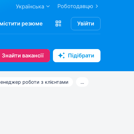
Роботодавцю
Українська
містити
резюме
Увійти
Знайти вакансії
Підібрати
енеджер роботи з клієнтами
...