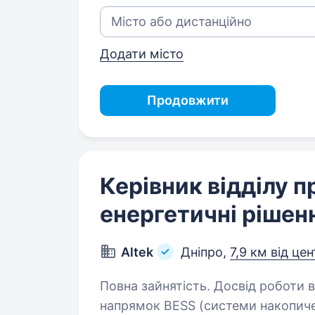
Додати місто
Продовжити
Керівник відділу п
енергетичні рішен
Altek
Дніпро,
7,9 км від це
Повна зайнятість. Досвід роботи від 2 рокі
напрямок BESS (системи накопиче