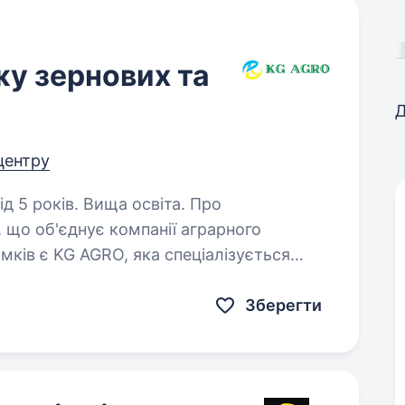
у зернових та
Д
 центру
5 років. Вища освіта. Про
що об'єднує компанії аграрного
мків є KG AGRO, яка спеціалізується
олійних культур, овочів та фруктів.
Зберегти