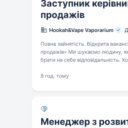
Заступник керівни
продажів
Hookah&Vape Vaporarium
Д
Повна зайнятість. Відкрита вакансія «Заступник керівника відділу
продажів» Ми шукаємо людину, яка: Не боїться складних завдань і 
брати на себе відповідальність. Хоче стати частиною команди, яка
розвиває новий амбітний…
8 год. тому
Менеджер з розви