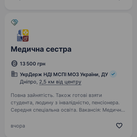
найкращих кандидатів для цієї вакансії. Опис
вакансії:…
Медична сестра
13 500 грн
УкрДерж НДІ МСПІ МОЗ України, ДУ
Дніпро,
2,5 км від центру
Повна зайнятість. Також готові взяти
студента, людину з інвалідністю, пенсіонера.
Середня спеціальна освіта. Вакансія: Медична
сестра Компанія: Державна установа
«Український державний науково-дослідний
вчора
інститут медико-соціальних проблем