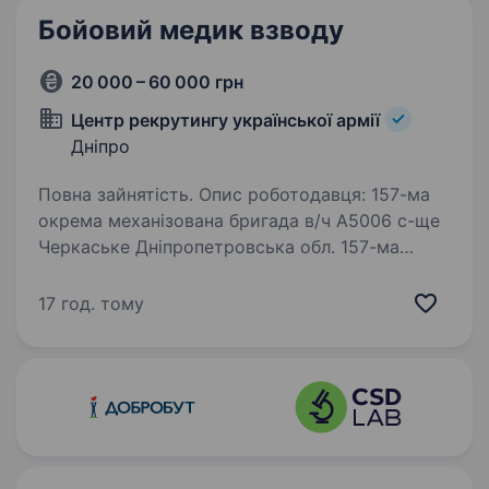
Бойовий медик взводу
20 000 – 60 000 грн
Центр рекрутингу української армії
Дніпро
Повна зайнятість. Опис роботодавця: 157-ма
окрема механізована бригада в/ч А5006 с-ще
Черкаське Дніпропетровська обл. 157-ма
окрема механізована бригада (157 ОМБр) —
формування Сухопутних військ Україниї,
17 год. тому
сформоване у 2024 році…