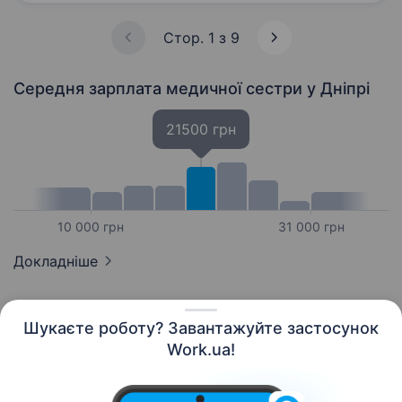
інвалідності МОЗ України» Опис компанії: Наш
інститут є важливою складовою системи…
Стор. 1 з 9
Середня зарплата медичної сестри
у Дніпрі
21500 грн
10 000 грн
31 000 грн
Докладніше
Шукаєте роботу? Завантажуйте застосунок
Work.ua!
Українська