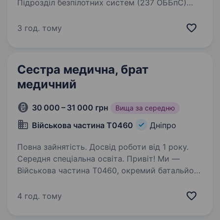
Підрозділ безпілотних систем (237 ОББпС)
https://237obbps.vercel.app/#recruitmentForm
https://www.instagram.com/237obbps/ https://
3 год. тому
threads.com/@237obbps Шукає медика
евакуаційної бригади для надання
невідкладної…
Сестра медична, брат
медичний
30 000 – 31 000 грн
Вища за середню
Військова частина Т0460
Дніпро
Повна зайнятість. Досвід роботи від 1 року.
Середня спеціальна освіта. Привіт! Ми —
Військова частина Т0460, окремий батальйон
розмінування, який щодня робить життя
наших співгромадян безпечнішим, очищаючи
4 год. тому
деокуповані території від вибухонебезпечних
предметів. Ми також активно долучаємося…