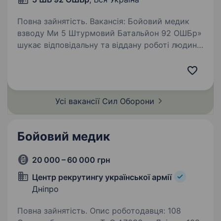
Повна зайнятість. Вакансія: Бойовий медик
взводу Ми 5 Штурмовий Батальйон 92 ОШБр»
шукає відповідальну та віддану роботі людину
на посаду бойового медика взводу.
Ми шукаємо кандидата, який готовий
надавати першу медичну допомогу…
Усі вакансії Сил
Оборони
Бойовий медик
20 000 – 60 000 грн
Центр рекрутингу української армії
Дніпро
Повна зайнятість. Опис роботодавця: 108