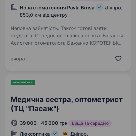
Нова стоматологія Pavla Brusa
Дніпро,
853,0 км від центру
Неповна зайнятість. Також готові взяти
студента. Середня спеціальна освіта. Вакансія:
Асистент стоматолога Бажанно КОРОТЕНЬКЕ
ВІДЕО ПРО СЕБЕ НАДСИЛАЙТЕ НА ТЕЛЕГРАМ
096 826 74 21. НАПРИКЛАД ІМЯ, СКІЛЬКИ ВАМ
вчора
РОКІВ, ЧИМ САМЕ ЗАЦІКАВИЛА ВАС НАША
ВАКАНСІЯ. ПРАКТИЧНІ НАВИЧКИ РОБОТИ,,,,,, …
Медична сестра, оптометрист
(ТЦ "Пасаж")
39 000 – 45 000 грн
Вища за середню
Люксоптика
Дніпро,