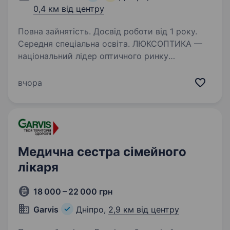
0,4 км від центру
Повна зайнятість. Досвід роботи від 1 року.
Середня спеціальна освіта. ЛЮКСОПТИКА —
національний лідер оптичного ринку
та частина міжнародної групи компаній Essilor
Group. Найбільша мережа оптик в Україні:
вчора
понад 220 оптик Працюємо на українському
ринку більше 28 років Відкриваємо…
Медична сестра сімейного
лікаря
18 000 – 22 000 грн
Garvis
Дніпро,
2,9 км від центру