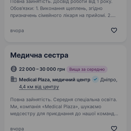
Повна зайнятість. Досвід роботи від 1 року.
Обов’язки: 1. Виконання щеплень, згідно
призначень сімейного лікаря на прийомі. 2.
Надання домедичної допомоги при
невідкладних станах 3. Робота в команді з
вчора
лікарем, соціальними службами,
лабораторіями 4. Вимірювання…
Медична сестра
22 000 – 30 000 грн
Вища за середню
Medical Plaza, медичний центр
Дніпро,
4,4 км від центру
Повна зайнятість. Середня спеціальна освіта.
Ми, компанія «Medical Plaza», шукаємо
медсестру для приєднання до нашої команди.
Як менеджер з найму, моя роль полягає
у забезпеченні того, щоб ми залучили
вчора