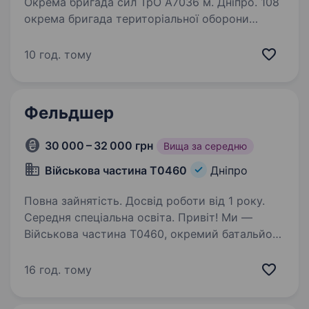
Окрема бригада сил ТрО А7036 м. Дніпро. 108
окрема бригада територіальної оборони
сформована 02.07.2018 року у м.Дніпро.
25.02.2022 року 108 обр ТрО переведено
10 год. тому
на штат військового часу
та доукомплектовано…
Фельдшер
30 000 – 32 000 грн
Вища за середню
Військова частина Т0460
Дніпро
Повна зайнятість. Досвід роботи від 1 року.
Середня спеціальна освіта. Привіт! Ми —
Військова частина Т0460, окремий батальйон
розмінування, який щодня робить життя
наших співгромадян безпечнішим, очищаючи
16 год. тому
звільнені території від вибухонебезпечних
предметів. Крім того, ми активно зміцнюємо…