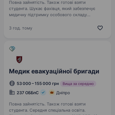
Повна зайнятість. Також готові взяти
студента. Шукає фахівця, який забезпечує
медичну підтримку особового складу
та реагує на невідкладні ситуації. Надає
медичну допомогу, організовує профілактичні
3 год. тому
заходи для запобігання захворюванням, веде
медичну документацію…
Медик евакуаційної бригади
53 000 – 155 000 грн
Вища за середню
237 ОББпС
Дніпро
Повна зайнятість. Також готові взяти
студента. Середня спеціальна освіта.