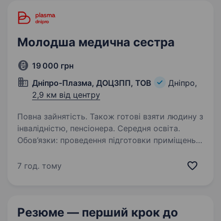
Молодша медична сестра
19 000 грн
Дніпро-Плазма, ДОЦЗПП, ТОВ
Дніпро,
2,9 км від центру
Повна зайнятість. Також готові взяти людину з
інвалідністю, пенсіонера. Середня освіта.
Обов’язки: проведення підготовки приміщень
до прийому лікаря дотримання принципів
медичної деонтології контроль за санітарно-
7 год. тому
гігієнічним станом приміщення
Резюме — перший крок
до