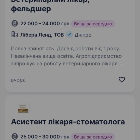
фельдшер
22 000 – 24 000 грн
Вища за середню
Лібера Ленд, ТОВ
Дніпро
Повна зайнятість. Досвід роботи від 1 року.
Незакінчена вища освіта. Агропідприємство
запрошує на роботу ветеринарного лікаря
Обов’язки: Організація і забезпечення надання
ветеринарної допомоги (лікування, щеплення,
вчора
ветсанобробки) тваринам підприємства.
Забезпечення заходів…
Асистент лікаря-стоматолога
25 000 – 30 000 грн
Вища за середню