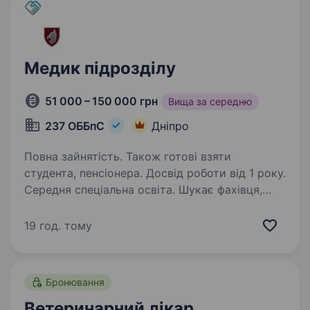
Медик підрозділу
51 000 – 150 000 грн
Вища за середню
237 ОББпС
Дніпро
Повна зайнятість. Також готові взяти
студента, пенсіонера. Досвід роботи від 1 року.
Середня спеціальна освіта. Шукає фахівця,
який забезпечує медичну підтримку
особового складу та реагує на невідкладні
19 год. тому
ситуації. Надає медичну допомогу,
організовує профілактичні заходи для
запобігання захворюванням, веде медичну
Бронювання
документацію…
Ветеринарний лікар,