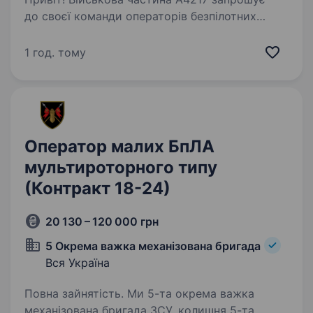
до своєї команди операторів безпілотних
літальних апаратів (БПЛА) — важливої ланки
у забезпеченні безпеки та оборони нашої
1 год. тому
держави. Що ти будеш робити: Керувати
безпілотними…
Оператор малих БпЛА
мультироторного типу
(Контракт 18-24)
20 130 – 120 000 грн
5 Окрема важка механізована бригада
Вся Україна
Повна зайнятість. Ми 5-та окрема важка
механізована бригада ЗСУ, колишня 5-та