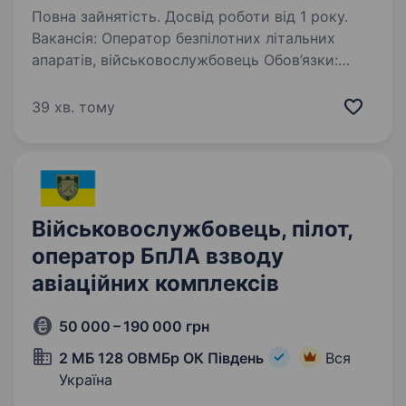
Повна зайнятість. Досвід роботи від 1 року.
Вакансія: Оператор безпілотних літальних
апаратів, військовослужбовець Обов’язки:
Управління безпілотними літальними
апаратами для виконання розвідувальних та
39 хв. тому
інших завдань. Підтримка та обслуговування
технічного…
Військовослужбовець, пілот,
оператор БпЛА взводу
авіаційних комплексів
50 000 – 190 000 грн
2 МБ 128 ОВМБр ОК Південь
Вся
Україна