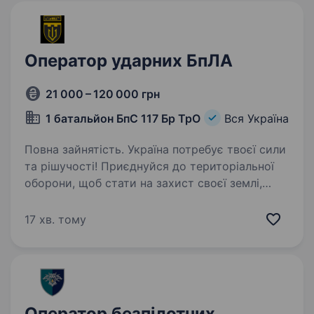
Оператор ударних БпЛА
21 000 – 120 000 грн
1 батальйон БпС 117 Бр ТрО
Вся Україна
Повна зайнятість. Україна потребує твоєї сили
та рішучості! Приєднуйся до територіальної
оборони, щоб стати на захист своєї землі,
рідних та майбутнього. 1 батальон безпілотних
систем 117 бригади ТрО запрошую на
17 хв. тому
військову службу…
Оператор безпілотних