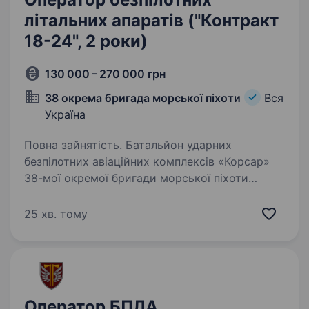
літальних апаратів ("Контракт
18-24", 2 роки)
130 000 – 270 000 грн
38 окрема бригада морської піхоти
Вся
Україна
Повна зайнятість. Батальйон ударних
безпілотних авіаційних комплексів «Корсар»
38-мої окремої бригади морської піхоти
за короткий час від моменту створення
продемонстрував високу ефективність
25 хв. тому
на Херсонському та Покровському
напрямках…
Оператор БПЛА