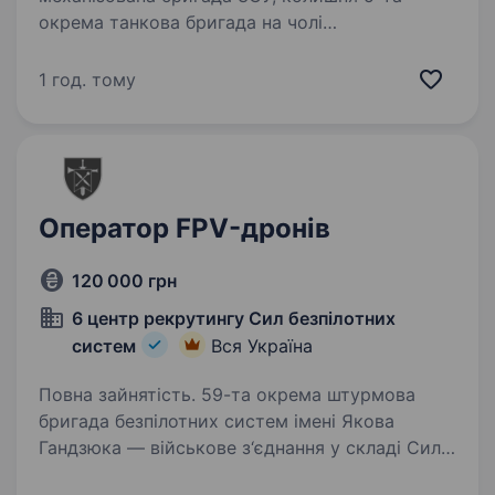
окрема танкова бригада на чолі
з командиром, який здобув особливе визнання
в битві за Бахмут, коли його підрозділ
1 год. тому
утримував стратегічно важливі позиції…
Оператор FPV-дронів
120 000 грн
6 центр рекрутингу Сил безпілотних
систем
Вся Україна
Повна зайнятість. 59-та окрема штурмова
бригада безпілотних систем імені Якова
Гандзюка — військове з‘єднання у складі Сил
Безпілотних Систем Збройних Сил України.