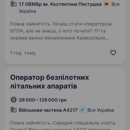
17 ОВМБр ім. Костянтина Пестушка
Вся
Україна
Повна зайнятість. Хочеш стати оператором
БПЛА, але не знаєш, з чого почати? 17-та
окрема важка механізована Криворізька
бригада імені Костянтина Пестушка, яка
виконує бойові завдання щодо захисту
1 год. тому
державного суверенітету, територіальної…
Оператор безпілотних
літальних апаратів
26 000 – 126 000 грн
Військова частина А4217
Вся Україна
Повна зайнятість. Середня спеціальна освіта.
Привіт! Військова частина А4217 запрошує