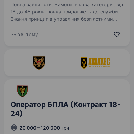
Повна зайнятість. Вимоги: вікова категорія: від
18 до 45 років, повна придатність до служби.
Знання принципів управління безпілотними
авіаційними комплексами, вміння працювати
з програмним забезпеченням, уважність
39 хв. тому
до деталей,…
Оператор БПЛА (Контракт 18-
24)
20 000 – 120 000 грн