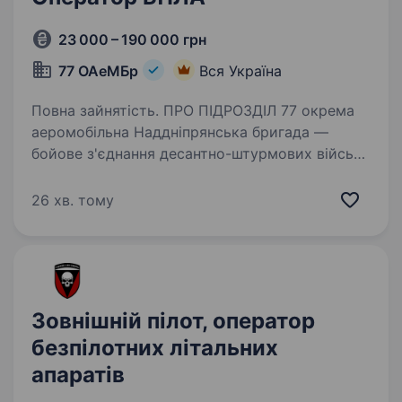
23 000 – 190 000 грн
77 ОАеМБр
Вся Україна
Повна зайнятість. ПРО ПІДРОЗДІЛ 77 окрема
аеромобільна Наддніпрянська бригада —
бойове з'єднання десантно-штурмових військ
Збройних сил України сформоване у грудні
2022 року в умовах широкомасштабного
26 хв. тому
вторгнення російської федерації…
Зовнішній пілот, оператор
безпілотних літальних
апаратів