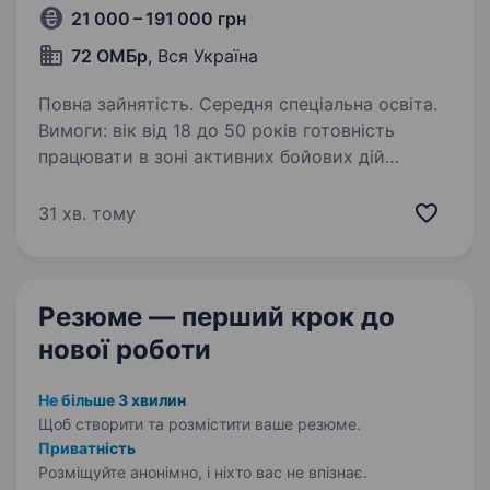
21 000 – 191 000 грн
72 ОМБр
, Вся Україна
Повна зайнятість. Середня спеціальна освіта.
Вимоги: вік від 18 до 50 років готовність
працювати в зоні активних бойових дій
придатність до військової служби за станом
здоров’я і морально-психологічними якостями
31 хв. тому
освіта: середня, середня спеціальна/вища…
Резюме — перший крок
до
нової роботи
Не більше 3 хвилин
Щоб створити та розмістити ваше
резюме.
Приватність
Розміщуйте анонімно, і ніхто вас не впізнає.