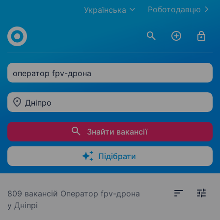
Роботодавцю
Українська
оператор fpv-дрона
Дніпро
Знайти вакансії
Підібрати
809 вакансій
Оператор fpv-дрона
у Дніпрі