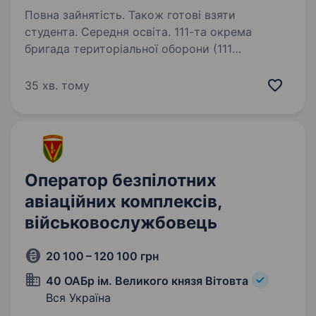
Повна зайнятість. Також готові взяти
студента. Середня освіта. 111-та окрема
бригада територіальної оборони (111
ОБрТрО) — це формування Сил територіальної
оборони України. Вакансія передбачає службу
35 хв. тому
на посаді Зовнішній пілот (оператор)
безпілотних літальних апаратів в 111-й…
Оператор безпілотних
авіаційних комплексів,
військовослужбовець
20 100 – 120 100 грн
40 ОАБр ім. Великого князя Вітовта
Вся Україна