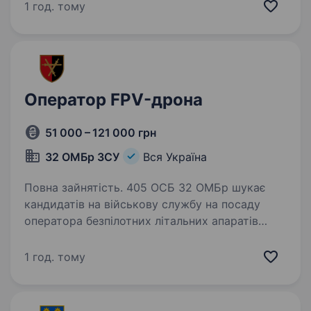
Команда шукає людей, готових стати
1 год. тому
найкращими пілотами FPV, які щоденно…
Оператор FPV-дрона
51 000 – 121 000 грн
32 ОМБр ЗСУ
Вся Україна
Повна зайнятість. 405 ОСБ 32 ОМБр шукає
кандидатів на військову службу на посаду
оператора безпілотних літальних апаратів
(БПЛА). Дрони стали важливим технологічним
рішенням у військових операціях, створюючи
1 год. тому
нові можливості для…