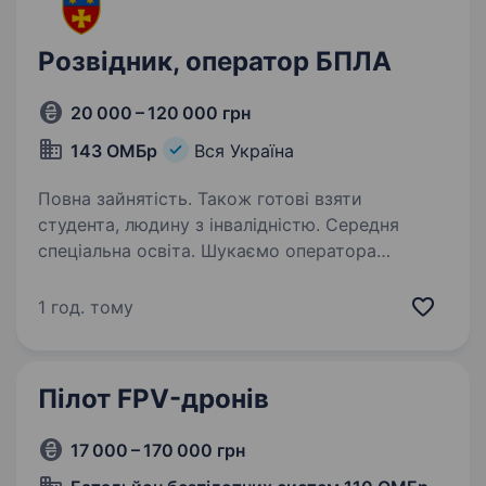
Розвідник, оператор БПЛА
20 000 – 120 000 грн
143 ОМБр
Вся Україна
Повна зайнятість. Також готові взяти
студента, людину з інвалідністю. Середня
спеціальна освіта. Шукаємо оператора
на розвідувальні літачки для коригування
вогню по противнику. Задачі: визначенням
1 год. тому
місцезнаходження ворожих цілей, обробка та
інтерпретація отриманих даних, повернення
техніки, забезпечення…
Пілот FPV-дронів
17 000 – 170 000 грн