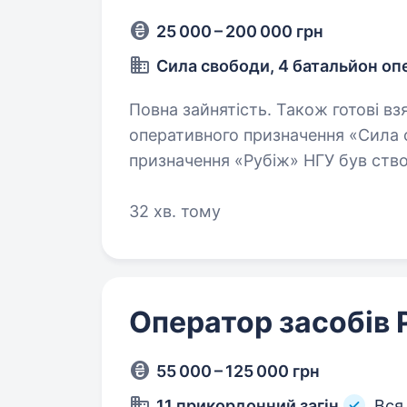
25 000 – 200 000 грн
Сила свободи, 4 батальйон о
Повна зайнятість. Також готові взяти студен
оперативного призначення «Сила 
призначення «Рубіж» НГУ був ство
року. Виконує бойові завдання зі 
32 хв. тому
Оператор засобів 
55 000 – 125 000 грн
11 прикордонний загін
Вся