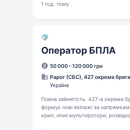
1 год. тому
Оператор БПЛА
50 000 – 120 000 грн
Рарог (СБС), 427 окрема бриг
Україна
Повна зайнятість. 427-а окрема бригада безпілотних систем «РАРОГ»
формує нові екіпажі за напрямкам
крил, нічні мультиротори, розвідк
комплекси. всьому навчимо.…