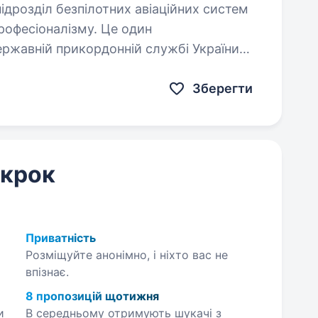
професіоналізму. Це один
ержавній прикордонній службі України
Зберегти
 крок
Приватність
Розміщуйте анонімно, і ніхто вас не
впізнає.
8 пропозицій щотижня
и
В середньому отримують шукачі з