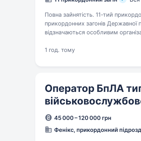
Повна зайнятість. 11-тий прикордонний загін «Форпост» — це новий вид
прикордонних загонів Державної п
відзначаються особливим організ
призначенням. Новостворені заго
1 год. тому
Оператор БпЛА тип
військовослужбов
45 000 – 120 000 грн
Фенікс, прикордонний підроз