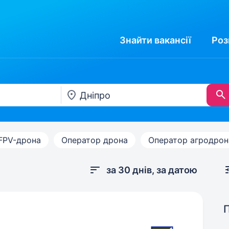
Знайти
вакансії
Роз
FPV-дрона
Оператор дрона
Оператор агродрон
за 30 днів, за датою