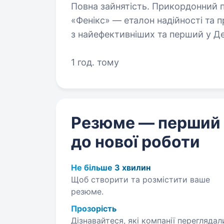
Повна зайнятість. Прикордонний підрозділ безпілотних авіаційних систем
«Фенікс» — еталон надійності та 
з найефективніших та перший у Д
підрозділ безпілотних авіаційних…
1 год. тому
Резюме — перший
до нової роботи
Не більше 3 хвилин
Щоб створити та розмістити ваше
резюме.
Прозорість
Дізнавайтеся, які компанії переглядал