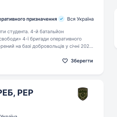
перативного призначення
Вся Україна
та. 4-й батальйон
свободи» 4-ї бригади оперативного
рений на базі добровольців у січні 2023
стримання ворожої агресії рф на Сході…
Зберегти
РЕБ, РЕР
 Україна