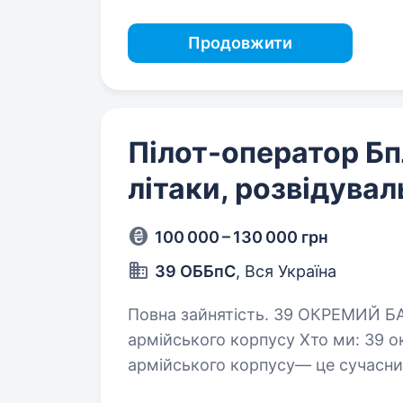
Продовжити
Пілот-оператор Бп
літаки, розвідувал
100 000 – 130 000 грн
39 ОББпС
, Вся Україна
Повна зайнятість. 39 ОКРЕМИЙ БАТАЛЬЙОН БЕЗПІЛОТНИХ СИСТЕМ 19
армійського корпусу Хто ми: 39 окремий батальйон безпілотних систем 19
армійського корпусу— це сучасний
передові безпілотні технології…