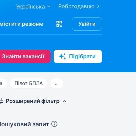
Роботодавцю
Українська
містити
резюме
Увійти
Знайти вакансії
Підібрати
а
Пілот БПЛА
...
Розширений фільтр
Пошуковий запит