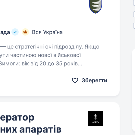
гада
Вся Україна
ути частиною нової військової
 до 35 років
ямку…
Зберегти
ператор
них апаратів