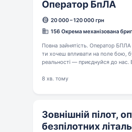
Оператор БпЛА
20 000 – 120 000 грн
156 Окрема механізована бри
Повна зайнятість. Оператор БПЛА — це стратегічні очі підрозділу. Якщо
ти хочеш впливати на поле бою, б
реальності — приєднуйся до нас. Вимоги: вік від 20
зацікавленість у розвитку в напр
8 хв. тому
Зовнішній пілот, о
безпілотних літаль