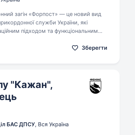
рикордонної служби України, які
аційним підходом та функціональним
ни…
Зберегти
у "Кажан",
ець
діл БАС ДПСУ
, Вся Україна