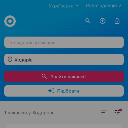
Роботодавцю
Українська
Посада або компанія
Ходорів
Знайти вакансії
Підібрати
1 вакансія
у Ходорові