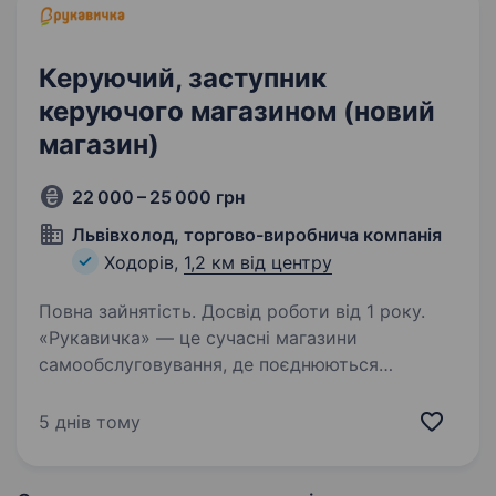
Керуючий, заступник
керуючого магазином (новий
магазин)
22 000 – 25 000 грн
Львівхолод, торгово-виробнича компанія
Ходорів,
1,2 км від центру
Повна зайнятість. Досвід роботи від 1 року.
«Рукавичка» — це сучасні магазини
самообслуговування, де поєднюються
українська гостинність та найкращі західні
практики ритейлу. Ми активно розвиваємося
5 днів тому
та запрошуємо до команди активних і
вмотивованих людей, які…