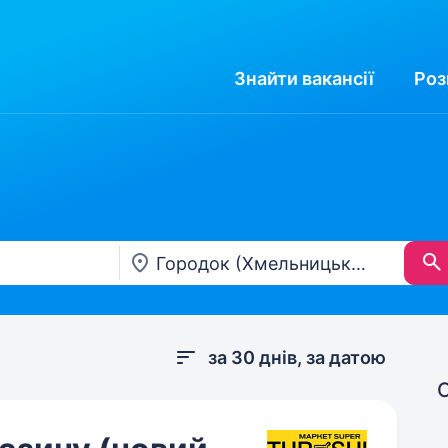
Знайти
вакансії
Роз
за 30 днів, за датою