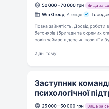
50 000 – 70 000 грн
Вища за с
Win Group
, Агенція
Городок
Повна зайнятість. Досвід роботи від 1 року. Запрош
бетонярів (бригади та окремих спеціалістів)! Компані
років займає лідерські позиції у будівницт
2 дні тому
Заступник команди
психологічної під
25 000 – 50 000 грн
Вища за с