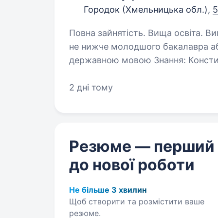
Городок (Хмельницька обл.),
5
Повна зайнятість. Вища освіта. Вимоги: вища освіта за освітнім ступенем
не нижче молодшого бакалавра або бакалавра
державною мовою Знання: Конституції України; Закону України «Про
державну службу»; Закону Укр
2 дні тому
Резюме — перший
до нової роботи
Не більше 3 хвилин
Щоб створити та розмістити ваше
резюме.