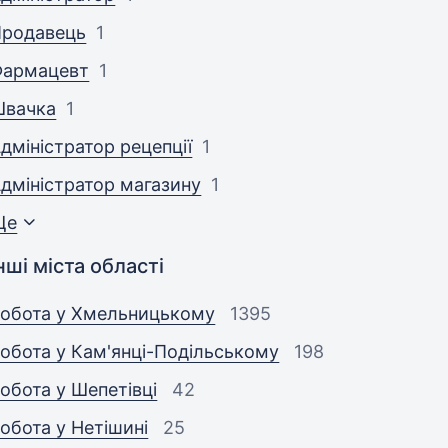
Продавець
1
Фармацевт
1
Швачка
1
дміністратор рецепції
1
дміністратор магазину
1
Ще
нші міста області
обота у Хмельницькому
1395
обота у Кам'янці-Подільському
198
обота у Шепетівці
42
обота у Нетішині
25