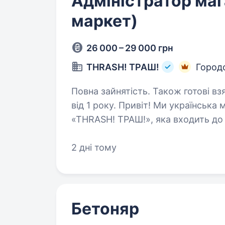
Адміністратор маг
маркет)
26 000 – 29 000 грн
THRASH! ТРАШ!
Город
Повна зайнятість. Також готові вз
від 1 року. Привіт! Ми українська мережа продовольчих магазинів
«THRASH! ТРАШ!», яка входить до 
розвиваємося та успішно відкрив
Ми шукаємо активних та драйво
2 дні тому
Бетоняр