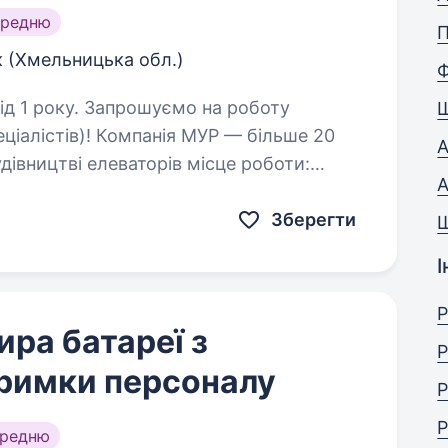
ередню
 (Хмельницька обл.)
уємо на роботу
я МУР — більше 20
А
ві елеваторів місце роботи:
А
Хмельницька обл., м. Городок Умови роботи: висока…
Зберегти
І
Р
ра батареї з
Р
тримки персоналу
Р
Р
ередню