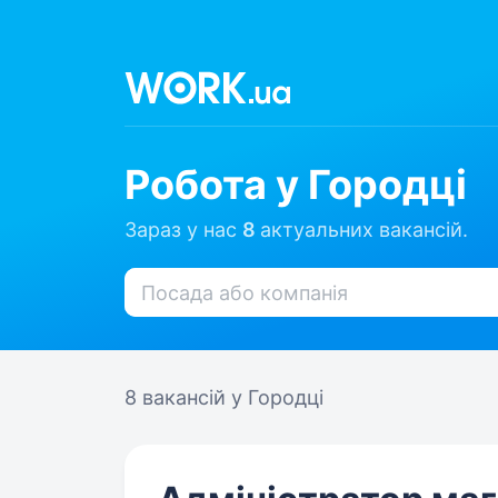
Робота у Городці
Зараз у нас
8
актуальних вакансій.
8 вакансій
у Городці