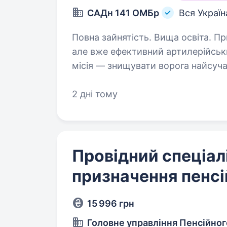
САДн 141 ОМБр
Вся Україн
Повна зайнятість. Вища освіта. Привіт! Ми — САДн 141 ОМБр, молодий,
але вже ефективний артилерійськ
місія — знищувати ворога найсу
одного та цінуючи кожне життя. 
2 дні тому
Провідний спеціалі
призначення пенсі
15 996 грн
Головне управління Пенсійног