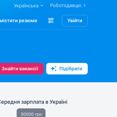
Роботодавцю
Українська
містити
резюме
Увійти
Знайти вакансії
Підібрати
Середня зарплата
в Україні
30000 грн