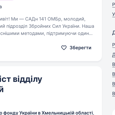
Р
а
У
ий підрозділ Збройних Сил України. Наша
часнішими методами, підтримуючи один
Ми прагнемо…
Р
Зберегти
Д
В
В
ст відділу
В
й
В
о фонду України в Хмельницькій області
,