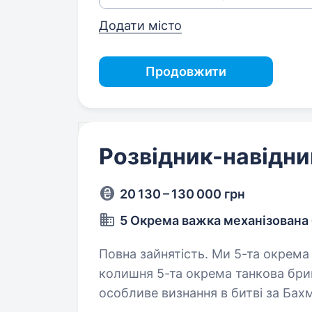
Додати місто
Продовжити
Розвідник-навідни
20 130 – 130 000 грн
5 Окрема важка механізована
Повна зайнятість. Ми 5-та окрема важка механізована бригада ЗСУ,
колишня 5-та окрема танкова бриг
особливе визнання в битві за Бах