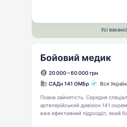
стратегічно важливі позиції…
Усі ваканс
Бойовий медик
20 000 – 60 000 грн
САДн 141 ОМБр
Вся Україн
Повна зайнятість. Середня спеціальна освіта. Привіт
артелерійський дивізіон 141 окрем
вже ефективний підрозділ, який б
головне завдання — захищати наш