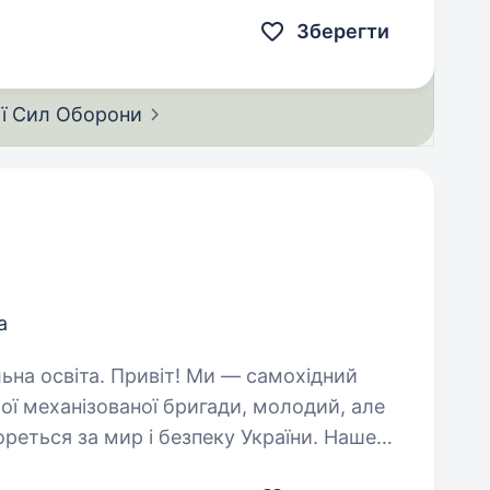
Зберегти
ії Сил
Оборони
а
! Ми — самохідний
ої механізованої бригади, молодий, але
ореться за мир і безпеку України. Наше
их людей і країну,…