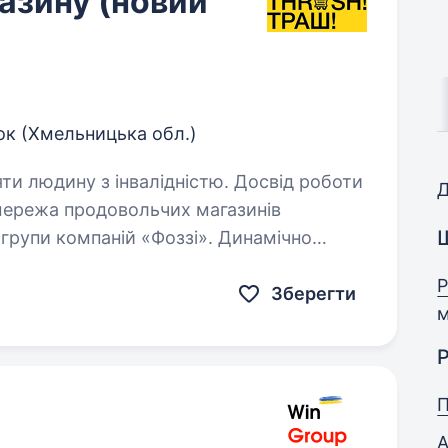
азину (новий
ок (Хмельницька обл.)
яти людину з інвалідністю. Досвід роботи
Д
групи компаній «Фоззі». Динамічно
аємо нові маркети кожного місяця.
Р
вих…
Зберегти
м
Р
П
А