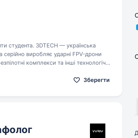
С
3DTECH — українська
а серійно виробляє ударні FPV-дрони
зпілотні комплекси та інші технологічні
 які вже сьогодні використовують…
Зберегти
афолог
Д