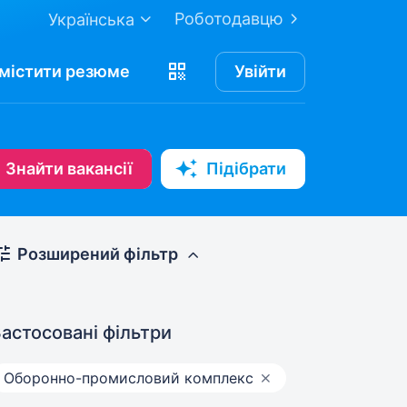
Роботодавцю
Українська
містити
резюме
Увійти
Знайти вакансії
Підібрати
Розширений фільтр
астосовані фільтри
Оборонно-промисловий комплекс