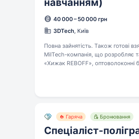
навчанням)
40 000 – 50 000 грн
3DTech
, Київ
Повна зайнятість. Також готові взяти студента. 
MilTech-компанія, що розробляє т
«Хижак REBOFF», оптоволоконні бе
рішення для Сил оборони України,
Гаряча
Бронювання
Спеціаліст-полігр