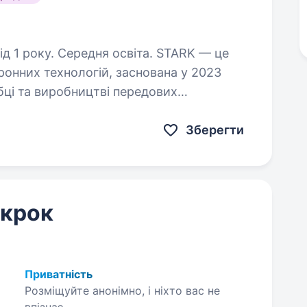
ку. Середня освіта. STARK — це
ронних технологій, заснована у 2023
бці та виробництві передових
AV) для сучасних військових операцій.…
Зберегти
 крок
Приватність
Розміщуйте анонімно, і ніхто вас не