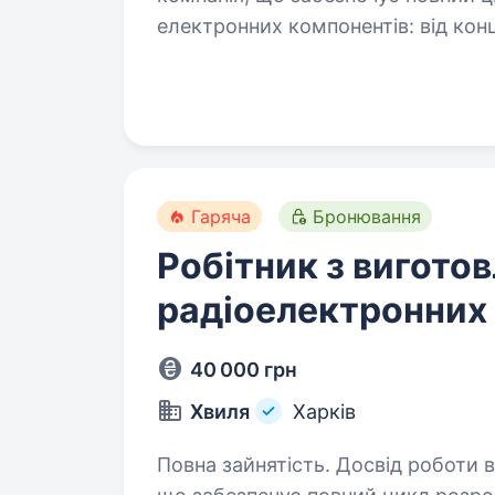
електронних компонентів: від конц
на себе весь процес — 3D-моделюв
матеріалів,…
Гаряча
Бронювання
Робітник з вигото
радіоелектронних 
40 000 грн
Хвиля
Харків
Повна зайнятість. Досвід роботи від 2 років. Ми — укр