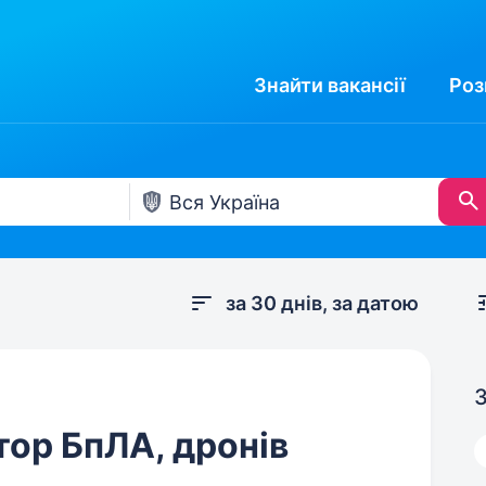
Знайти
вакансії
Роз
за 30 днів, за датою
З
ор БпЛА, дронів