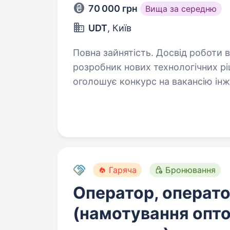
70 000 грн
Вища за середню
UDT
, Київ
Повна зайнятість. Досвід роботи від 1 року. Опис ваканс
розробник нових технологічних рі
оголошує конкурс на вакансію інже
метро Майдан Незалежності Робочи
Гаряча
Бронювання
Оператор, операто
(намотування опто