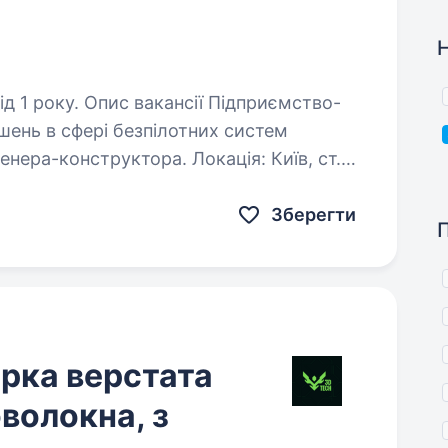
ії Підприємство-
шень в сфері безпілотних систем
нера-конструктора. Локація: Київ, ст.
й час: з 10 до 19,…
Зберегти
рка верстата
волокна, з