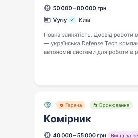
50 000 – 80 000 грн
Vyriy
Київ
Повна зайнятість. Досвід роботи від 2 років
— українська Defense Tech компан
автономні системи для роботи в 
п
Гаряча
Бронювання
Комірник
40 000 – 55 000 грн
Вища за с