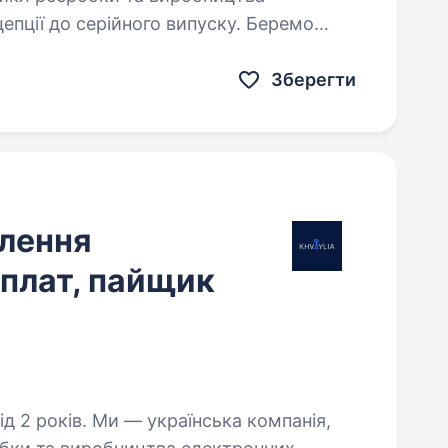
епції до серійного випуску. Беремо
ання, інженерні розрахунки, вибір
Зберегти
влення
плат, пайщик
аїнська компанія,