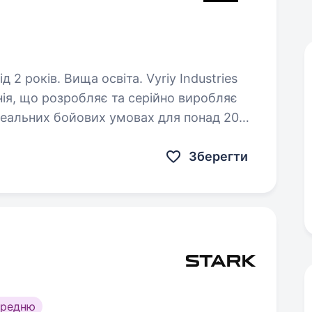
. Вища освіта. Vyriy Industries
ія, що розробляє та серійно виробляє
реальних бойових умовах для понад 200
ідрозділів Сил оборони України. Ми створюємо технології,…
Зберегти
ередню