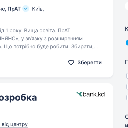
нс, ПрАТ
Київ,
К
1 року. Вища освіта. ПрАТ
НС», у зв’язку з розширенням
 потрібно буде робити: Збирати,
и бізнес-процеси
Зберегти
розробка
С
м від центру