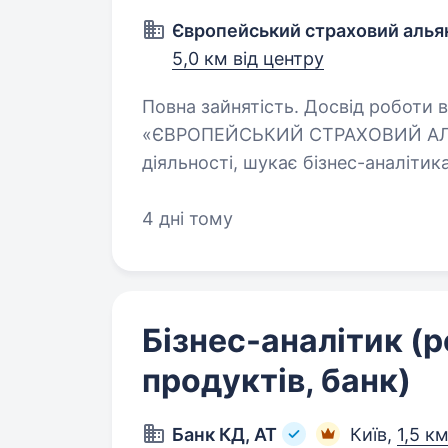
Європейський страховий алья
5,0 км від центру
Повна зайнятість. Досвід роботи від 
«ЄВРОПЕЙСЬКИЙ СТРАХОВИЙ АЛЬЯ
діяльності, шукає бізнес-аналітика. Що
аналізувати та формалізувати бізнес-вимоги Описуват
(AS-IS…
4 дні тому
Бізнес-аналітик (
продуктів, банк)
Банк КД, АТ
Київ,
1,5 к