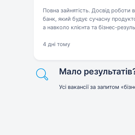
Повна зайнятість. Досвід роботи від 2 років. Про нас 
банк, який будує сучасну продукт
а навколо клієнта та бізнес-резу
підрозділ і шукаємо бізнес-аналі
4 дні тому
Мало результатів
Усі вакансії за запитом
«бізн