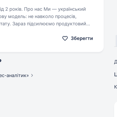
Ми — український
ову модель: не навколо процесів,
льтату. Зараз підсилюємо продуктовий
тика, який стане ключовою…
Зберегти
?
Д
Ц
ес-аналітик»
К