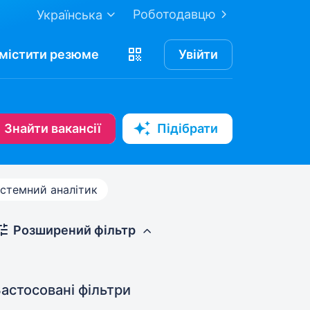
Роботодавцю
Українська
містити
резюме
Увійти
Знайти вакансії
Підібрати
стемний аналітик
Розширений фільтр
астосовані фільтри