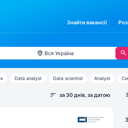
Знайти
вакансії
Роз
ик
Data analyst
Data scientist
Analyst
Си
за 30 днів, за датою
З