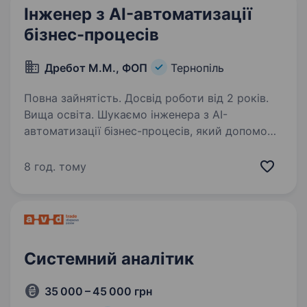
Інженер з AI-автоматизації
бізнес-процесів
Дребот М.М., ФОП
Тернопіль
Повна зайнятість. Досвід роботи від 2 років.
Вища освіта. Шукаємо інженера з AI-
автоматизації бізнес-процесів, який допоможе
впроваджувати штучний інтелект,
автоматизувати ручні операції та інтегрувати
8 год. тому
сучасні цифрові рішення у роботу підрозділів
компанії. Нам потрібен…
Системний аналітик
35 000 – 45 000 грн