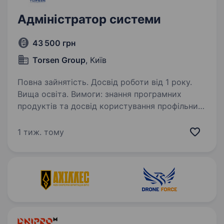
Адміністратор системи
43 500 грн
Torsen Group
, Київ
Повна зайнятість. Досвід роботи від 1 року.
Вища освіта. Вимоги: знання програмних
продуктів та досвід користування профільним
продуктом (ERP-система) та засобами його
адміністрування, Microsoft Office, програм
1 тиж. тому
опису бізнес-процесів у форматі BPMN 2.0
(Business Process…