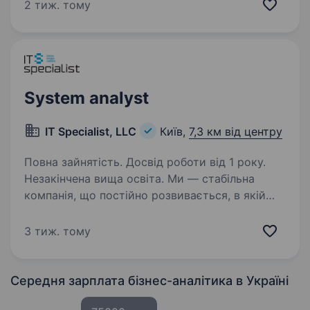
інструменти для зростання вашої конверсії.
2 тиж. тому
За останні 2 роки запустили бізнес в Європі,…
System analyst
IT Specialist, LLC
Київ,
7,3 км від центру
Повна зайнятість. Досвід роботи від 1 року.
Незакінчена вища освіта. Ми — стабільна
компанія, що постійно розвивається, в якій
працює понад 90 сертифікованих ІТ-
спеціалістів, які з радістю співпрацюють та
3 тиж. тому
діляться досвідом. У вас буде можливість
розвиватися як горизонтально, так…
Середня зарплата бізнес-аналітика
в Україні