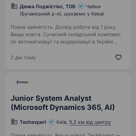
Денка Лоджістікс, ТОВ
Чайки
(Бучанський р-н), шукаємо у Києві
Повна зайнятість. Досвід роботи від 1 року.
Вища освіта. Сучасний складський комплекс
по автоматизації та модернізації в Україні
запрошує на роботу Аналітика комп’ютерних
систем та бізнес-процесів. Denka Logistics
2 дні тому
входить в українськугрупу компаній МТІ, яка
успішно працює…
Junior System Analyst
(Microsoft Dynamics 365, AI)
Techexpert
Київ,
5,2 км від центру
Повна зайнятість. Вища освіта. TechExpert —