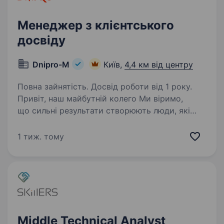
Менеджер з клієнтського
досвіду
Dnipro-M
Київ,
4,4 км від центру
Повна зайнятість. Досвід роботи від 1 року.
Привіт, наш майбутній колего Ми віримо,
що сильні результати створюють люди, які
добре знають свою справу і ставляться до неї
відповідально. У Dnipro-M ми будуємо
1 тиж. тому
команду майстрів своєї справи — людей, які
хочуть…
Middle Technical Analyst