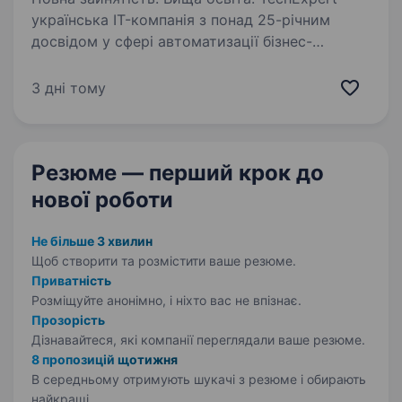
українська IT-компанія з понад 25-річним
досвідом у сфері автоматизації бізнес-
процесів, впровадження інформаційних
систем та інтеграції бізнесу з IT. Ми стабільно
3 дні тому
працюємо навіть у складний для країни…
Резюме — перший крок
до
нової роботи
Не більше 3 хвилин
Щоб створити та розмістити ваше
резюме.
Приватність
Розміщуйте анонімно, і ніхто вас не впізнає.
Прозорість
Дізнавайтеся, які компанії переглядали ваше резюме.
8 пропозицій щотижня
В середньому отримують шукачі з резюме і обирають
найкращі.