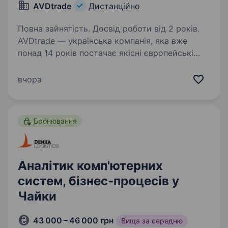
AVDtrade
Дистанційно
Повна зайнятість. Досвід роботи від 2 років.
AVDtrade — українська компанія, яка вже
понад 14 років постачає якісні європейські
автозапчастини для легкового
та комерційного транспорту. Ми офіційно
вчора
співпрацюємо з 60+ провідними світовими
брендами, маємо розгалужену…
Бронювання
Аналітик комп'ютерних
систем, бізнес-процесів у
Чайки
43 000 – 46 000 грн
Вища за середню