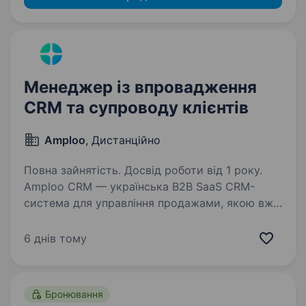
Менеджер із впровадження
CRM та супроводу клієнтів
Amploo
, Дистанційно
Повна зайнятість. Досвід роботи від 1 року.
Amploo CRM — українська B2B SaaS CRM-
система для управління продажами, якою вже
користуються сотні компаній по всій Україні.
Ми відкриваємо нову роль у команді:
6 днів тому
спеціаліста, який відповідатиме за повний
шлях клієнта…
Бронювання