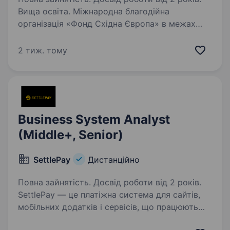
Вища освіта. Міжнародна благодійна
організація «Фонд Східна Європа» в межах
реалізації швейцарсько-української програми
«Електронне урядування задля підзвітності
2 тиж. тому
влади та участі громади (EGAP)» оголошує
конкурс на пошук бізнес-аналітика/-ині…
Business System Analyst
(Middle+, Senior)
SettlePay
Дистанційно
Повна зайнятість. Досвід роботи від 2 років.
SettlePay — це платіжна система для сайтів,
мобільних додатків і сервісів, що працюють
онлайн. Ми надаємо всі необхідні платіжні