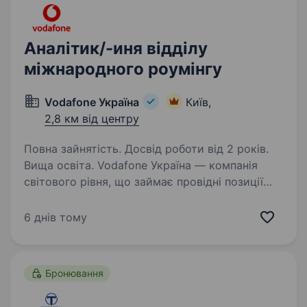
Аналітик/-иня відділу
міжнародного роумінгу
Vodafone Україна
Київ,
2,8 км від центру
Повна зайнятість. Досвід роботи від 2 років.
Вища освіта. Vodafone Україна — компанія
світового рівня, що займає провідні позиції
у сфері технологій та телекомунікацій,
впроваджує інновації у всіх напрямках
6 днів тому
діяльності. Щодня ми працюємо над
впровадженням амбітних проектів…
Бронювання