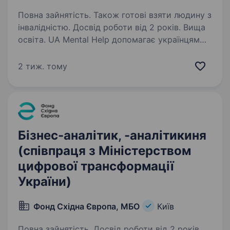
Повна зайнятість. Також готові взяти людину з
інвалідністю. Досвід роботи від 2 років. Вища
освіта. UA Mental Help допомагає українцям
дбати про своє ментальне здоров’я.
Ми створюємо якісний психоедукаційний
2 тиж. тому
контент, розвиваємо мережу партнерів
та надаємо безкоштовні консультації для
вразливих груп населення…
Бізнес-аналітик, -аналітикиня
(співпраця з Міністерством
цифрової трансформації
України)
Фонд Східна Європа, МБО
Київ
Повна зайнятість. Досвід роботи від 2 років.