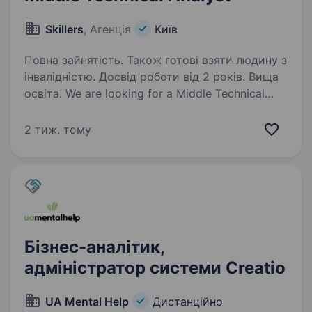
Skillers
, Агенція
Київ
Повна зайнятість. Також готові взяти людину з
інвалідністю. Досвід роботи від 2 років. Вища
освіта. We are looking for a Middle Technical
Analyst to support R&D and integration projects
involving communication technologies,
2 тиж. тому
autonomous systems, and MANET solutions. The
role combines technical research, analysis…
Бізнес-аналітик,
адміністратор системи Creatio
UA Mental Help
Дистанційно