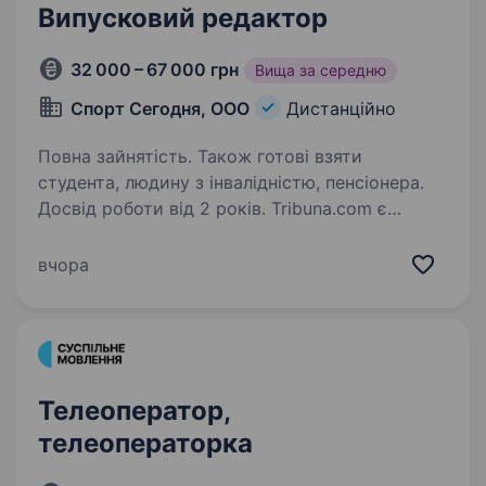
Випусковий редактор
32 000 – 67 000 грн
Вища за середню
Спорт Сегодня, ООО
Дистанційно
Повна зайнятість. Також готові взяти
студента, людину з інвалідністю, пенсіонера.
Досвід роботи від 2 років. Tribuna.com є
провідним спортивним видавництвом в Україні
з аудиторією понад 6 млн користувачів, яка
вчора
продовжує зростати. Разом з аудиторією
зростає і наша команда. Для зміцнення нашого
беттінгового та iGaming-медіа…
Телеоператор,
телеоператорка