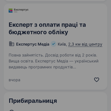
Експерт з оплати праці та
бюджетного обліку
Експертус Медіа
Київ,
2,3 км від центру
Повна зайнятість. Досвід роботи від 2 років.
Вища освіта. Експертус Медіа — український
видавець програмних продуктів
та спеціалізованих видань. Наша місія —
інформаційна підтримка професіоналів у
вчора
різних сферах. Ми випускаємо спеціалізовані
електронні журнали, експертно-правові…
Прибиральниця