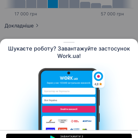
17 000 грн
57 000 грн
Докладніше
Шукаєте роботу? Завантажуйте застосунок
Work.ua!
Українська
Ресурси
Контакти
Про нас
Кар’єра
Новини Work.ua
Допомога
Умови використання