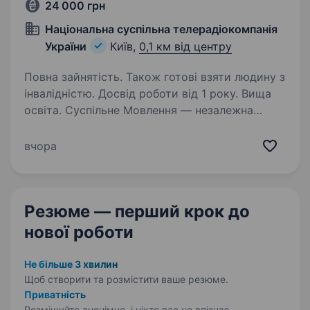
24 000 грн
Національна суспільна телерадіокомпанія
України
Київ,
0,1 км від центру
Повна зайнятість. Також готові взяти людину з
інвалідністю. Досвід роботи від 1 року. Вища
освіта. Суспільне Мовлення — незалежна
медіакомпанія України, яка об'єднує
телевізійне, радійне та цифрове мовлення.
вчора
Ми захищаємо свободи в Україні та надаємо
суспільству достовірну й збалансовану
інформацію. Завдяки широкій…
Резюме — перший крок
до
нової роботи
Не більше 3 хвилин
Щоб створити та розмістити ваше
резюме.
Приватність
Розміщуйте анонімно, і ніхто вас не впізнає.