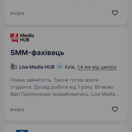
об'єднує телевізійне, радійне та цифрове
мовлення. Ми захищаємо свободи в Україні
вчора
та надаємо суспільству достовірну і
збалансовану інформацію. Завдяки широкій…
SMM-фахівець
Live Media HUB
Київ,
1,4 км від центру
Повна зайнятість. Також готові взяти
студента. Досвід роботи від 1 року. Вітаємо
Вас! Пропонуємо познайомитись. Live Media
HUB — український медіахолдинг, який
об'єднує медійні платформи: «Новини.LIVE» —
вчора
новинна платформа з фокусом
на оперативність, аналітику та пояснення
складних…