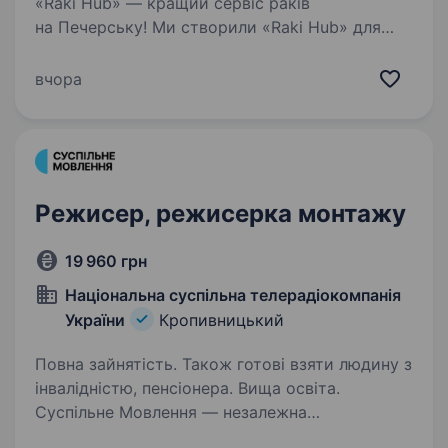
«Raki Hub» — кращий сервіс раків
на Печерську! Ми створили «Raki Hub» для
тих, хто цінує справжній смак, якість
продукту та бездоганний сервіс. Готуємо
вчора
раків за авторськими рецептами,
доставляємо власною кур'єрською…
Режисер, режисерка монтажу
19 960 грн
Національна суспільна телерадіокомпанія
України
Кропивницький
Повна зайнятість. Також готові взяти людину з
інвалідністю, пенсіонера. Вища освіта.
Суспільне Мовлення — незалежна
медіакомпанія України, яка об'єднує