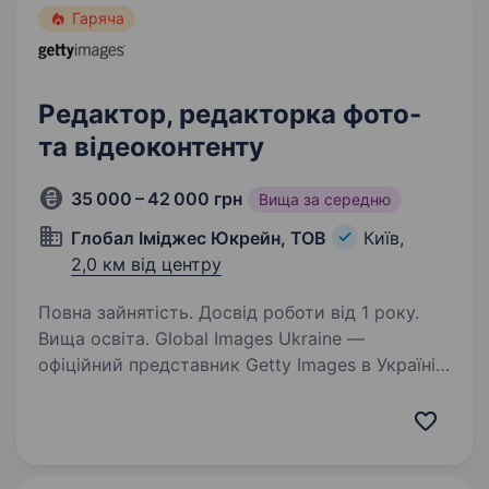
Гаряча
Редактор, редакторка фото-
та відеоконтенту
35 000 – 42 000 грн
Вища за середню
Глобал Іміджес Юкрейн, ТОВ
Київ,
2,0 км від центру
Повна зайнятість. Досвід роботи від 1 року.
Вища освіта. Global Images Ukraine —
офіційний представник Getty Images в Україні.
Працюємо на перетині медіа, технологій та
візуального сторітелінгу. Допомагаємо
створювати ліцензійний контент відповідно до
міжнародних редакційних…