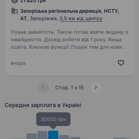
21 820 грн
Запорізька регіональна дирекція, НСТУ,
АТ
, Запоріжжя,
0,5 км від центру
Повна зайнятість. Також готові взяти людину з
інвалідністю. Досвід роботи від 1 року. Вища
освіта. Ключові функції: Пошук тем для новин,
аналітичних матеріалів і репортажів.
Підготовка та проведення інтерв'ю
вчора
з експертами, політиками, військовими,
представниками влади та громадськими
діячами. Виїзди на зйомки…
Стор. 1 з 15
Середня зарплата
в Україні
30000 грн