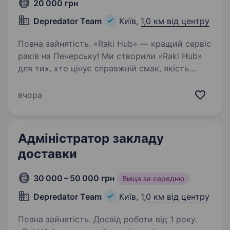
20 000 грн
Depredator Team
Київ,
1,0 км від центру
Повна зайнятість. «Raki Hub» — кращий сервіс
раків на Печерську! Ми створили «Raki Hub»
для тих, хто цінує справжній смак, якість
продукту та бездоганний сервіс. Готуємо
раків за авторськими рецептами,
вчора
доставляємо власною кур'єрською…
Адміністратор закладу
доставки
30 000 – 50 000 грн
Вища за середню
Depredator Team
Київ,
1,0 км від центру
Повна зайнятість. Досвід роботи від 1 року.