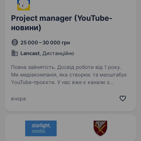
Project manager (YouTube-
новини)
25 000 – 30 000 грн
Lancast
, Дистанційно
Повна зайнятість. Досвід роботи від 1 року.
Ми медіакомпанія, яка створює та масштабує
YouTube-проєкти. У нас вже є канали з
мільйонами переглядів, і ми вміємо робити
контент, повз який неможливо пройти. І тепер
вчора
ми плануємо запуск нового проекту, який
буде…