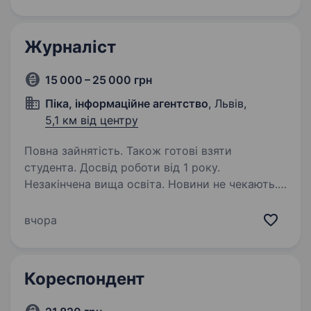
Ми захищаємо свободи в Україні та надаємо
суспільству достовірну і збалансовану
інформацію. Завдяки широкій…
Журналіст
15 000 – 25 000 грн
Піка, інформаційне агентство
, Львів,
5,1 км від центру
Повна зайнятість. Також готові взяти
студента. Досвід роботи від 1 року.
Незакінчена вища освіта. Новини не чекають.
Якщо для вас це не просто фраза, а принцип
роботи — ми шукаємо саме вас! Інформаційне
вчора
агентство «Піка» — нове українське медіа.
Ми прагнемо створювати оперативний,
точний і якісний інформаційний…
Кореспондент