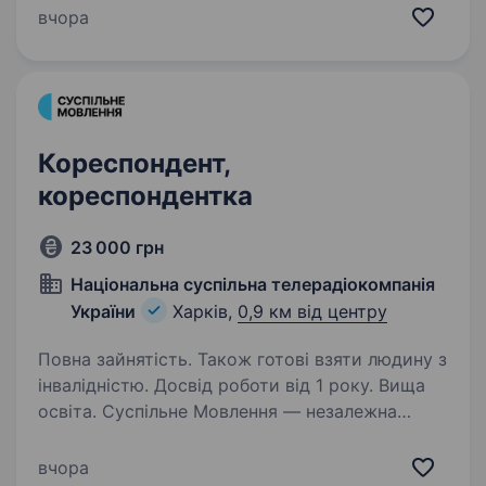
телевізійне, радійне та цифрове мовлення.
вчора
Ми захищаємо свободи в Україні та надаємо
суспільству достовірну і збалансовану
інформацію. Завдяки широкій…
Кореспондент,
кореспондентка
23 000 грн
Національна суспільна телерадіокомпанія
України
Харків,
0,9 км від центру
Повна зайнятість. Також готові взяти людину з
інвалідністю. Досвід роботи від 1 року. Вища
освіта. Суспільне Мовлення — незалежна
медіакомпанія України, яка об'єднує
телевізійне, радійне та цифрове мовлення.
вчора