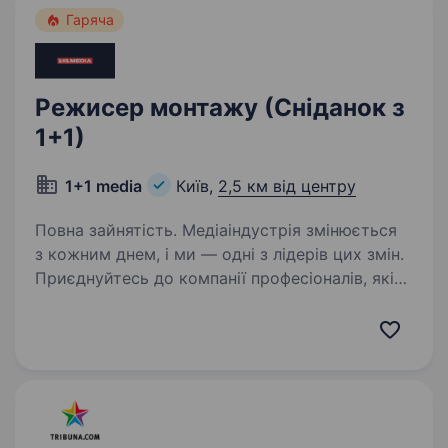
Гаряча
Режисер монтажу (Сніданок з
1+1)
1+1 media
Київ,
2,5 км від центру
Повна зайнятість. Медіаіндустрія змінюється
з кожним днем, і ми — одні з лідерів цих змін.
Приєднуйтесь до компанії професіоналів, які
встановлюють стандарти галузі й творять
майбутнє медіа в Україні. Шукаємо
креативного режисера…