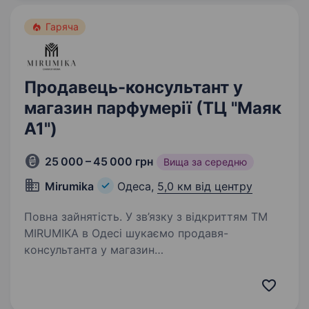
Гаряча
Продавець-консультант у
магазин парфумерії (ТЦ "Маяк
А1")
25 000 – 45 000 грн
Вища за середню
Mirumika
Одеса,
5,0 км від центру
Повна зайнятість. У зв’язку з відкриттям ТМ
MIRUMIKA в Одесі шукаємо продавя-
консультанта у магазин
парфумерії!TM MIRUMIKA — всеукраїнська
мережа наливної парфумерії, яка успішно
працює по всій Україні. Запрошуємо до своєї