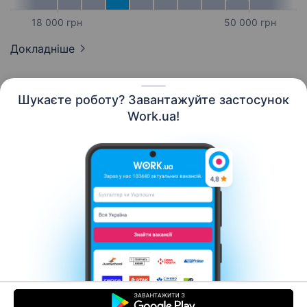
18 000 грн
50 000 грн
Докладніше
Шукаєте роботу? Завантажуйте застосунок
Work.ua!
Українська
Ресурси
Контакти
Про нас
Кар’єра
Новини Work.ua
Допомога
Умови використання
Роботодавцю