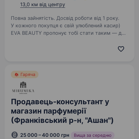
13,0 км від центру
Повна зайнятість. Досвід роботи від 1 року.
У кожного покупця є свій улюблений касир)
EVA BEAUTY пропонує тобі стати таким — для
наших клієнтів;) Шукаємо профі, що вміє
поєднувати сувору касову дисципліну
з любов’ю і уважністю до людей^^ Скільки
наступних…
Гаряча
Продавець-консультант у
магазин парфумерії
(Франківський р-н, "Ашан")
25 000 – 40 000 грн
Вища за середню