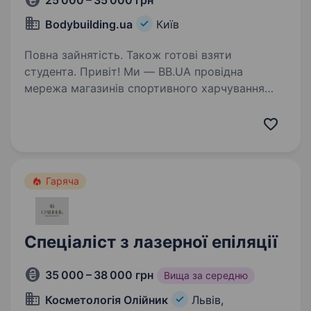
25 000 – 35 000 грн
Bodybuilding.ua
Київ
Повна зайнятість. Також готові взяти
студента. Привіт! Ми — BB.UA провідна
мережа магазинів спортивного харчування
в Україні. Якщо ти захоплюєшся активним
способом життя, спортом, вітамінами і хочеш
допомагати людям досягати їхніх цілей — тоді
ця вакансія саме…
Гаряча
Спеціаліст з лазерної епіляції
35 000 – 38 000 грн
Вища за середню
Косметологія Олійник
Львів,