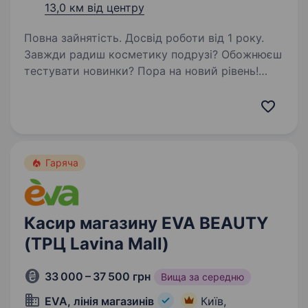
13,0 км від центру
Повна зайнятість. Досвід роботи від 1 року.
Завжди радиш косметику подрузі? Обожнюєш
тестувати новинки? Пора на новий рівень!
Ми шукаємо beauty-консультанта high-level
у новий формат магазину в Києві — EVA
BEAUTY :)) Головний скілл — любов до людей і
beauty-трендів)…
Гаряча
Касир магазину EVA BEAUTY
(ТРЦ Lavina Mall)
33 000 – 37 500 грн
Вища за середню
EVA, лінія магазинів
Київ,