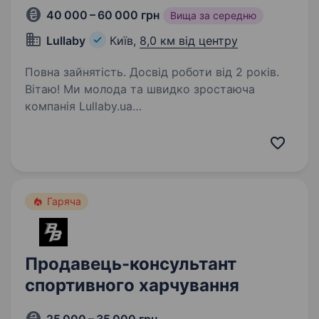
40 000 – 60 000 грн
Вища за середню
Lullaby
Київ,
8,0 км від центру
Повна зайнятість. Досвід роботи від 2 років.
Вітаю! Ми молода та швидко зростаюча
компанія Lullaby.ua
(https://www.instagram.com/lullaby.ua/). Наш
магазин є одним з лідерів продажів косметики
в Україні, і ми шукаємо однодумця, який
готовий розвиватися разом…
Гаряча
Продавець-консультант
спортивного харчування