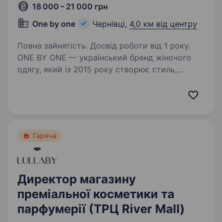
18 000 – 21 000 грн
One by one
Чернівці,
4,0 км від центру
Повна зайнятість. Досвід роботи від 1 року.
ONE BY ONE — український бренд жіночого
одягу, який із 2015 року створює стиль,
натхнення та особливий досвід для кожної
клієнтки. Сьогодні ми маємо 28 магазинів
по всій Україні та 1 у Польщі й продовжуємо
активно…
Гаряча
Директор магазину
преміальної косметики та
парфумерії (ТРЦ River Mall)