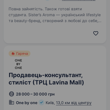
Повна зайнятість. Також готові взяти
студента. Sister’s Aroma — український lifestyle
та beauty-бренд, створений з любові до себе,
впевненості та краси в кожній деталі.
Ми транслюємо сучасні цінності, надихаємо
жінок і створюємо технологічні продукти, які
вже…
Гаряча
Продавець-консультант,
стиліст (ТРЦ Lavina Mall)
28 000 – 30 000 грн
One by one
Київ,
13,0 км від центру