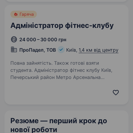
команди…
Гаряча
Адміністратор фітнес-клубу
24 000 – 30 000 грн
ПроПадел, ТОВ
Київ,
1,4 км від центру
Повна зайнятість. Також готові взяти
студента. Адміністратор фітнес клубу Київ,
Печерський район Метро Арсенальна
та Кловська Шукаємо адміністратора спорт
клубу в центрі Києва. Що ви будете робити:
Зустрічати та приймати гостей Консультувати
гостей по телефону…
Резюме — перший крок
до
нової роботи