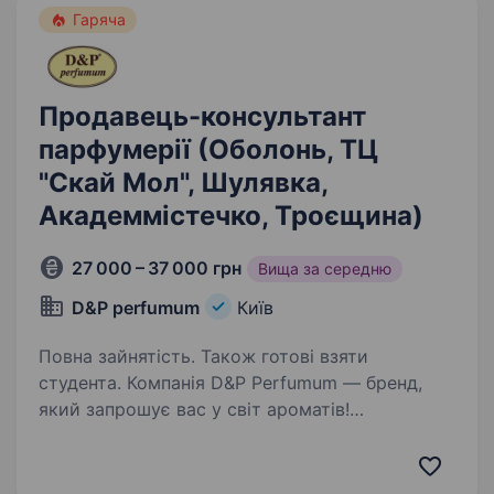
Гаряча
Продавець-консультант
парфумерії (Оболонь, ТЦ
"Скай Мол", Шулявка,
Академмістечко, Троєщина)
27 000 – 37 000 грн
Вища за середню
D&Р perfumum
Київ
Повна зайнятість. Також готові взяти
студента. Компанія D&P Perfumum — бренд,
який запрошує вас у світ ароматів!
Ми шукаємо продавця-консультанта
з подальшим кар'єрним ростом! Не маєш
досвіду? — Ми навчимо! Головне — бажання