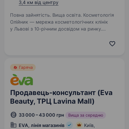
3,4 км від центру
Повна зайнятість. Вища освіта. Косметологія
Олійник — мережа косметологічних клінік
у Львові з 10-річним досвідом на ринку.
Ми працюємо у напрямках
дерматокосметології, естетичної медицини
та лазерної епіляції, постійно підвищуємо
стандарти сервісу,…
Гаряча
Продавець-консультант (Eva
Beauty, ТРЦ Lavina Mall)
33 000 – 43 000 грн
Вища за середню
EVA, лінія магазинів
Київ,