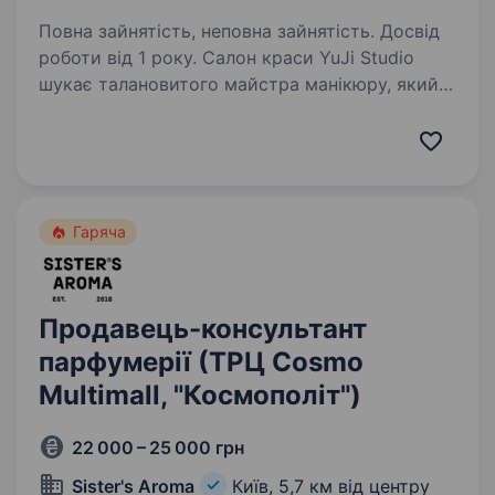
Повна зайнятість, неповна зайнятість. Досвід
роботи від 1 року. Салон краси YuJi Studio
шукає талановитого майстра манікюру, який
любить свою справу та хоче працювати
в стильному, комфортному просторі
з класними клієнтами Що ми пропонуємо?
Сучасний, добре обладнаний салон…
Гаряча
Продавець-консультант
парфумерії (ТРЦ Cosmo
Multimall, "Космополіт")
22 000 – 25 000 грн
Sister's Aroma
Київ,
5,7 км від центру