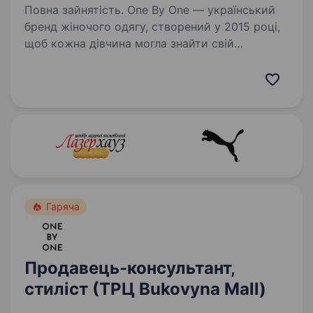
Повна зайнятість. One By One — український
бренд жіночого одягу, створений у 2015 році,
щоб кожна дівчина могла знайти свій
унікальний стиль та відчути впевненість
у собі. Ми розширюємося, оновлюємо колекції
щотижня, адаптуємось…
Гаряча
Продавець-консультант,
стиліст (ТРЦ Bukovyna Mall)