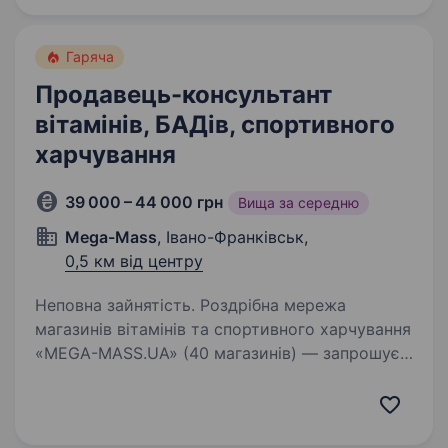
розвиватися і любити людей. Твої…
Гаряча
Продавець-консультант
вітамінів, БАДів, спортивного
харчування
39 000 – 44 000 грн
Вища за середню
Mega-Mass
, Івано-Франківськ,
0,5 км від центру
Неповна зайнятість. Роздрібна мережа
магазинів вітамінів та спортивного харчування
«MEGA-MASS.UA» (40 магазинів) — запрошує
на роботу на посаду продавець-консультант у
м.Івано-Франківськ, вул Незалежності 57.
Будемо раді бачити всіх…