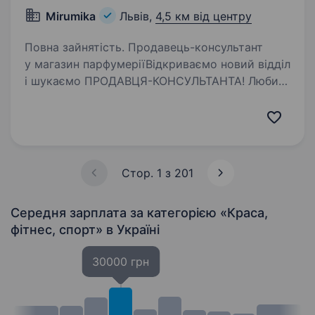
Mirumika
Львів,
4,5 км від центру
Повна зайнятість. Продавець-консультант
у магазин парфумеріїВідкриваємо новий відділ
і шукаємо ПРОДАВЦЯ-КОНСУЛЬТАНТА! Любиш
аромати, спілкування з людьми та хочеш
добре заробляти? Тоді ця вакансія саме для
тебе TM MIRUMIKA — всеукраїнська…
Стор. 1 з 201
Середня зарплата за категорією «Краса,
фітнес, спорт»
в Україні
30000 грн