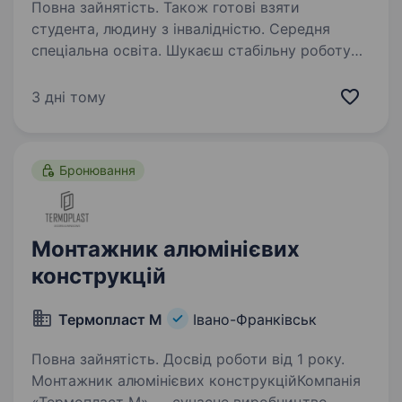
Повна зайнятість. Також готові взяти
студента, людину з інвалідністю. Середня
спеціальна освіта. Шукаєш стабільну роботу
з хорошим заробітком? Приєднуйся до нашої
команди інтернет-провайдера Київстар!
3 дні тому
Досвід не потрібен — ми навчимо всьому
з нуля. Твої основні завдання: підключення
нових абонентів до Інтернету;…
Бронювання
Монтажник алюмінієвих
конструкцій
Термопласт М
Івано-Франківськ
Повна зайнятість. Досвід роботи від 1 року.
Монтажник алюмінієвих конструкційКомпанія