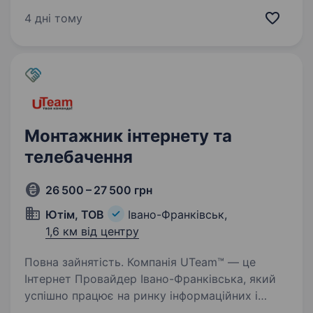
Запрошуємо стати частиною нашої команди
4 дні тому
професіоналів монтажника…
Монтажник інтернету та
телебачення
26 500 – 27 500 грн
Ютім, ТОВ
Івано-Франківськ,
1,6 км від центру
Повна зайнятість. Компанія UTeam™ — це
Інтернет Провайдер Івано-Франківська, який
успішно працює на ринку інформаційних і
телекомунікаційних технологій з 2007 року