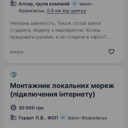
Алсер, група компаній
Івано-
Франківськ,
0,9 км від центру
Неповна зайнятість. Також готові взяти
студента, людину з інвалідністю. Хочеш
працювати руками, а не «сидячи в офісі»?
Ми шукаємо монтажника, який хоче мати
постійний підробіток зі стабільним заробітком
вчора
і зрозумілими задачами. Що по умовам: 15
000 — 20 000 грн (дохід напряму залежить…
Монтажник локальних мереж
(підключення інтернету)
30 000 грн
Горват Л.В., ФОП
Івано-Франківськ