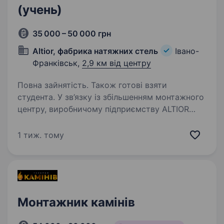
(учень)
35 000 – 50 000 грн
Altior, фабрика натяжних стель
Івано-
Франківськ,
2,9 км від центру
Повна зайнятість. Також готові взяти
студента. У зв’язку із збільшенням монтажного
центру, виробничому підприємству ALTIOR
потрібні монтажники натяжних стель. Ми є
провідним виробником натяжних стель та
1 тиж. тому
інтер'єрного фотодруку в Україні. Вимоги:
Фізична витривалість…
Монтажник камінів