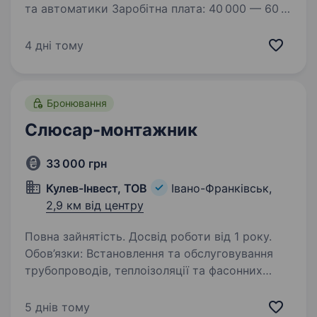
та автоматики Заробітна плата: 40 000 — 60
000+ грн. Заробіток залежить від кількості
виконаних монтажів. Верхньої межі немає.
4 дні тому
Про компаніюТехно Дім Плюс — понад 15
років займаємося…
Бронювання
Слюсар-монтажник
33 000 грн
Кулев-Інвест, ТОВ
Івано-Франківськ,
2,9 км від центру
Повна зайнятість. Досвід роботи від 1 року.
Обов’язки: Встановлення та обслуговування
трубопроводів, теплоізоляції та фасонних
частин. Участь у роботах з монтажу блочно-
модульних котелень різної потужності.
5 днів тому