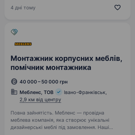
запрошує до своєї команди монтажника ОВіК
4 дні тому
(кондиціонування, вентиляція) Що входитиме
у твої обов’язки: Підготовка…
Монтажник корпусних меблів,
помічник монтажника
40 000 – 50 000 грн
Мебленс, ТОВ
Івано-Франківськ,
2,9 км від центру
Повна зайнятість. Мебленс — провідна
меблева компанія, яка створює унікальні
дизайнерські меблі під замовлення. Наші
клієнти цінують якість, стиль та професійність.