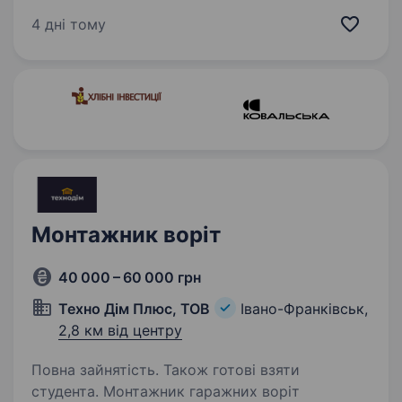
та динамічно розвивається, запрошує
4 дні тому
в команду: Монтажника інтернету…
Монтажник воріт
40 000 – 60 000 грн
Техно Дім Плюс, ТОВ
Івано-Франківськ,
2,8 км від центру
Повна зайнятість. Також готові взяти
студента. Монтажник гаражних воріт