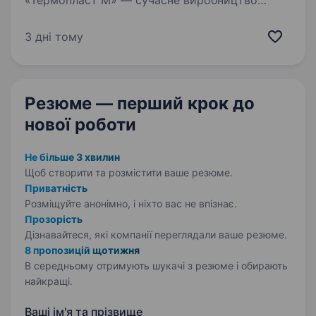
«Термопласт М» — сучасне виробництво
вікон, дверей і фасадних систем.
Ми ростемо — і запрошуємо в команду
3 дні тому
монтажника алюмінієвих конструкцій!
Що ти будеш робити: Монтувати…
Резюме — перший крок
до
нової роботи
Не більше 3 хвилин
Щоб створити та розмістити ваше
резюме.
Приватність
Розміщуйте анонімно, і ніхто вас не впізнає.
Прозорість
Дізнавайтеся, які компанії переглядали ваше резюме.
8 пропозицій щотижня
В середньому отримують шукачі з резюме і обирають
найкращі.
Ваші ім'я та прізвище