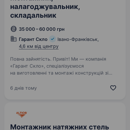
налагоджувальник,
складальник
35 000 – 60 000 грн
Гарант Скло
Івано-Франківськ,
4,6 км від центру
Повна зайнятість. Привіт! Ми — компанія
«Гарант Скло», спеціалізуємося
на виготовленні та монтажі конструкцій зі
скла. Запрошуємо приєднатися до нашої
команди монтажника, налагоджувальника,
6 днів тому
складальника у Івано-Франківську.
Що ти будеш…
Монтажник натяжних стель