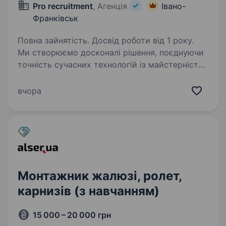
Pro recruitment
, Агенція
Івано-
Франківськ
Повна зайнятість. Досвід роботи від 1 року.
Ми створюємо досконалі рішення, поєднуючи
точність сучасних технологій із майстерністю
обробки матеріалів. Наша мета — забезпечити
індустрію якісними деталями, що відповідають
вчора
найвищим стандартам надійності,
та розвивати…
Монтажник жалюзі, ролет,
карнизів (з навчанням)
15 000 – 20 000 грн