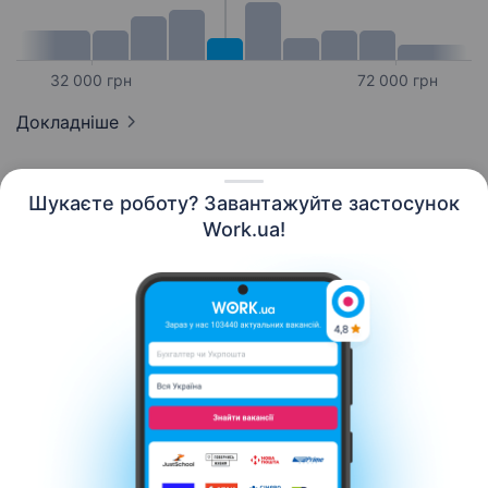
32 000 грн
72 000 грн
Докладніше
Шукаєте роботу? Завантажуйте застосунок
Work.ua!
Українська
Ресурси
Контакти
Про нас
Кар’єра
Новини Work.ua
Допомога
Умови використання