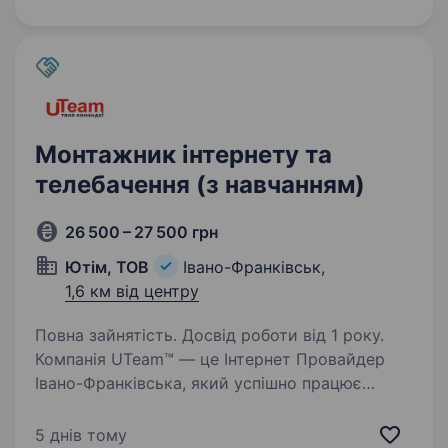
Взаємодія з командою під час виконання
монтажних…
Монтажник інтернету та
телебачення (з навчанням)
26 500 – 27 500 грн
Ютім, ТОВ
Івано-Франківськ,
1,6 км від центру
Повна зайнятість. Досвід роботи від 1 року.
Компанія UTeam™ — це Інтернет Провайдер
Івано-Франківська, який успішно працює
на ринку інформаційних і телекомунікаційних
технологій з 2007 року та динамічно
5 днів тому