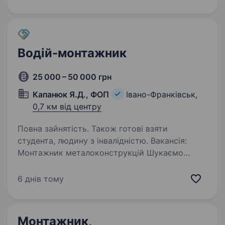
розвивається, запрошує в команду:
Монтажника інтернету…
Водій-монтажник
25 000 – 50 000 грн
Капанюк Я.Д., ФОП
Івано-Франківськ,
0,7 км від центру
Повна зайнятість. Також готові взяти
студента, людину з інвалідністю. Вакансія:
Монтажник металоконструкцій Шукаємо
в команду відповідального та працьовитого
монтажника. Обов’язки: Монтаж
6 днів тому
металоконструкцій (а саме — автомобільних
та вагонних ваг); Монтаж готових фундаментів
до них;…
Монтажник,