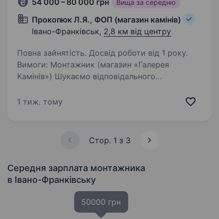
54 000 – 80 000 грн
Вища за середню
Прокопюк Л.Я., ФОП (магазин камінів)
Івано-Франківськ,
2,8 км від центру
Повна зайнятість. Досвід роботи від 1 року.
Вимоги: Монтажник (магазин «Галерея
Камінів») Шукаємо відповідального
монтажника для встановлення камінів, печей
та димоходів. Потрібні акуратність, технічне
1 тиж. тому
мислення, вміння працювати з інструментом і
бажання…
Стор. 1 з 3
Середня зарплата монтажника
в Івано-Франківську
50000 грн