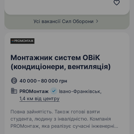
безпілотних систем «Птахи Мадяра», який
спеціалізується на забезпеченні підрозділів
СБС ефективними…
Усі вакансії Сил
Оборони
Монтажник систем ОВіК
(кондиціонери, вентиляція)
40 000 – 80 000 грн
PROМонтаж
Івано-Франківськ,
1,4 км від центру
Повна зайнятість. Також готові взяти
студента, людину з інвалідністю. Компанія
PROМонтаж, яка реалізує сучасні інженерні
рішення для житлових і комерційних об'єктів,