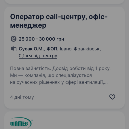
Оператор call-центру, офіс-
менеджер
25 000 – 30 000 грн
Сусак О.М., ФОП
, Івано-Франківськ,
0,1 км від центру
Повна зайнятість. Досвід роботи від 1 року.
Ми — компанія, що спеціалізується
на сучасних рішеннях у сфері вентиляції,
опалення та кондиціонування повітря.
Запрошуємо в команду комунікабельного та
4 дні тому
відповідального оператора кол-центру. Ваші
обов’язки: Прийом…