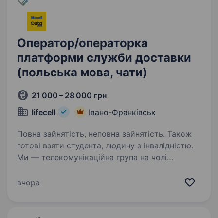
Оператор/операторка
платформи служби доставки
(польська мова, чати)
21 000 – 28 000 грн
lifecell
Івано-Франківськ
Повна зайнятість, неповна зайнятість. Також
готові взяти студента, людину з інвалідністю.
Ми — телекомунікаційна група на чолі
з lifecell, яка забезпечує мобільний і
фіксований зв’язок, інтернет, телебачення
вчора
та цифрові сервіси для мільйонів українців.
Наша мета незмінна — тримати країну
на зв’язку,…