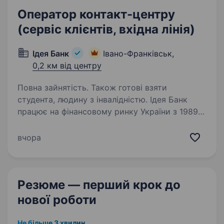
Оператор контакт-центру
(сервіс клієнтів, вхідна лінія)
Ідея Банк
Івано-Франківськ,
0,2 км від центру
Повна зайнятість. Також готові взяти
студента, людину з інвалідністю. Ідея Банк
працює на фінансовому ринку України з 1989
року. За цей час банк зарекомендував себе
як надійний фінансовий партнер для клієнтів.
вчора
Наша справжня цінність — Команда,
що надихає та дбає про розвиток персоналу,…
Резюме — перший крок
до
нової роботи
Не більше 3 хвилин