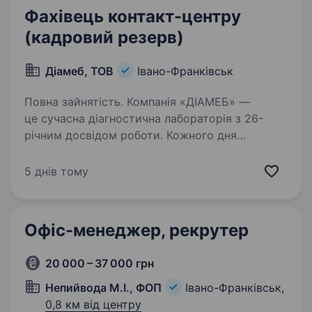
Фахівець контакт-центру
(кадровий резерв)
Діамеб, ТОВ
Івано-Франківськ
Повна зайнятість. Компанія «ДІАМЕБ» —
це сучасна діагностична лабораторія з 26-
річним досвідом роботи. Кожного дня
ми стаємо кращими, тому що до нас
приєднуються найкращі таланти. Щоб
5 днів тому
ще ближче познайомитися — переходьте
на наші…
Офіс-менеджер, рекрутер
20 000 – 37 000 грн
Непийвода М.І., ФОП
Івано-Франківськ,
0,8 км від центру