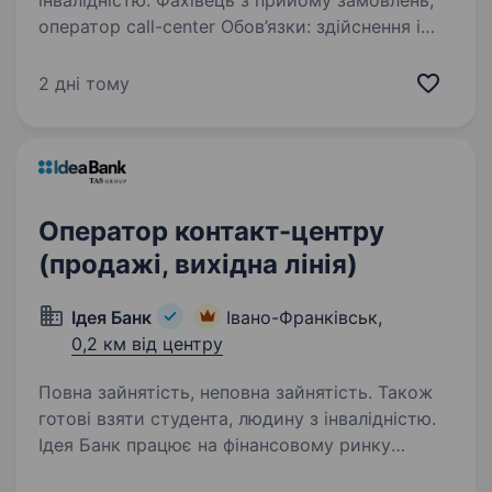
інвалідністю. Фахівець з прийому замовлень,
оператор call-center Обов’язки: здійснення і
прийом телефонних дзвінків для формування
заявок на постачання хлібобулочної продукції
2 дні тому
(тільки «тепла» база) формування замовлень
у програмі…
Оператор контакт-центру
(продажі, вихідна лінія)
Ідея Банк
Івано-Франківськ,
0,2 км від центру
Повна зайнятість, неповна зайнятість. Також
готові взяти студента, людину з інвалідністю.
Ідея Банк працює на фінансовому ринку
України з 1989 року. За цей час банк