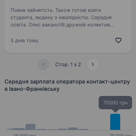
Повна зайнятість. Також готові взяти
студента, людину з інвалідністю. Середня
освіта. Опис вакансіїВ дружній колектив
шукаємо працівників які хочуть працювати і
гарно заробляти та навчатися новому Вимоги :
5 днів тому
Можна без досвіду роботи (проводимо
навчання) Бажання заробляти Спрямованих
на результат…
Стор. 1 з 2
Середня зарплата оператора контакт-центру
в Івано-Франківську
70000 грн
19 000 грн
70 000 грн