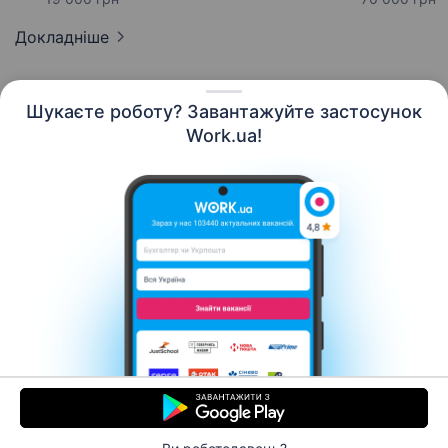
Докладніше
Шукаєте роботу? Завантажуйте застосунок
Work.ua!
Українська
Ресурси
Контакти
Про нас
Кар’єра
Новини Work.ua
Допомога
Умови використання
Роботодавцю