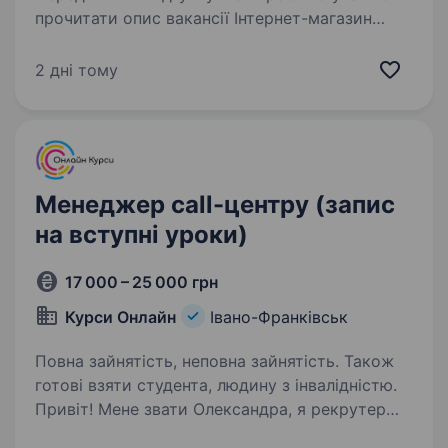
прочитати опис вакансії Інтернет-магазин
дитячих товарів Kiddi.ua шукає онлайн-
менеджера в команду. Ми шукаємо людину з
2 дні тому
Івано-Франківська, яка готова пройти
навчання в нашому…
Менеджер call-центру (запис
на вступні уроки)
17 000 – 25 000 грн
Курси Онлайн
Івано-Франківськ
Повна зайнятість, неповна зайнятість. Також
готові взяти студента, людину з інвалідністю.
Привіт! Мене звати Олександра, я рекрутер
компанії АнтиШкола! АнтиШкола — це сучасна