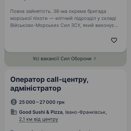
Повна зайнятість. 38-ма окрема бригада
морської піхоти — елітний підрозділ у складі
Військово-Морських Сил ЗСУ, який виконує
завдання на воді, землі та у повітрі. Бригада
має якісну сучасну західну зброю
та використовує сучасні технології…
Усі вакансії Сил
Оборони
Оператор call-центру,
адміністратор
25 000 – 27 000 грн
Good Sushi & Pizza
, Івано-Франківськ,
2,1 км від центру