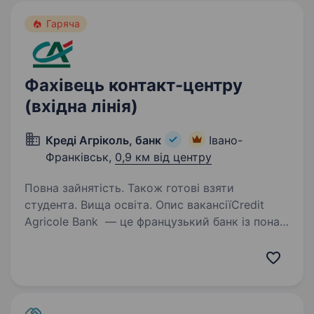
Гаряча
Фахівець контакт-центру
(вхідна лінія)
Креді Агріколь, банк
Івано-
Франківськ,
0,9 км від центру
Повна зайнятість. Також готові взяти
студента. Вища освіта. Опис вакансіїCredit
Agricole Bank — це французький банк із понад
30-річною історією в Україні та найстарший
іноземний банк в Україні. Власником банку є
одна з найбільших фінансових груп світу
та головний партнер…