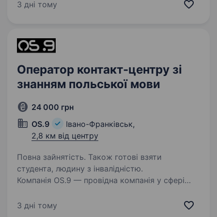
зарекомендував себе як надійний фінансовий
3 дні тому
партнер для клієнтів. Наша справжня
цінність — Команда, що надихає та дбає про
розвиток персоналу,…
Оператор контакт-центру зі
знанням польської мови
24 000 грн
OS.9
Івано-Франківськ,
2,8 км від центру
Повна зайнятість. Також готові взяти
студента, людину з інвалідністю.
Компанія OS.9 — провідна компанія у сфері
виготовлення ключів та продажу супутніх
товарів в Україні — запрошує у свою команду
3 дні тому
оператора контакт-центру зі знанням