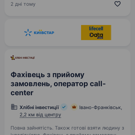
онлайн-школа, де навчання стає живим,
2 дні тому
цікавим і максимально ефективним. Уже
понад 10 років ми допомагаємо студентам
з усього…
Фахівець з прийому
замовлень, оператор call-
center
Хлібні інвестиції
Івано-Франківськ,
2,2 км від центру
Повна зайнятість. Також готові взяти людину з