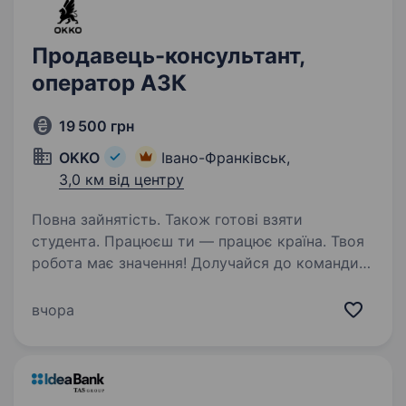
Продавець-консультант,
оператор АЗК
19 500 грн
OKKO
Івано-Франківськ,
3,0 км від центру
Повна зайнятість. Також готові взяти
студента. Працюєш ти — працює країна. Твоя
робота має значення! Долучайся до команди
ОККО, формуймо надійний тил нашої країни
разом! Шукаємо ПРОДАВЦЯ-КАСИРА
вчора
(оператора АЗК)! Приєднуйся, бо ми: офіційно
і швидко приймаємо…