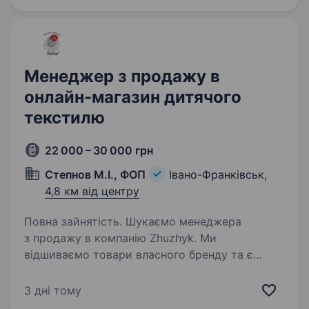
польської мови.Що ми пропонуємо: Графік
роботи:…
Менеджер з продажу в
онлайн-магазин дитячого
текстилю
22 000 – 30 000 грн
Степнов М.І., ФОП
Івано-Франківськ,
4,8 км від центру
Повна зайнятість. Шукаємо менеджера
з продажу в компанію Zhuzhyk. Ми
відшиваємо товари власного бренду та є
одними з лідерів виробництва дитячих
вігвамів в Україні. Робота не дистанційна! У нас
3 дні тому
невеликий дружній колектив. Умови…