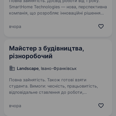
Повна зайнятість. Досвід роботи від 1 року.
SmartHome Technologies — нова, перспективна
компанія, що розробляє інноваційні рішення
для розумних будинків. У зв’язку
з розширенням шукаємо в нашу команду
вчора
різноробочого. Обов’язки: Прийом,
розвантаження та переміщення…
Майстер з будівництва,
різноробочий
Landscape
, Івано-Франківськ
Повна зайнятість. Також готові взяти
студента. Вимоги: чесність, працьовитість,
відповідальне ставлення до роботи,
пунктуальність Умови роботи: понеділок-
пʼятниця 8:30—18:00год Обов’язки: якісно
вчора
виконувати роботу