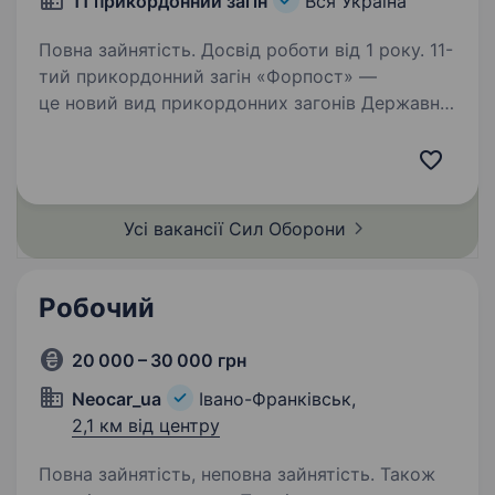
11 прикордонний загін
Вся Україна
Повна зайнятість. Досвід роботи від 1 року. 11-
тий прикордонний загін «Форпост» —
це новий вид прикордонних загонів Державної
прикордонної служби України, які
відзначаються особливим організаційним
підходом та функціональним призначенням.
Новостворені загони…
Усі вакансії Сил
Оборони
Робочий
20 000 – 30 000 грн
Neocar_ua
Івано-Франківськ,
2,1 км від центру
Повна зайнятість, неповна зайнятість. Також