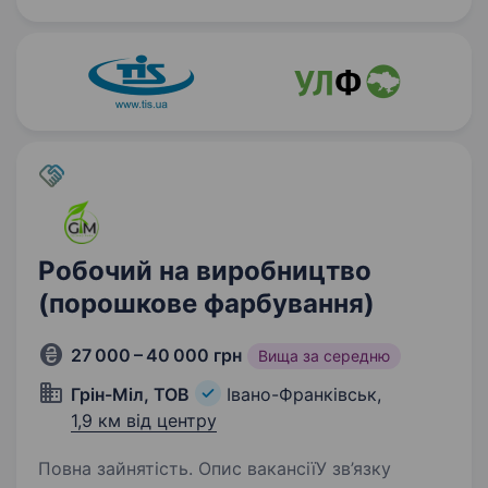
виробником продуктів харчування під ТМ
«ФЕДИК», «М'ясна ферма», «Сімейний
продукт», «Твоя пекарня»…
Робочий на виробництво
(порошкове фарбування)
27 000 – 40 000 грн
Вища за середню
Грін-Міл, ТОВ
Івано-Франківськ,
1,9 км від центру
Повна зайнятість. Опис вакансіїУ зв’язку