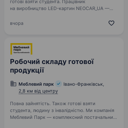
готові взяти студента. Працівник
на виробництво LED-картин NEOCAR_UA —
українське виробництво преміальних LED-
картин для автомобільних ентузіастів.
вчора
Ми створюємо унікальний декор ручної
роботи, який продається по всій Україні.
У зв’язку…
Робочий складу готової
продукції
Меблевий парк
Івано-Франківськ,
2,8 км від центру
Повна зайнятість. Також готові взяти
студента, людину з інвалідністю. Ми компанія
Меблевий Парк — комплексний постачальник
матеріалів та послуг для виготовлення меблів.