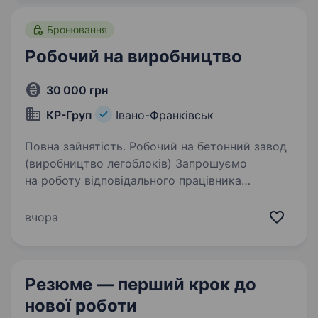
Бронювання
Робочий на виробництво
30 000 грн
КР-Груп
Івано-Франківськ
Повна зайнятість. Робочий на бетонний завод
(виробництво легоблоків) Запрошуємо
на роботу відповідального працівника
на бетонний завод для виробництва
легоблоків. Обов’язки: виготовлення
вчора
легоблоків; робота з виробничим
обладнанням;…
Резюме — перший крок
до
нової роботи