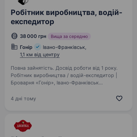
Робітник виробництва, водій-
експедитор
38 000 грн
Вища за середню
Гонір
Івано-Франківськ,
1,1 км від центру
Повна зайнятість. Досвід роботи від 1 року.
Робітник виробництва / водій-експедитор |
Броварня «Гонір», Івано-Франківськ
Починаючи з 2016 року ми маємо Гонір
(честь!) працювати в найпрекраснішій вільній
4 дні тому
країні, робити улюблену добру справу
та розвивати український…