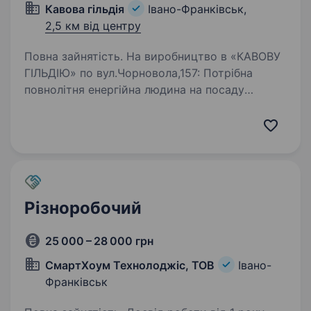
Кавова гільдія
Івано-Франківськ,
2,5 км від центру
Повна зайнятість. На виробництво в «КАВОВУ
ГІЛЬДІЮ» по вул.Чорновола,157: Потрібна
повнолітня енергійна людина на посаду
Помічник майстра з виробництва кави
ОБОВ’ЯЗКИ: 1. Допомога у виробництві
та фасуванні кави, сухофруктів, горіхів…
Різноробочий
25 000 – 28 000 грн
СмартХоум Технолоджіс, ТОВ
Івано-
Франківськ