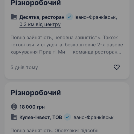
Різноробочий
Десятка, ресторан
Івано-Франківськ,
0,3 км від центру
Повна зайнятість, неповна зайнятість. Також
готові взяти студента. безкоштовне 2-х разове
харчування Привіт! Ми — команда ресторану
«Десятка» в Івано-Франківську, і ми шукаємо
різноробочого, який хоче стати частиною
5 днів тому
нашої дружньої та енергійної команди.
Що буде входити у твої обов’язки:…
Різноробочий
18 000 грн
Кулев-Інвест, ТОВ
Івано-Франківськ
Повна зайнятість. Обов’язки: підсобні