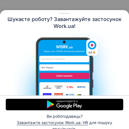
Шукаєте роботу? Завантажуйте застосунок
Work.ua!
Українська
Ресурси
Контакти
Про нас
Кар’єра
Новини Work.ua
Допомога
Умови використання
Роботодавцю
Ви роботодавець?
© 2006–2026 Work.ua. Сервіс пошуку роботи №1 в
Завантажте застосунок Work.ua: HR
для пошуку
Україні.
працівників.