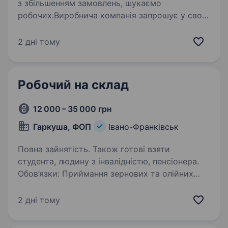
з збільшенням замовлень, шукаємо
робочих.Виробнича компанія запрошує у свою
команду помічника маляра на дільницю
порошкового фарбування. Це можливість
2 дні тому
розпочати кар'єру без досвіду та навчитися…
Робочий на склад
12 000 – 35 000 грн
Гаркуша, ФОП
Івано-Франківськ
Повна зайнятість. Також готові взяти
студента, людину з інвалідністю, пенсіонера.
Обов’язки: Приймання зернових та олійних
культур на склад. Контроль якості та кількості
продукції під час приймання. Організація
2 дні тому
розвантаження транспортних засобів.
Взаємодія з водіями, постачальниками…