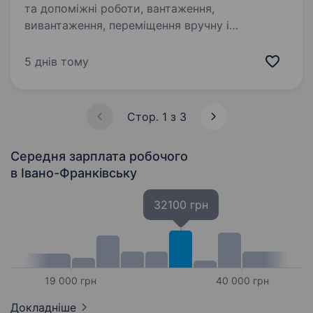
та допоміжні роботи, вантаження,
вивантаження, переміщення вручну і
укладання вантажів різних видів, прибирання
території та інші господарські роботи
5 днів тому
Зацікавленим кандидатам звертатись…
Стор. 1 з 3
Середня зарплата робочого
в Івано-Франківську
32100 грн
19 000 грн
40 000 грн
Докладніше