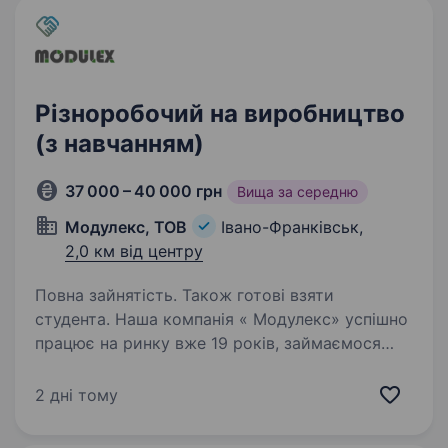
Різноробочий на виробництво
(з навчанням)
37 000 – 40 000 грн
Вища за середню
Модулекс, ТОВ
Івано-Франківськ,
2,0 км від центру
Повна зайнятість. Також готові взяти
студента. Наша компанія « Модулекс» успішно
працює на ринку вже 19 років, займаємося
будівництвом швидкомонтованих модульних
будівель з нуля під ключ. Виготовляємо з
2 дні тому
цільних та розбірних блок-модулів приміщення
комерційного…