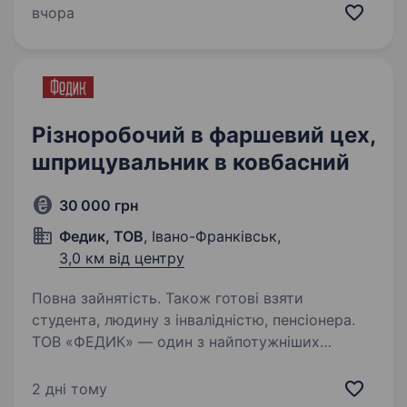
Стрімко розвиваючись, у нас вже є 4 потужні
вчора
виробництва по Україні. Створюємо цілу
екосистему у сфері меблевого…
Різноробочий в фаршевий цех,
шприцувальник в ковбасний
30 000 грн
Федик, ТОВ
, Івано-Франківськ,
3,0 км від центру
Повна зайнятість. Також готові взяти
студента, людину з інвалідністю, пенсіонера.
ТОВ «ФЕДИК» — один з найпотужніших
виробників західного регіону.Підприємство
засноване в 1996 році. Зараз компанія є
2 дні тому