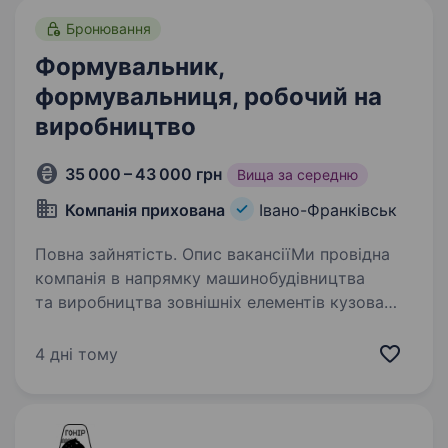
Бронювання
Формувальник,
формувальниця, робочий на
виробництво
35 000 – 43 000 грн
Вища за середню
Компанія прихована
Івано-Франківськ
Повна зайнятість. Опис вакансіїМи провідна
компанія в напрямку машинобудівництва
та виробництва зовнішніх елементів кузова
автомобіля. Відкриваєм пошук робітників
на виробництво в зв’язку з маштабуванням
4 дні тому
Запрошуємо до команди фахівчинь…