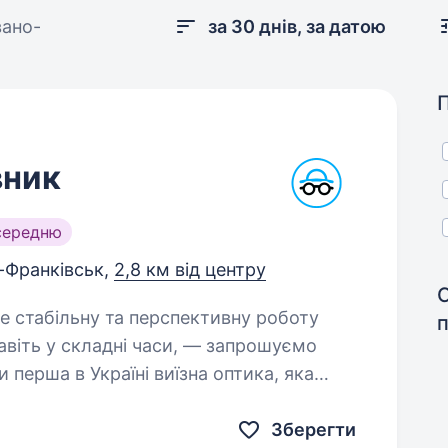
вано-
за 30 днів, за датою
вник
середню
-Франківськ,
2,8 км від центру
навіть у складні часи, — запрошуємо
перша в Україні виїзна оптика, яка
…
Зберегти