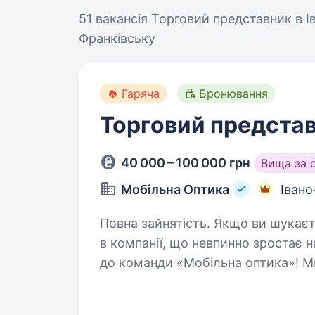
51 вакансія
Торговий представник в І
Франківську
Гаряча
Бронювання
Торговий предста
40 000 – 100 000 грн
Вища за 
Мобільна Оптика
Івано
Повна зайнятість. Якщо ви шукаєте стабільну та перспективну роботу
в компанії, що невпинно зростає 
до команди «Мобільна оптика»! Ми 
допомагає людям бачити краще: