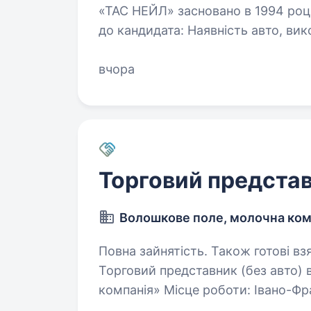
«ТАС НЕЙЛ» засновано в 1994 році
до кандидата: Наявність авто, виконання функціональних обов’язків
торгового агента. Умови праці: Робота з клієнтами по маршруту на авто.
Наші…
вчора
Торговий предста
Волошкове поле, молочна ком
Повна зайнятість. Також готові взяти ст
Торговий представник (без авто) 
компанія» Місце роботи: Івано-Франківськ. Об
клієнт