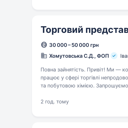
Торговий представ
30 000 – 50 000 грн
Хомутовська С.Д., ФОП
Ів
Повна зайнятість. Привіт! Ми — команда Хомутовська С.Д., ФОП, яка
працює у сфері торгівлі непродо
та побутовою хімією. Запрошуємо
представника з авто в Івано-Фран
2 год. тому