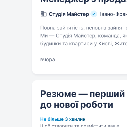
Студія Майстер
Івано-Фра
Повна зайнятість, неповна зайнятість. 
Ми — Студія Майстер, команда, я
будинки та квартири у Києві, Жито
подобається працювати в сфері р
розвиватися…
вчора
Резюме — перший
до нової роботи
Не більше 3 хвилин
Щоб створити та розмістити ваше