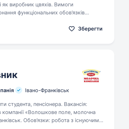
 як виробник цвяхів. Вимоги
Зберегти
вник
панія
Івано-Франківськ
удента, пенсіонера. Вакансія:
в компанії «Волошкове поле, молочна
ов’язки: робота з існуючими
ами та залучення нових; контроль наявності продукції…