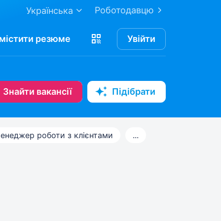
Роботодавцю
Українська
містити
резюме
Увійти
Знайти вакансії
Підібрати
енеджер роботи з клієнтами
...