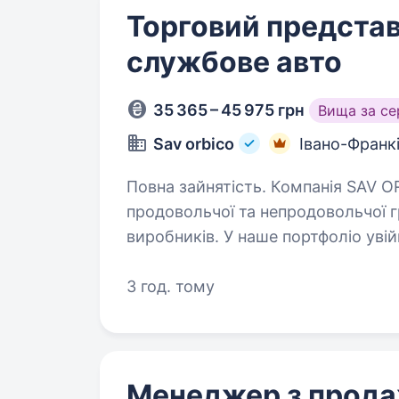
Торговий представ
службове авто
35 365 – 45 975 грн
Вища за с
Sav orbico
Івано-Франк
Повна зайнятість. Компанія SAV ORBICO — міжнародний дистриб’ютор
продовольчої та непродовольчої гр
виробників. У наше портфоліо увійш
Tide, Pantene Pro-V, Pampers,…
3 год. тому
Менеджер з прод