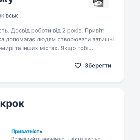
нківськ
Досвід роботи від 2 років. Привіт!
ка допомагає людям створювати затишні
мирі та інших містах. Якщо тобі
емонту та будівництва, маєш бажання
Зберегти
 крок
Приватність
Розміщуйте анонімно, і ніхто вас не