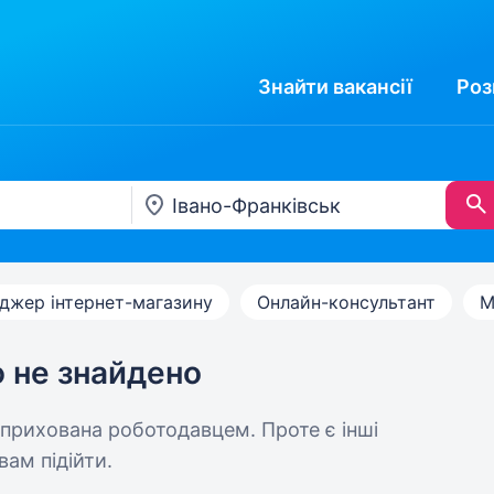
Знайти
вакансії
Роз
джер інтернет-магазину
Онлайн-консультант
М
ю не знайдено
 прихована роботодавцем. Проте є інші
вам підійти.