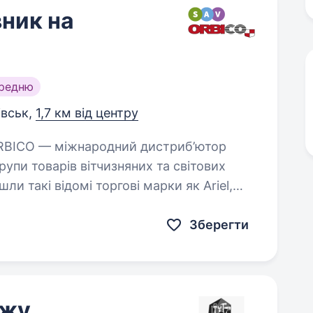
ник на
ередню
івськ,
1,7 км від центру
упи товарів вітчизняних та світових
ли такі відомі торгові марки як Ariel,
Зберегти
ажу