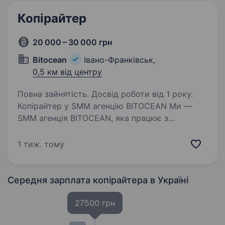
Копірайтер
20 000 – 30 000 грн
Bitocean
Івано-Франківськ,
0,5 км від центру
Повна зайнятість. Досвід роботи від 1 року.
Копірайтер у SMM агенцію BITOCEAN Ми —
SMM агенція BITOCEAN, яка працює з
бізнесами у сферах нерухомості, медицини,
HoReCa, FMCG та B2B. Шукаємо копірайтера,
1 тиж. тому
який уміє не просто писати грамотні тексти,
а розуміє…
Середня зарплата копірайтера
в Україні
27500 грн