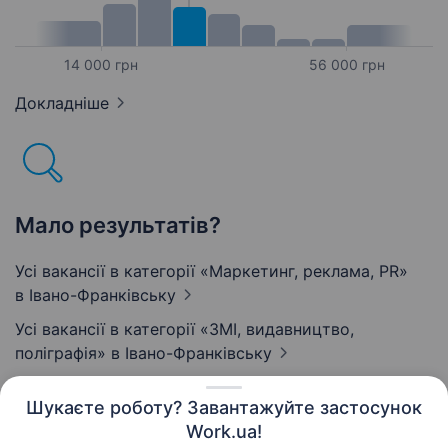
14 000 грн
56 000 грн
Докладніше
Мало результатів?
Усі вакансії в категорії «Маркетинг, реклама, PR»
в Івано-Франківську
Усі вакансії в категорії «ЗМІ, видавництво,
поліграфія»
в Івано-Франківську
Шукаєте роботу? Завантажуйте застосунок
Work.ua!