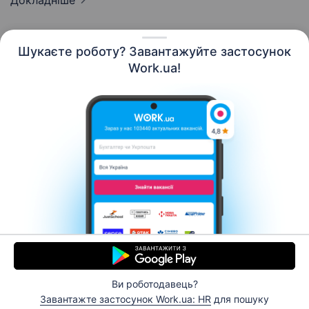
Докладніше
Шукаєте роботу? Завантажуйте застосунок
Work.ua!
Українська
Ресурси
Контакти
Про нас
Кар’єра
Новини Work.ua
Допомога
Умови використання
Роботодавцю
Ви роботодавець?
© 2006–2026 Work.ua. Сервіс пошуку роботи №1 в
Завантажте застосунок Work.ua: HR
для пошуку