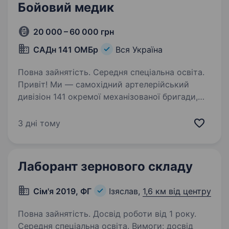
Бойовий медик
20 000 – 60 000 грн
САДн 141 ОМБр
Вся Україна
Повна зайнятість. Середня спеціальна освіта.
Привіт! Ми — самохідний артелерійський
дивізіон 141 окремої механізованої бригади,
молодий, але вже ефективний підрозділ, який
бореться за мир і безпеку України. Наше
3 дні тому
головне завдання — захищати наших людей і
країну,…
Лаборант зернового складу
Сім'я 2019, ФГ
Ізяслав,
1,6 км від центру
Повна зайнятість. Досвід роботи від 1 року.
Середня спеціальна освіта. Вимоги: досвід