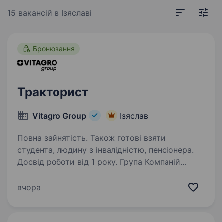
15 вакансій
в Ізяславі
Бронювання
Тракторист
Vitagro Group
Ізяслав
Повна зайнятість. Також готові взяти
студента, людину з інвалідністю, пенсіонера.
Досвід роботи від 1 року. Група Компаній
Vitagro охоплює напрями: рослинництво,
садівництво, насіннєве виробництво,
вчора
тваринництво, будівництво, цегельне
виробництво, виготовлення і дистрибуція
засобів захисту рослин, мікродобрив, насіння,