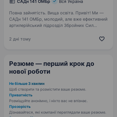
САДн 141 ОМБр
Вся Україна
Повна зайнятість. Вища освіта. Привіт! Ми —
САДн 141 ОМБр, молодий, але вже ефективний
артилерійський підрозділ Збройних Сил
України. Наша місія — знищувати ворога
найсучаснішими методами, підтримуючи один
2 дні тому
одного та цінуючи кожне життя.
Ми прагнемо…
Резюме — перший крок
до
нової роботи
Не більше 3 хвилин
Щоб створити та розмістити ваше
резюме.
Приватність
Розміщуйте анонімно, і ніхто вас не впізнає.
Прозорість
Дізнавайтеся, які компанії переглядали ваше резюме.