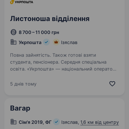
Листоноша відділення
8 700 – 11 000 грн
Укрпошта
Ізяслав
Повна зайнятість. Також готові взяти
студента, пенсіонера. Середня спеціальна
освіта. «Укрпошта» — національний оператор
поштового зв’язку, надійний та відповідальний
роботодавець. Сьогодні команда «Укрпошти»
5 днів тому
— це фахівці, які руйнують стереотипи,
щоденно працюють над підвищенням
ефективності логістичних…
Вагар
Сім'я 2019, ФГ
Ізяслав,
1,6 км від центру