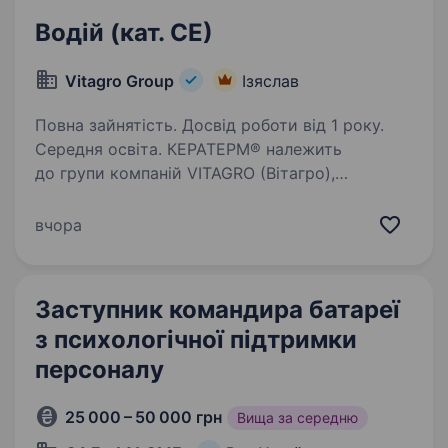
Водій (кат. СЕ)
Vitagro Group
Ізяслав
Повна зайнятість. Досвід роботи від 1 року.
Середня освіта. КЕРАТЕРМ® належить
до групи компаній VITAGRO (Вітагро),
спеціалізується на виробництві та дистрибуції
поризованих керамічних блоків і цегли під ТМ
вчора
КЕРАТЕРМ®. Продукція під ТМ КЕРАТЕРМ®
виробляється на 5-ти заводах,…
Заступник командира батареї
з психологічної підтримки
персоналу
25 000 – 50 000 грн
Вища за середню