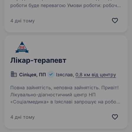
роботи буде перевагою Умови роботи: робоче
місце знаходиться в с. Васьківці офіційне
працевлаштування Обов’язки: Проведення
4 дні тому
аналізів з визначення якості зерна. Контроль
відбору проб, при надходженні,…
Лікар-терапевт
Сіліцея, ПП
Ізяслав,
0,8 км від центру
Повна зайнятість, неповна зайнятість. Привіт!
Лікувально-діагностичний центр НП
«Соціалмедика» в Ізяславі запрошує на роботу
лікаря терапевта. Якщо ви прагнете
допомагати людям, розвиватися у професії
4 дні тому
та працювати у команді, яка цінує підтримку і
взаєморозуміння,…