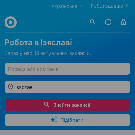
Роботодавцю
Українська
Робота в Ізяславі
Зараз у нас
15
актуальних вакансій.
Посада або компанія
Ізяслав
Знайти вакансії
Підібрати