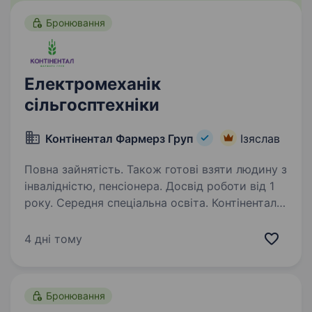
Бронювання
Електромеханік
сільгосптехніки
Контінентал Фармерз Груп
Ізяслав
Повна зайнятість. Також готові взяти людину з
інвалідністю, пенсіонера. Досвід роботи від 1
року. Середня спеціальна освіта. Контінентал
Фармерз Груп — українська компанія, лідер
сільськогосподарської галузі! Ми працюємо
4 дні тому
у Західноукраїнському регіоні, обробляючи
195 тис. га, та об'єднуємо у своїй команді
близько 2,5 тис. професіоналів…
Бронювання