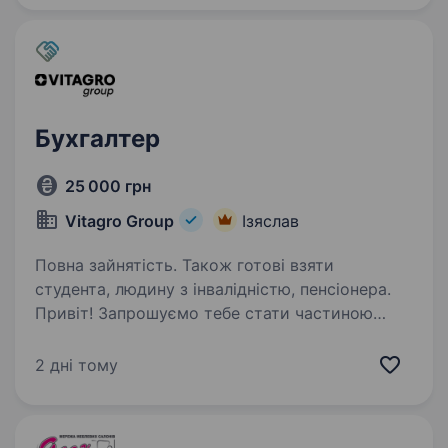
Бухгалтер
25 000 грн
Vitagro Group
Ізяслав
Повна зайнятість. Також готові взяти
студента, людину з інвалідністю, пенсіонера.
Привіт! Запрошуємо тебе стати частиною
великої та дружньої команди групи компаній
«VITAGRO NUTRITION» — лідера
2 дні тому
кормовиробництва України. Якщо ти хочеш
розвиватися у стабільній компанії, отримувати
підтримку в навчанні…