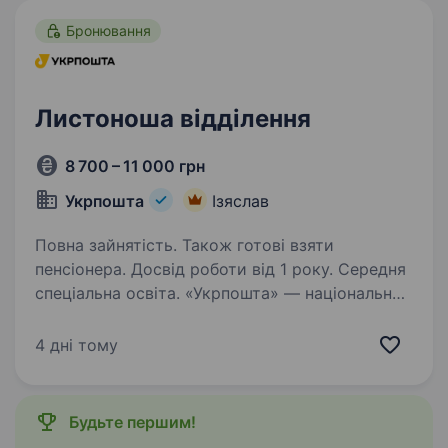
Бронювання
Листоноша відділення
8 700 – 11 000 грн
Укрпошта
Ізяслав
Повна зайнятість. Також готові взяти
пенсіонера. Досвід роботи від 1 року. Середня
спеціальна освіта. «Укрпошта» — національний
оператор поштового зв’язку, надійний та
відповідальний роботодавець. Сьогодні
4 дні тому
команда «Укрпошти» — це фахівці, які
руйнують стереотипи, щоденно працюють над
підвищенням ефективності логістичних…
Будьте першим!