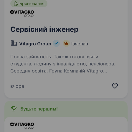
Бронювання
…
Сервісний інженер
Vitagro Group
Ізяслав
Повна зайнятість. Також готові взяти
студента, людину з інвалідністю, пенсіонера.
Середня освіта. Група Компаній Vitagro
охоплює напрями: рослинництво, садівництво,
насіннєве виробництво, тваринництво,
вчора
будівництво, цегельне виробництво,
виготовлення і дистрибуція засобів захисту
рослин, мікродобрив, насіння,…
Будьте першим!