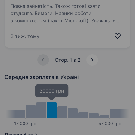
Повна зайнятість. Також готові взяти
студента. Вимоги: Навики роботи
з комп’ютером (пакет Microcoft); Уважність,
точність, відповідальність; Умови роботи:
Офіційне працевлаштування; Графік роботи
2 тиж. тому
позмінний Робоче місце знаходиться в
с.Васьківці…
Стор. 1 з 2
Середня зарплата
в Україні
30000 грн
17 000 грн
57 000 грн