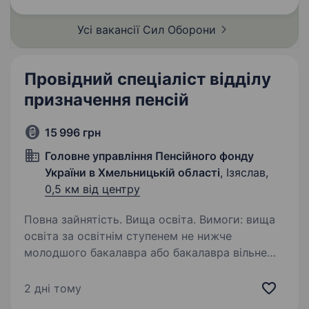
інформація: Заробітна…
Усі вакансії Сил
Оборони
Провідний спеціаліст відділу
призначення пенсій
15 996 грн
Головне управління Пенсійного фонду
України в Хмельницькій області
, Ізяслав,
0,5 км від центру
Повна зайнятість. Вища освіта. Вимоги: вища
освіта за освітнім ступенем не нижче
молодшого бакалавра або бакалавра вільне
володіння державною мовою Знання:
Конституції України; Закону України «Про
2 дні тому
державну службу»; Закону України…