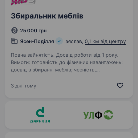
Збиральник меблів
25 000 грн
Ясен-Поділля
Ізяслав,
0,1 км від центру
Повна зайнятість. Досвід роботи від 1 року.
Вимоги: готовність до фізичних навантажень;
досвід в збиранні меблів; чесність,
відповідальність. Обов’язки: приймання
та ведення обліку меблів; вантажно-
3 дні тому
розвантажувальні роботи; монтаж
та регулювання…