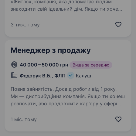
«Житло», компанія, яка допомагає людям
знаходити свій ідеальний дім. Якщо ти хочеш
розпочати кар'єру у сфері продажу
нерухомості, розвиватися та досягати
3 тиж. тому
амбітних цілей — ця можливість саме для
тебе…
Менеджер з продажу
40 000 – 50 000 грн
Вища за середню
Федорук В.Б., ФЛП
Калуш
Повна зайнятість. Досвід роботи від 1 року.
Ми — дистрибуційна компанія. Якщо ти хочеш
розпочати, або продовжити кар'єру у сфері
продажів і управління, ми радо тебе
підтримаємо! Що буде входити у твої
1 міс. тому
обов’язки: Організація та контроль продажів
в регіоні…