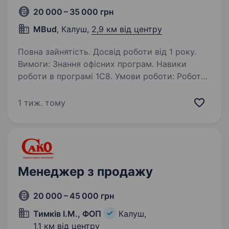
20 000 – 35 000 грн
MBud
, Калуш,
2,9 км від центру
Повна зайнятість. Досвід роботи від 1 року.
Вимоги: Знання офісних програм. Навики
роботи в програмі 1С8. Умови роботи: Робота
у дружній команді в затишному офісі.
П’ятиденний робочий тиждень. Графік роботи
1 тиж. тому
8.30 — 17.00 Обов’язки: Консультації…
Менеджер з продажу
20 000 – 45 000 грн
Тимків І.М., ФОП
Калуш,
1,1 км від центру