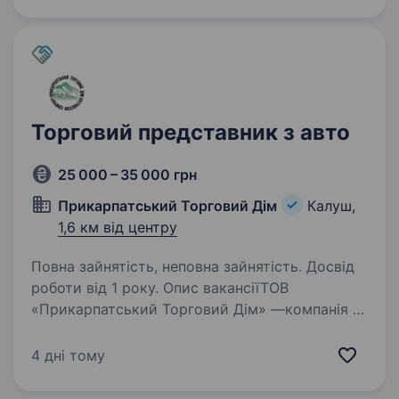
активну життєву позицію…
Торговий представник з авто
25 000 – 35 000 грн
Прикарпатський Торговий Дім
Калуш,
1,6 км від центру
Повна зайнятість, неповна зайнятість. Досвід
роботи від 1 року. Опис вакансіїТОВ
«Прикарпатський Торговий Дім» —компанія —
дистрибутор, яка працює більше 25 років
на ринку. Найбільша дистрибуційна компанія
4 дні тому
на Прикарпатті, та у всій Західній Україні .
Відкрита вакансія торгового…