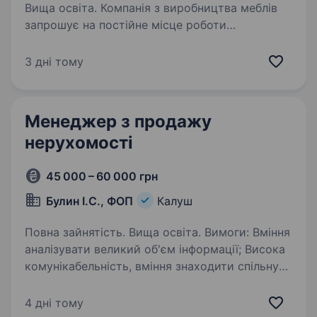
Вища освіта. Компанія з виробництва меблів
запрошує на постійне місце роботи
Менеджера з продажу меблевої продукції.
Вимоги: досвід роботи в сфері продаж ; знання
3 дні тому
програми 1С; відмінні комунікативні навички;
культура…
Менеджер з продажу
нерухомості
45 000 – 60 000 грн
Булин І.С., ФОП
Калуш
Повна зайнятість. Вища освіта. Вимоги: Вміння
аналізувати великий об'єм інформації; Висока
комунікабельність, вміння знаходити спільну
мову з людьми різного рівня; Бути амбіційним,
пунктуальним, цілеспрямованим та мати
4 дні тому