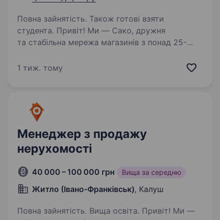
Повна зайнятість. Також готові взяти
студента. Привіт! Ми — Сако, дружня
та стабільна мережа магазинів з понад 25-
річним досвідом, яка дарує своїм клієнтам
радість і унікальні емоції через якісний друк
1 тиж. тому
та фототовари. На цей час шукаємо
менеджера з оптової торгівлі…
Менеджер з продажу
нерухомості
40 000 – 100 000 грн
Вища за середню
Житло (Івано-Франківськ)
, Калуш
Повна зайнятість. Вища освіта. Привіт! Ми —