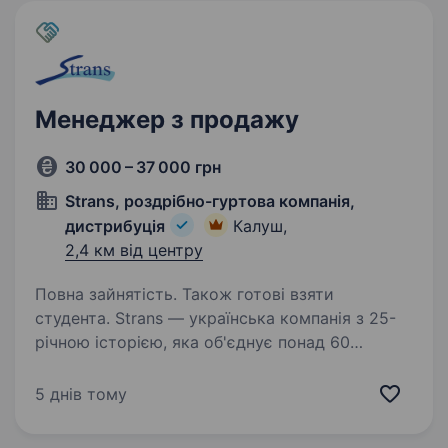
Менеджер з продажу
30 000 – 37 000 грн
Strans, роздрібно-гуртова компанія,
дистрибуція
Калуш,
2,4 км від центру
Повна зайнятість. Також готові взяти
студента. Strans — українська компанія з 25-
річною історією, яка об'єднує понад 60
магазинів, заправні станції AdBlue, вантажні
СТО та команду 1400+ людей по всій країні.
5 днів тому
Ми працюємо у сфері автозапчастин,
інструменту, автохімії…