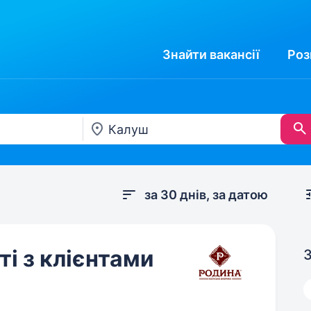
Знайти
вакансії
Роз
за 30 днів, за датою
і з клієнтами
З