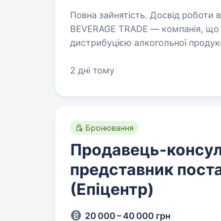
Повна зайнятість. Досвід роботи від 2 років. Торг
BEVERAGE TRADE — компанія, що 
дистрибуцією алкогольної продук
«Aznauri», ТМ «Sikvaruli», ТМ «
На ринку…
2 дні тому
Бронювання
Продавець-консул
представник пост
(Епіцентр)
20 000 – 40 000 грн