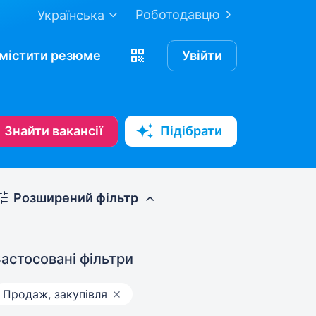
Роботодавцю
Українська
містити
резюме
Увійти
Знайти вакансії
Підібрати
Розширений фільтр
астосовані фільтри
Продаж, закупівля