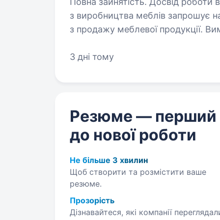
Повна зайнятість. Досвід роботи від 1 р
з виробництва меблів запрошує н
з продажу меблевої продукції. Вимоги: досвід роботи в сфері продаж ;
3 дні тому
Резюме — перший
до нової роботи
Не більше 3 хвилин
Щоб створити та розмістити ваше
резюме.
Прозорість
Дізнавайтеся, які компанії переглядал