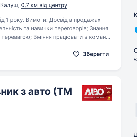
Калуш,
0,7 км від центру
К
свід в продажах
працювати в команді
С
Зберегти
ник з авто (ТМ
Д