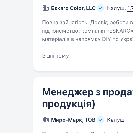
Eskaro Color, LLC
Калуш,
1,
Повна зайнятість. Досвід роботи від 1 року. Українс
підприємство, компанія «ESKARO»
матеріалів в напрямку DIY по Украї
вакансія — Продавець-консультан
3 дні тому
Менеджер з прода
продукція)
Миро-Марк, ТОВ
Калуш