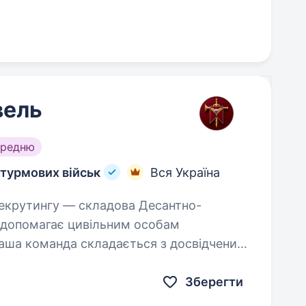
вель
ередню
турмових військ
Вся Україна
а допомагає цивільним особам
Наша команда складається з досвідчених
в різних…
Зберегти