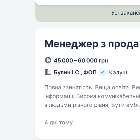
Усі ваканс
Менеджер з прода
45 000 – 60 000 грн
Булин І.С., ФОП
Калуш
Повна зайнятість. Вища освіта. Вимоги: Вміння аналізувати великий об'єм
інформації; Висока комунікабельність, вміння знаходити спільну мову
з людьми різного рівня; Бути амбіційним, пунктуальним, цілеспрямованим
та мати активну життєву позицію
4 дні тому