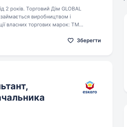
овий Дім GLOBAL
займається виробництвом і
ції власних торгових марок: ТМ
BLACK ROGER», ТМ «COMTE ALEXANDRE».
Зберегти
ьтант,
ачальника