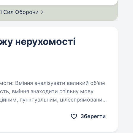
ії Сил
Оборони
жу нерухомості
…
Зберегти