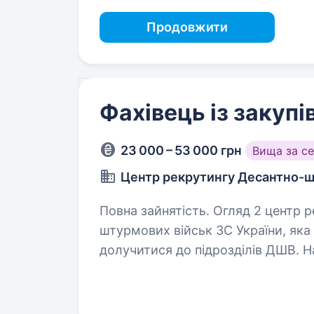
Продовжити
Фахівець із закупі
23 000 – 53 000 грн
Вища за с
Центр рекрутингу Десантно-ш
Повна зайнятість. Огляд 2 центр рекрутингу — складова Десантно-
штурмових військ ЗС України, як
долучитися до підрозділів ДШВ. 
менеджерів, які пройшли службу 