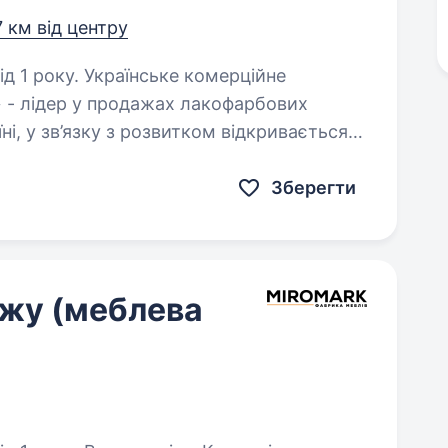
7 км від центру
ьке комерційне
 - лідер у продажах лакофарбових
ні, у зв’язку з розвитком відкривається
т (промоутер) в гіпермаркет…
Зберегти
жу (меблева