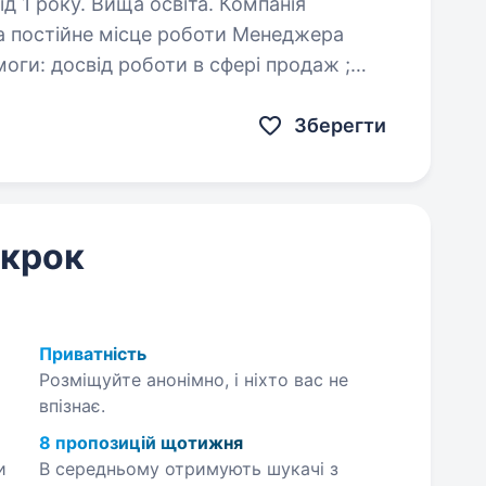
оку. Вища освіта. Компанія
а постійне місце роботи Менеджера
знання програми 1С; відмінні комунікативні навички; культура…
Зберегти
 крок
Приватність
Розміщуйте анонімно, і ніхто вас не
впізнає.
8 пропозицій щотижня
и
В середньому отримують шукачі з