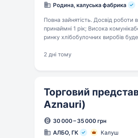
Родина, калуська фабрика
Повна зайнятість. Досвід роботи від 1 року. Вимоги: До
принаймні 1 рік; Висока комунікабельність та навички переговорів; Знання
ринку хлібобулочних виробів буде перевагою; Вміння 
та досягати поставлених цілей. …
2 дні тому
Торговий представ
Aznauri)
30 000 – 35 000 грн
АЛБО, ГК
Калуш