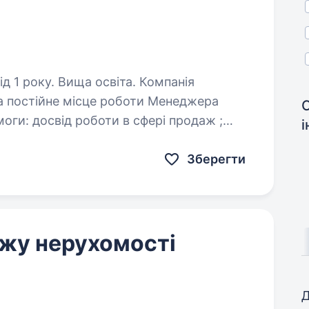
оку. Вища освіта. Компанія
а постійне місце роботи Менеджера
знання програми 1С; відмінні комунікативні навички; культура…
Зберегти
жу нерухомості
Д