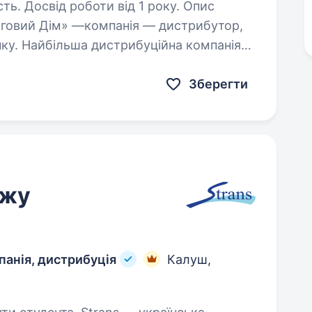
. Досвід роботи від 1 року. Опис
рговий Дім» —компанія — дистрибутор,
нку. Найбільша дистрибуційна компанія
Україні . Відкрита вакансія торгового…
Зберегти
ажу
панія, дистрибуція
Калуш,