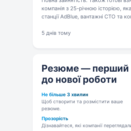
Повна зайнятість. Також готові взяти студента. 
компанія з 25-річною історією, яка
станції AdBlue, вантажні СТО та к
Ми працюємо у сфері автозапчасти
5 днів тому
Резюме — перший
до нової роботи
Не більше 3 хвилин
Щоб створити та розмістити ваше
резюме.
Прозорість
Дізнавайтеся, які компанії переглядал