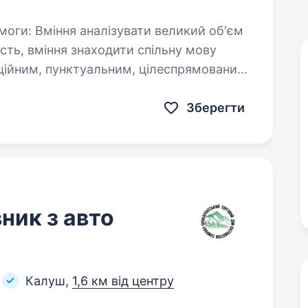
…
Зберегти
ник з авто
Калуш,
1,6 км від центру