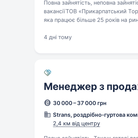
Повна зайнятість, неповна зайнятість
вакансіїТОВ «Прикарпатський То
яка працює більше 25 років на ри
на Прикарпатті, та у всій Західній 
4 дні тому
Менеджер з прод
30 000 – 37 000 грн
Strans, роздрібно-гуртова ком
2,4 км від центру