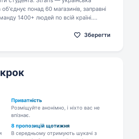
Strans — українська
 об'єднує понад 60 магазинів, заправні
оманду 1400+ людей по всій країні.
н, інструменту, автохімії…
Зберегти
 крок
Приватність
Розміщуйте анонімно, і ніхто вас не
впізнає.
8 пропозицій щотижня
и
В середньому отримують шукачі з