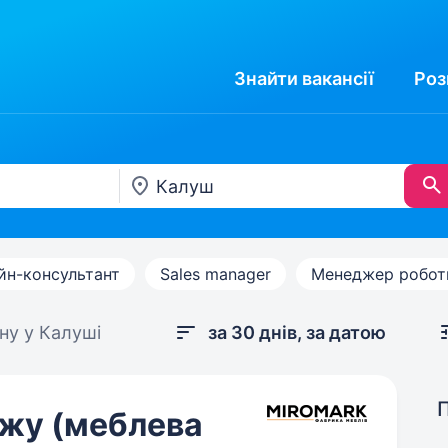
Знайти
вакансії
Роз
йн-консультант
Sales manager
Менеджер роботи
ну у Калуші
за 30 днів, за датою
жу (меблева