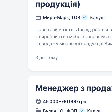
продукція)
Миро-Марк, ТОВ
Калуш
Повна зайнятість. Досвід роботи від 1 р
з виробництва меблів запрошує н
з продажу меблевої продукції. Вимоги: досвід роботи в сфері продаж ;
3 дні тому
Менеджер з прода
45 000 – 60 000 грн
Булин І.С., ФОП
Калуш