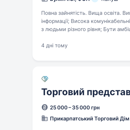
Повна зайнятість. Вища освіта. Вимоги: Вміння аналізувати великий об'єм
інформації; Висока комунікабельність, вміння знаходити спільну мову
з людьми різного рівня; Бути амбіційним, пунктуальним, цілеспрямованим
та мати активну життєву позицію
4 дні тому
Торговий представ
25 000 – 35 000 грн
Прикарпатський Торговий Дім