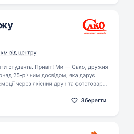
ажу
1 км від центру
т! Ми — Сако, дружня
понад 25-річним досвідом, яка дарує
 емоції через якісний друк та фототовари.
птової торгівлі…
Зберегти