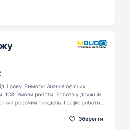
ажу
у
 Знання офісних
сультації…
Зберегти