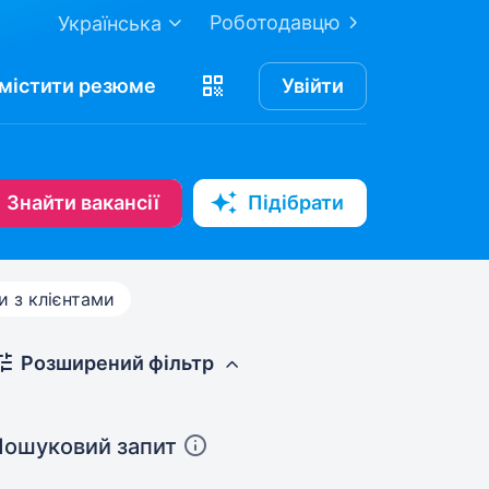
Роботодавцю
Українська
містити
резюме
Увійти
Знайти вакансії
Підібрати
 з клієнтами
Розширений фільтр
Пошуковий запит