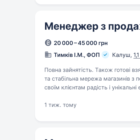
Менеджер з прод
20 000 – 45 000 грн
Тимків І.М., ФОП
Калуш,
1,
Повна зайнятість. Також готові взяти студента. Приві
та стабільна мережа магазинів з 
своїм клієнтам радість і унікальні
На цей час шукаємо менеджера з о
1 тиж. тому