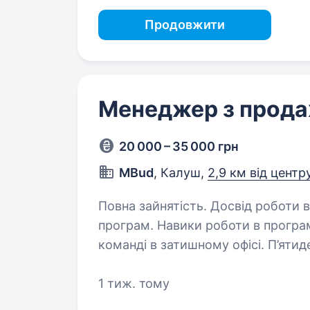
Продовжити
Менеджер з прод
20 000 – 35 000 грн
MBud
, Калуш,
2,9 км від центр
Повна зайнятість. Досвід роботи від 1 року. Вимоги:
програм. Навики роботи в програмі 1С8. Умови роботи: Робота у дружній
команді в затишному офісі. П’ятиденний робочий тиждень. Графік роботи
8.30 — 17.00 Обов’язки: Кон
1 тиж. тому