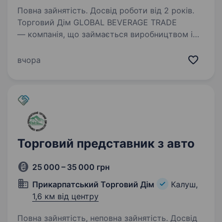
Повна зайнятість. Досвід роботи від 2 років.
Торговий Дім GLOBAL BEVERAGE TRADE
— компанія, що займається виробництвом і
дистрибуцією алкогольної продукції власних
торгових марок: ТМ «Aznauri», ТМ «Sikvaruli»,
вчора
ТМ «BLACK ROGER», ТМ «COMTE ALEXANDRE».
На ринку…
Торговий представник з авто
25 000 – 35 000 грн
Прикарпатський Торговий Дім
Калуш,
1,6 км від центру
Повна зайнятість, неповна зайнятість. Досвід