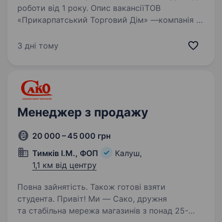
роботи від 1 року. Опис вакансіїТОВ
«Прикарпатський Торговий Дім» —компанія —
дистрибутор, яка працює більше 25 років
на ринку. Найбільша дистрибуційна компанія
3 дні тому
на Прикарпатті, та у всій Західній Україні .
Відкрита вакансія торгового…
Менеджер з продажу
20 000 – 45 000 грн
Тимків І.М., ФОП
Калуш,
1,1 км від центру
Повна зайнятість. Також готові взяти
студента. Привіт! Ми — Сако, дружня
та стабільна мережа магазинів з понад 25-