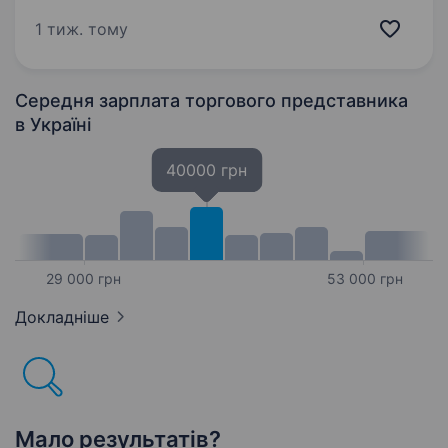
річним досвідом, яка дарує своїм клієнтам
радість і унікальні емоції через якісний друк
1 тиж. тому
та фототовари. На цей час шукаємо
менеджера з оптової торгівлі…
Середня зарплата торгового представника
в Україні
40000 грн
29 000 грн
53 000 грн
Докладніше
Мало результатів?