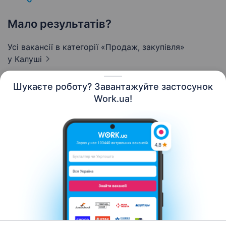
Мало результатів?
Усі вакансії в категорії «Продаж, закупівля»
у Калуші
Шукаєте роботу? Завантажуйте застосунок
Work.ua!
Українська
Ресурси
Контакти
Про нас
Кар’єра
Новини Work.ua
Допомога
Умови використання