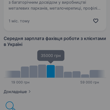
з багаторічним досвідом у виробництві
металевих парканів, металочерепиці, профілів
для гіпсокартонних конструкцій
та комплектуючих. Ми шукаємо підмогу у
1 міс. тому
відділ продажу до нашої команди — активну…
Середня зарплата фахівця роботи з клієнтами
в Україні
35000 грн
19 000 грн
59 000 грн
Докладніше