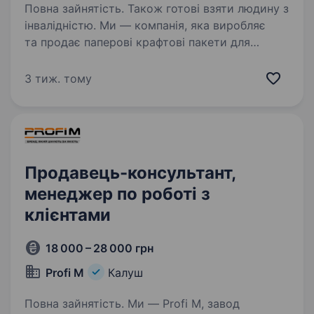
Повна зайнятість. Також готові взяти людину з
інвалідністю. Ми — компанія, яка виробляє
та продає паперові крафтові пакети для
бізнесу по всій Україні. Наш продукт
користується стабільним попитом, а компанія
3 тиж. тому
активно розвивається. Саме тому
ми розширюємо команду та шукаємо…
Продавець-консультант,
менеджер по роботі з
клієнтами
18 000 – 28 000 грн
Profi M
Калуш
Повна зайнятість. Ми — Profі M, завод