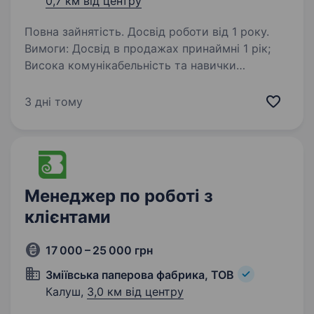
0,7 км від центру
Повна зайнятість. Досвід роботи від 1 року.
Вимоги: Досвід в продажах принаймні 1 рік;
Висока комунікабельність та навички
переговорів; Знання ринку хлібобулочних
виробів буде перевагою; Вміння працювати
3 дні тому
в команді та досягати поставлених цілей. …
Менеджер по роботі з
клієнтами
17 000 – 25 000 грн
Зміївська паперова фабрика, ТОВ
Калуш,
3,0 км від центру