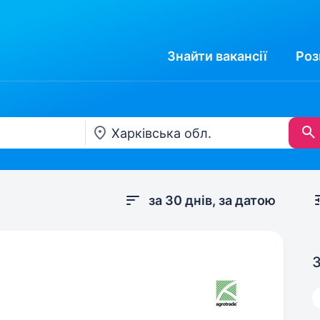
Знайти
вакансії
Роз
за 30 днів, за датою
З