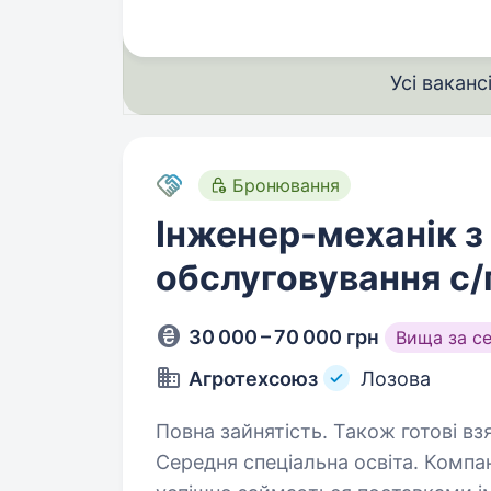
Усі ваканс
Бронювання
Інженер-механік з
обслуговування с/г
30 000 – 70 000 грн
Вища за с
Агротехсоюз
Лозова
Повна зайнятість. Також готові вз
Середня спеціальна освіта. Компанія АГРОТЕХСОЮЗ більше 20 років