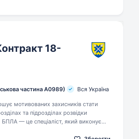
онтракт 18-
йськова частина А0989)
Вся Україна
зділах та підрозділах розвідки
 БПЛА — це спеціаліст, який виконує
дання,…
Зберегти