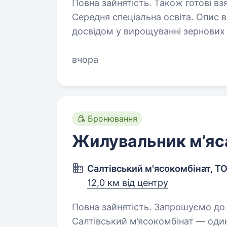
Повна зайнятість. Також готові взя
Середня спеціальна освіта. Опис вакансії Ми- компанія з багаторічним
досвідом у вирощуванні зернових
працює в Харківській області (Бо
команди тракториста -механізато
вчора
Бронювання
Жилувальник м’яса
Салтівський м'ясокомбінат, Т
12,0 км від центру
Повна зайнятість. Запрошуємо до команди жилувальника м’яса!
Салтівський м’ясокомбінат — один