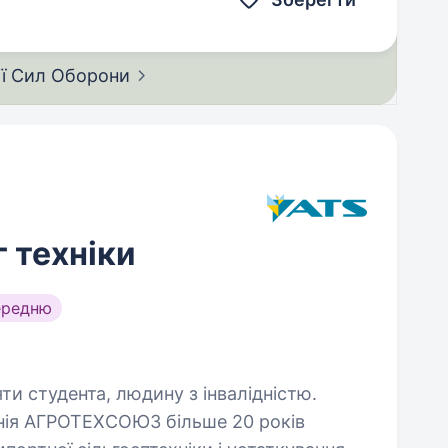
ії Сил
Оборони
 техніки
ередню
яти студента, людину з інвалідністю.