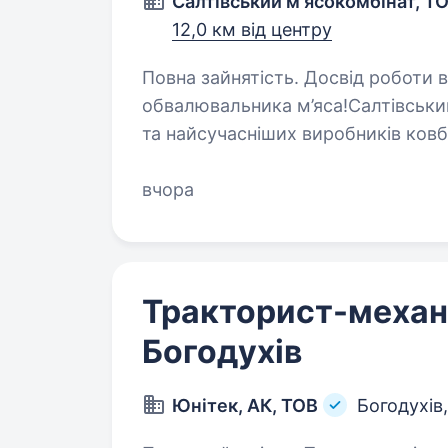
Салтівський м'ясокомбінат, Т
12,0 км від центру
Повна зайнятість. Досвід роботи від 1 року. Запрошу
обвалювальника м’яса!Салтівськи
та найсучасніших виробників ковба
в Україні. Ми активно розвиваєм
вчора
Тракторист-механ
Богодухів
Юнітек, АК, ТОВ
Богодухів