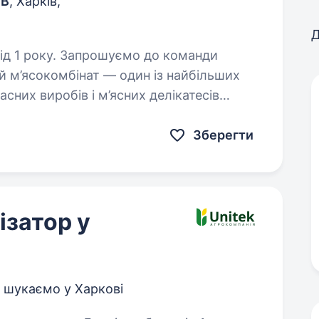
ОВ
, Харків,
Д
ємо до команди
й м’ясокомбінат — один із найбільших
сних виробів і м’ясних делікатесів
ося, впроваджуємо сучасні…
Зберегти
ізатор у
, шукаємо у Харкові