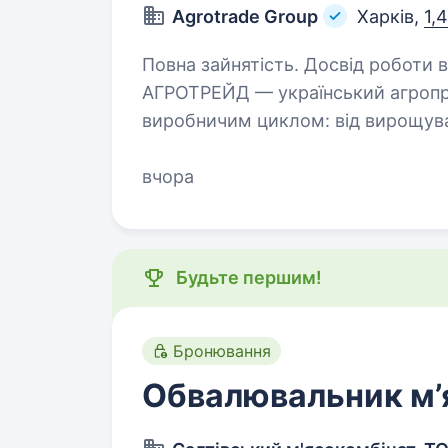
Agrotrade Group
Харків,
1,
Повна зайнятість. Досвід роботи від 2
АГРОТРЕЙД — український агропр
виробничим циклом: від вирощува
їх зберігання, переробки та експо
аграрних…
вчора
Будьте першим!
Бронювання
Обвалювальник м’