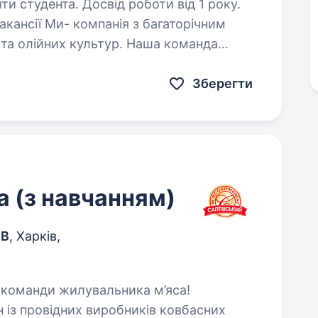
ти студента. Досвід роботи від 1 року.
 та олійних культур. Наша команда
годухівський р-н). Запрошуємо до нашої
ра,…
Зберегти
 (з навчанням)
ОВ
, Харків,
 із провідних виробників ковбасних