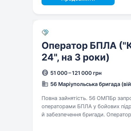
Оператор БПЛА ("К
24", на 3 роки)
51 000 – 121 000 грн
56 Маріупольська бригада (ві
Повна зайнятість. 56 ОМПБр запрошує мотивованих захисників стати
операторами БПЛА у бойових підро
й забезпечення бригади. Оператор
розвідувальні та спостережні зав