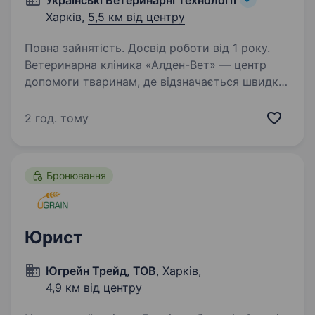
Українські Ветеринарні Технології
Харків,
5,5 км від центру
Повна зайнятість. Досвід роботи від 1 року.
Ветеринарна кліника «Алден-Вет» — центр
допомоги тваринам, де відзначається швидка
допомога, справжні спеціалісти та турбота
про Вашого улюбленця! Наша основна
2 год. тому
цінність — це наші співробітники і наші
клієнти. Наша…
Бронювання
Юрист
Югрейн Трейд, ТОВ
, Харків,
4,9 км від центру