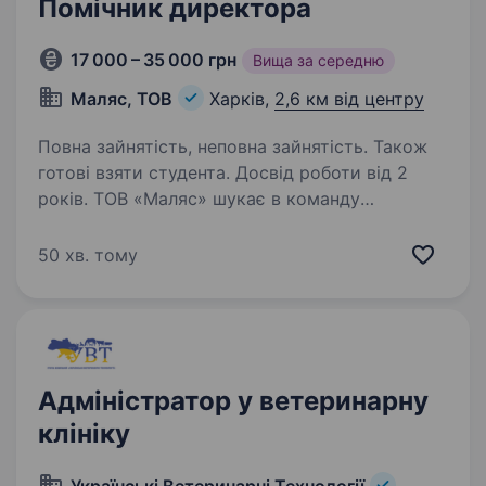
Помічник директора
17 000 – 35 000 грн
Вища за середню
Маляс, ТОВ
Харків,
2,6 км від центру
Повна зайнятість, неповна зайнятість. Також
готові взяти студента. Досвід роботи від 2
років. ТОВ «Маляс» шукає в команду
організованого та комунікабельного
Помічника директора для оптимізації
50 хв. тому
внутрішніх процесів, роботи з клієнтами
та логістикою. Основні обов’язки: CRM
та систематизація: Ведення
та впорядкування…
Адміністратор у ветеринарну
клініку