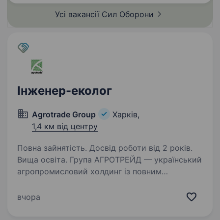
та аналіз даних, отриманих…
Усі вакансії Сил
Оборони
Інженер-еколог
Agrotrade Group
Харків,
1,4 км від центру
Повна зайнятість. Досвід роботи від 2 років.
Вища освіта. Група АГРОТРЕЙД — український
агропромисловий холдинг із повним
виробничим циклом: від вирощування
сільськогосподарських культур до їх
вчора
зберігання, переробки та експорту. Компанія
входить до числа провідних аграрних…