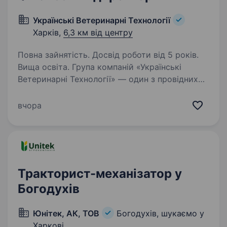
Українські Ветеринарні Технології
Харків,
6,3 км від центру
Повна зайнятість. Досвід роботи від 5 років.
Вища освіта. Група компаній «Українські
Ветеринарні Технології» — один з провідних
національних дистриб’юторів на ринку
ветеринарних препаратів та продуктів для
вчора
тварин. Мережа представництв в Україні,
забезпечує якісне логістичне…
Тракторист-механізатор у
Богодухів
Юнітек, АК, ТОВ
Богодухів, шукаємо у
Харкові