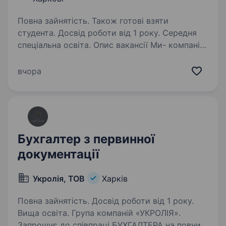
Повна зайнятість. Також готові взяти
студента. Досвід роботи від 1 року. Середня
спеціальна освіта. Опис вакансії Ми- компанія
з багаторічним досвідом у вирощуванні
зернових та олійних культур. Наша команда
вчора
працює в Харківській області (Богодухівський
р-н). Запрошуємо до нашої команди
тракториста -механізатора,…
Бухгалтер з первинної
документації
Укролія, ТОВ
Харків
Повна зайнятість. Досвід роботи від 1 року.
Вища освіта. Група компаній «УКРОЛІЯ».
Запрошує до співпраці БУХГАЛТЕРА на повний