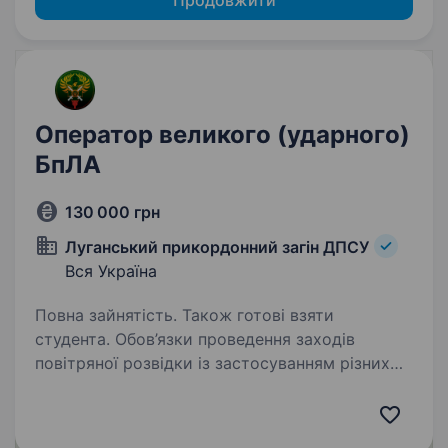
Продовжити
Оператор великого (ударного)
БпЛА
130 000 грн
Луганський прикордонний загін ДПСУ
Вся Україна
Повна зайнятість. Також готові взяти
студента. Обов’язки проведення заходів
повітряної розвідки із застосуванням різних
типів БПЛА, нанесення ураження ворогу
забезпечення безпеки польотів та
відповідність всім вимогам безпеки обробка