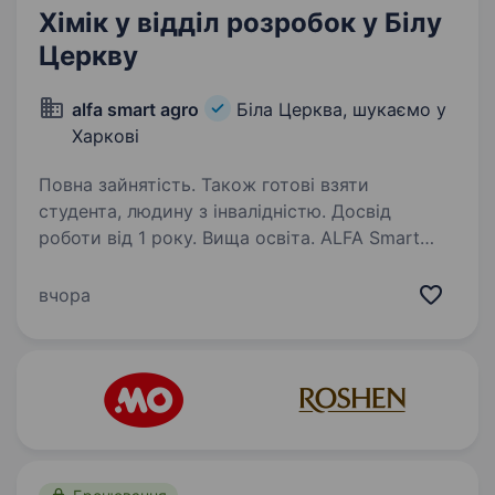
Хімік у відділ розробок у Білу
Церкву
alfa smart agro
Біла Церква, шукаємо у
Харкові
Повна зайнятість. Також готові взяти
студента, людину з інвалідністю. Досвід
роботи від 1 року. Вища освіта. ALFA Smart
Agro — провідний український виробник
хімічних засобів захисту рослин, котрий
вчора
успішно працює на ринку України понад 20
років. Ми запрошуємо до своєї команди хіміка
у відділ розробок R&D. Основні вимоги:…