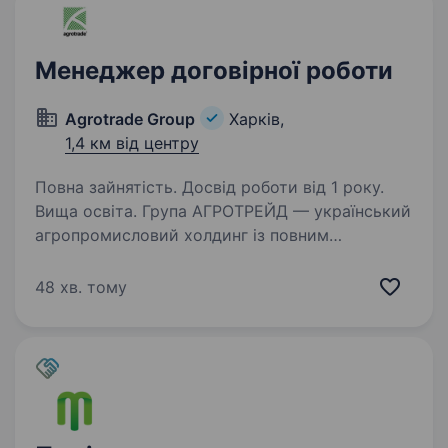
Менеджер договірної роботи
Agrotrade Group
Харків,
1,4 км від центру
Повна зайнятість. Досвід роботи від 1 року.
Вища освіта. Група АГРОТРЕЙД — український
агропромисловий холдинг із повним
виробничим циклом: від вирощування
сільськогосподарських культур до їх
48 хв. тому
зберігання, переробки та експорту. Компанія
входить до числа провідних аграрних…