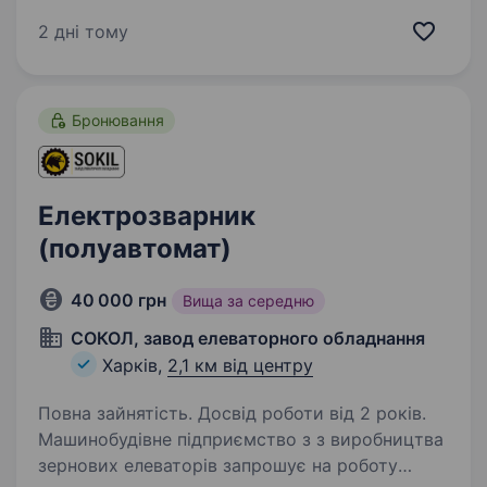
спроектоване з урахуванням новітніх
досягнень комбікормової галузі і оснащене
2 дні тому
надсучасним німецьким обладнанням,
складається із комбікормового…
Бронювання
Електрозварник
(полуавтомат)
40 000 грн
Вища за середню
СОКОЛ, завод елеваторного обладнання
Харків,
2,1 км від центру
Повна зайнятість. Досвід роботи від 2 років.
Машинобудівне підприємство з з виробництва
зернових елеваторів запрошує на роботу