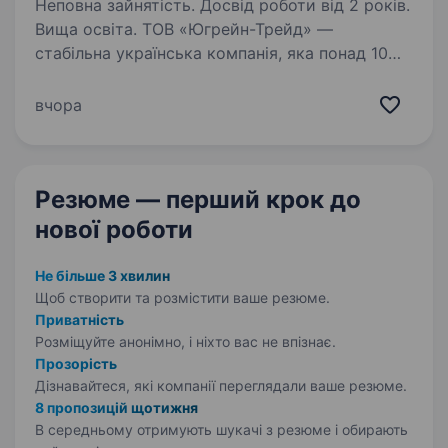
Неповна зайнятість. Досвід роботи від 2 років.
Вища освіта. ТОВ «Югрейн-Трейд» —
стабільна українська компанія, яка понад 10
років працює у сфері торгівлі та експорту
зернових і продуктів їх переробки. Ми цінуємо
вчора
професіоналізм, відповідальність і системний
підхід до роботи…
Резюме — перший крок
до
нової роботи
Не більше 3 хвилин
Щоб створити та розмістити ваше
резюме.
Приватність
Розміщуйте анонімно, і ніхто вас не впізнає.
Прозорість
Дізнавайтеся, які компанії переглядали ваше резюме.
8 пропозицій щотижня
В середньому отримують шукачі з резюме і обирають