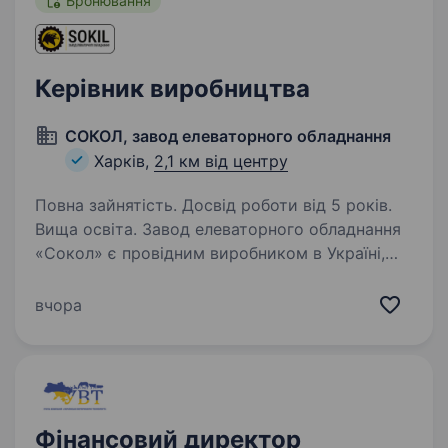
Бронювання
Керівник виробництва
СОКОЛ, завод елеваторного обладнання
Харків,
2,1 км від центру
Повна зайнятість. Досвід роботи від 5 років.
Вища освіта. Завод елеваторного обладнання
«Сокол» є провідним виробником в Україні,
У зв`язку з розширенням штату відкрита
вакансія на посаду Керівник виробництва.
вчора
Основні обов`язки Планування та керування
виробництвом;…
Фінансовий директор