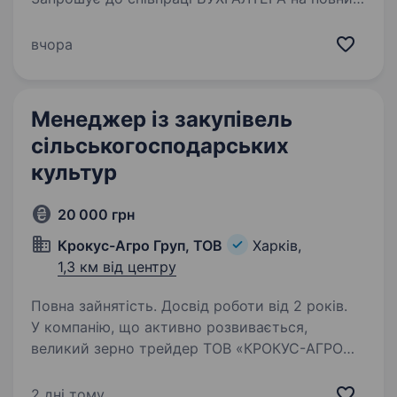
цикл обліку. Основні задачі: опрацювання
та внесення первинної документації; перевірка
вчора
правильності оформлення первинних
документів облік…
Менеджер із закупівель
сільськогосподарських
культур
20 000 грн
Крокус-Агро Груп, ТОВ
Харків,
1,3 км від центру
Повна зайнятість. Досвід роботи від 2 років.
У компанію, що активно розвивається,
великий зерно трейдер ТОВ «КРОКУС-АГРО
ГРУП» потрібен: Менеджер із закупівель
сільськогосподарських культур.
2 дні тому