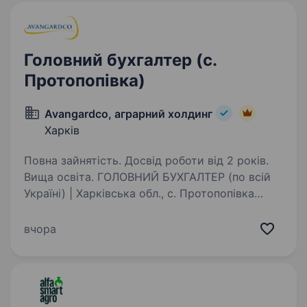
Головний бухгалтер (с.
Протопопівка)
Avangardco, аграрний холдинг
Харків
Повна зайнятість. Досвід роботи від 2 років.
Вища освіта. ГОЛОВНИЙ БУХГАЛТЕР (по всій
Україні) | Харківська обл., с. Протопопівка
«Аграрний Холдинг Авангард» — найбільший
виробник яєць і яєчних продуктів в Україні
вчора
запрошує в свою команду: Головного
бухгалтера Обов’язки:…