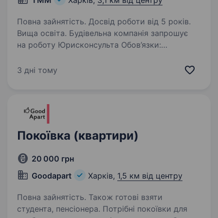
ТММ
Харків,
3,1 км від центру
Повна зайнятість. Досвід роботи від 5 років.
Вища освіта. Будівельна компанія запрошує
на роботу Юрисконсульта Обов’язки:
претензійно-позовна робота взаємодія
з контролюючими органами договірна робота
3 дні тому
аналіз судової практики підготування листів,
запитів, відповідей,…
Покоївка (квартири)
20 000 грн
Goodapart
Харків,
1,5 км від центру
Повна зайнятість. Також готові взяти
студента, пенсіонера. Потрібні покоївки для