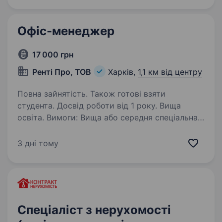
Офіс-менеджер
17 000 грн
Ренті Про, ТОВ
Харків,
1,1 км від центру
Повна зайнятість. Також готові взяти
студента. Досвід роботи від 1 року. Вища
освіта. Вимоги: Вища або середня спеціальна
освіта. Досвід роботи на аналогічній посаді
буде перевагою. Грамотна усна та письмова
3 дні тому
мова (українська обов’язково). Володіння ПК
(Word, Excel, Google-документи, електронна…
Спеціаліст з нерухомості