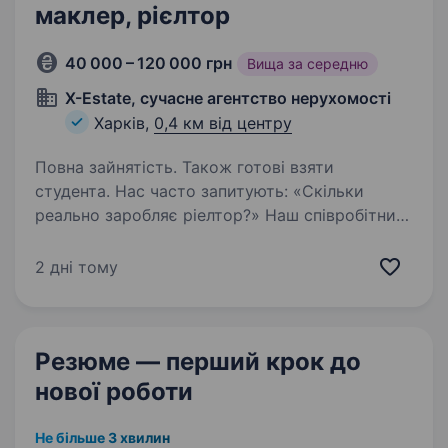
маклер, рієлтор
40 000 – 120 000 грн
Вища за середню
X-Estate, сучасне агентство нерухомості
Харків,
0,4 км від центру
Повна зайнятість. Також готові взяти
студента. Нас часто запитують: «Скільки
реально заробляє ріелтор?» Наш співробітник-
початківець заробляє з першого тижня
роботи! Ми працюємо та розвиваємося
2 дні тому
в умовах воєнного часу, середня заробітна
плата наших агентів-початківців…
Резюме — перший крок
до
нової роботи
Не більше 3 хвилин