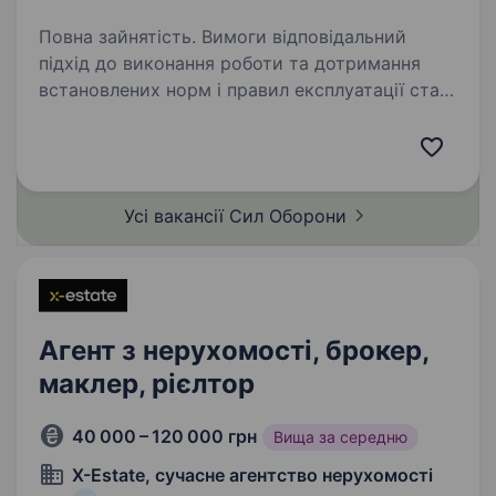
Повна зайнятість. Вимоги відповідальний
підхід до виконання роботи та дотримання
встановлених норм і правил експлуатації стан
здоров’я, який дозволяє виконувати завдання
вміння проводити діагностику та ремонт
механічних й електричних…
Усі вакансії Сил
Оборони
Агент з нерухомості, брокер,
маклер, рієлтор
40 000 – 120 000 грн
Вища за середню
X-Estate, сучасне агентство нерухомості