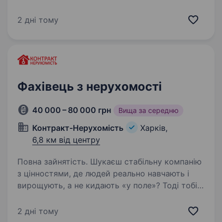
«Нечай О.В., ФОП» шукає співробітника
на посаду Помічник Ріелтора (Оператор ПК).
2 дні тому
Працювати треба через день (пн, ср, пт, або вт,
чт, суб) Основні вимоги до кандидата: знання
роботи…
Фахівець з нерухомості
40 000 – 80 000 грн
Вища за середню
Контракт-Нерухомість
Харків,
6,8 км від центру
Повна зайнятість. Шукаєш стабільну компанію
з цінностями, де людей реально навчають і
вирощують, а не кидають «у поле»? Тоді тобі
до нас. Хто ми? «Контракт Нерухомість» —
стабільна компанія, яка працює на ринку
2 дні тому
нерухомості з 2012…