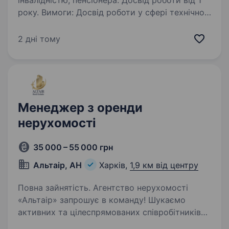
інвалідністю, пенсіонера. Досвід роботи від 1
року. Вимоги: Досвід роботи у сфері технічної
інвентаризації або БТІ. Знання нормативної
бази у сфері технічної інвентаризації буде
2 дні тому
перевагою. Впевнене володіння AutoCAD
чи ArchiCAD (або іншими програмами для…
Менеджер з оренди
нерухомості
35 000 – 55 000 грн
Альтаір, АН
Харків,
1,9 км від центру
Повна зайнятість. Агентство нерухомості
«Альтаір» запрошує в команду! Шукаємо
активних та цілеспрямованих співробітників
на напрямок оренди нерухомості. Вимоги: Вік