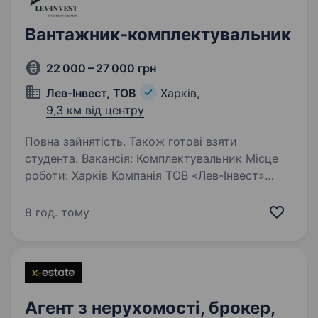
Вантажник-комплектувальник
22 000 – 27 000 грн
Лев-Інвест, ТОВ
Харків,
9,3 км від центру
Повна зайнятість. Також готові взяти
студента. Вакансія: Комплектувальник Місце
роботи: Харків Компанія ТОВ «Лев-Інвест»
шукає в команду комплектувальника. Вакансія
відкрита на складі ручного інструмента
8 год. тому
та витратних матеріалів для
електроінструмента. Обов’язки:…
Агент з нерухомості, брокер,