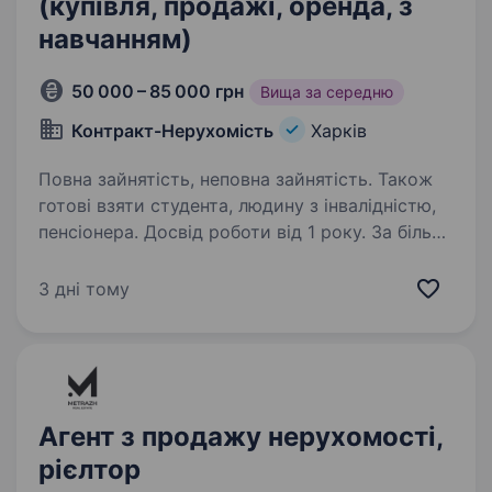
(купівля, продажі, оренда, з
навчанням)
50 000 – 85 000 грн
Вища за середню
Контракт-Нерухомість
Харків
Повна зайнятість, неповна зайнятість. Також
готові взяти студента, людину з інвалідністю,
пенсіонера. Досвід роботи від 1 року. За більш
детальною інформацією про актуальні вакансії
та роботу в компанії переходьте в наш HR-
3 дні тому
telegram bot:
https://t.me/hr_contract_estate_bot?
start=e34efcd3bf7dТвоя експертність коштує
більше. Переходь у сферу…
Агент з продажу нерухомості,
рієлтор