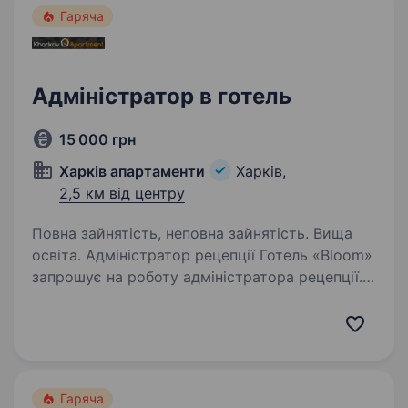
Гаряча
Адміністратор в готель
15 000 грн
Харків апартаменти
Харків,
2,5 км від центру
Повна зайнятість, неповна зайнятість. Вища
освіта. Адміністратор рецепції Готель «Вloom»
запрошує на роботу адміністратора рецепції.
Вимоги: Вища освіта; Володіння розмовною
англійською мовою на рівні Intermediate і
вище; Впевнений користувач ПК; Грамотне…
Гаряча