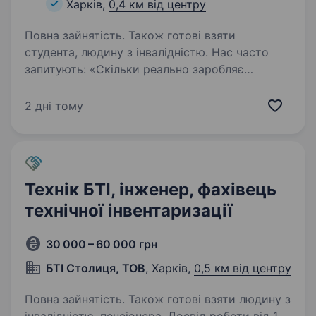
Харків,
0,4 км від центру
Повна зайнятість. Також готові взяти
студента, людину з інвалідністю. Нас часто
запитують: «Скільки реально заробляє
ріелтор?» Наш співробітник-початківець
заробляє з першого тижня роботи!
2 дні тому
Ми працюємо та розвиваємося в умовах
воєнного часу, середня заробітна плата наших
агентів-початківців…
Технік БТІ, інженер, фахівець
технічної інвентаризації
30 000 – 60 000 грн
БТІ Столиця, ТОВ
, Харків,
0,5 км від центру
Повна зайнятість. Також готові взяти людину з