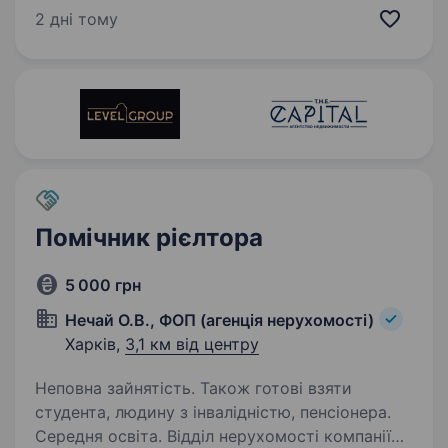
від 18 до 25 років. Комунікабельність
2 дні тому
та бажання заробляти…
Помічник рієлтора
5 000 грн
Нечай О.В., ФОП (агенція нерухомості)
Харків,
3,1 км від центру
Неповна зайнятість. Також готові взяти
студента, людину з інвалідністю, пенсіонера.
Середня освіта. Відділ нерухомості компанії