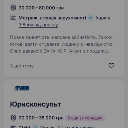
30 000 – 80 000 грн
Метраж, агенція нерухомості
Харків,
3,8 км від центру
Повна зайнятість, неповна зайнятість. Також
готові взяти студента, людину з інвалідністю.
Опис вакансії: ВАКАНСІЯ: Агент з продажу
нерухомості (з навчанням) Про нас: Агентство
нерухомості «Метраж» — це сучасна,
3 дні тому
стабільна компанія, яка надає послуги
з продажу та купівлі нерухомості.
Ми працюємо як з житловою,…
Юрисконсульт
30 000 – 35 000 грн
Вища за середню