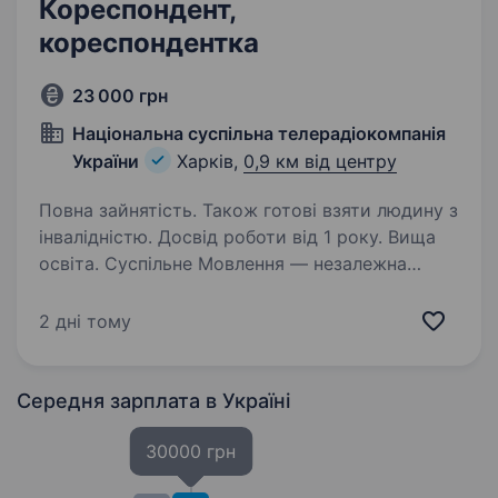
Кореспондент,
кореспондентка
23 000 грн
Національна суспільна телерадіокомпанія
України
Харків,
0,9 км від центру
Повна зайнятість. Також готові взяти людину з
інвалідністю. Досвід роботи від 1 року. Вища
освіта. Суспільне Мовлення — незалежна
медіакомпанія України, яка об'єднує
телевізійне, радійне та цифрове мовлення.
2 дні тому
Ми захищаємо свободи в Україні та надаємо
суспільству достовірну і збалансовану
інформацію. Завдяки широкій…
Середня зарплата
в Україні
30000 грн