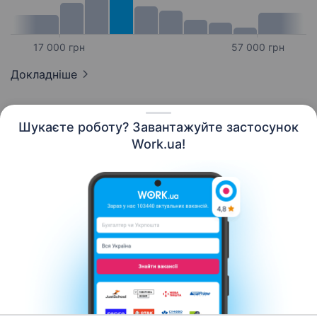
17 000 грн
57 000 грн
Докладніше
Шукаєте роботу? Завантажуйте застосунок
Work.ua!
Українська
Ресурси
Контакти
Про нас
Кар’єра
Новини Work.ua
Допомога
Умови використання