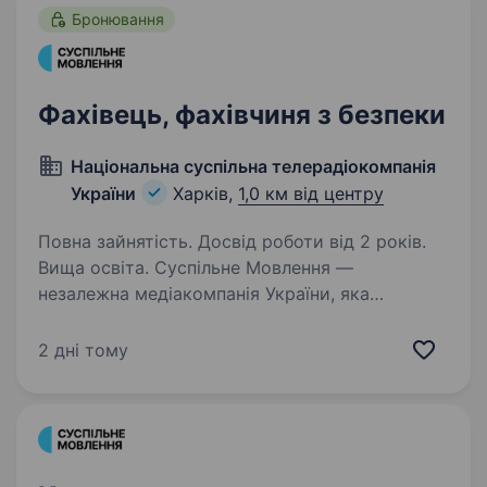
Бронювання
Фахівець, фахівчиня з безпеки
Національна суспільна телерадіокомпанія
України
Харків,
1,0 км від центру
Повна зайнятість. Досвід роботи від 2 років.
Вища освіта. Суспільне Мовлення —
незалежна медіакомпанія України, яка
об'єднує телевізійне, радійне та цифрове
мовлення. Ми захищаємо свободи в Україні
2 дні тому
та надаємо суспільству достовірну і
збалансовану інформацію. Завдяки широкій…