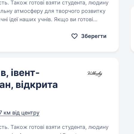
сть. Також готові взяти студента, людину
ні ідеї наших учнів. Якщо ви готові
 зірки — вам до нас! Твої Основні
Зберегти
в, івент-
н, відкрита
7 км від центру
сть. Також готові взяти студента, людину