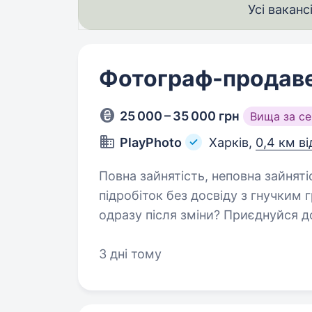
Усі ваканс
Фотограф-продаве
25 000 – 35 000 грн
Вища за с
PlayPhoto
Харків,
0,4 км ві
Повна зайнятість, неповна зайнятість.
підробіток без досвіду з гнучким
одразу після зміни? Приєднуйся д
у дитячих розважальних центрах Украї
відвідувачам…
3 дні тому