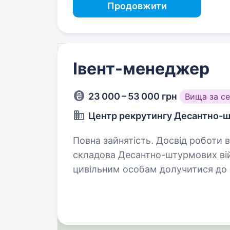
Продовжити
Івент-менеджер
23 000 – 53 000 грн
Вища за с
Центр рекрутингу Десантно-ш
Повна зайнятість. Досвід роботи від 1 року. Огляд 2 це
складова Десантно-штурмових вій
цивільним особам долучитися до 
складається з досвідчених менедж