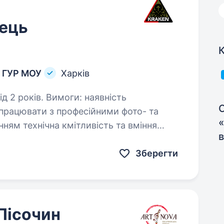
ець
К
й ГУР МОУ
Харків
моги: наявність
С
«
та вміння
в
швидко й креативно реагувати на нештатні ситуації розуміння…
Зберегти
 Пісочин