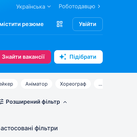
Роботодавцю
Українська
містити
резюме
Увійти
Знайти вакансії
Підібрати
ейкер
Аніматор
Хореограф
...
Розширений фільтр
астосовані фільтри