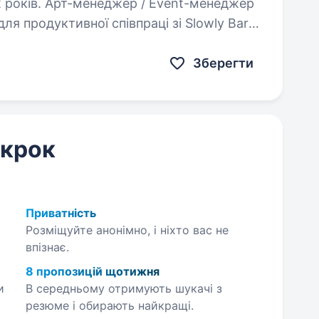
vent-менеджер
ля продуктивної співпраці зі Slowly Bar
при готелі «Куліковський» у центрі
 бар! Ми…
Зберегти
 крок
Приватність
Розміщуйте анонімно, і ніхто вас не
впізнає.
8 пропозицій щотижня
и
В середньому отримують шукачі з
резюме і обирають найкращі.