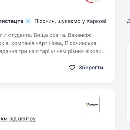
 мистецтв
Пісочин, шукаємо у Харкові
Д
удента. Вища освіта. Вакансія:
ків, компанія «Арт Нова, Пісочинська
ведення індивідуальних та групових…
Зберегти
2 км від центру