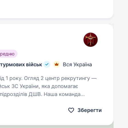
ередню
турмових військ
Вся Україна
нтр рекрутингу —
ськ ЗС України, яка допомагає
підрозділів ДШВ. Наша команда
ерів, які пройшли службу в різних…
Зберегти