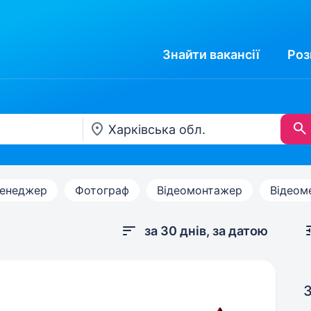
Знайти
вакансії
Роз
менеджер
Фотограф
Відеомонтажер
Відеом
за 30 днів, за датою
З