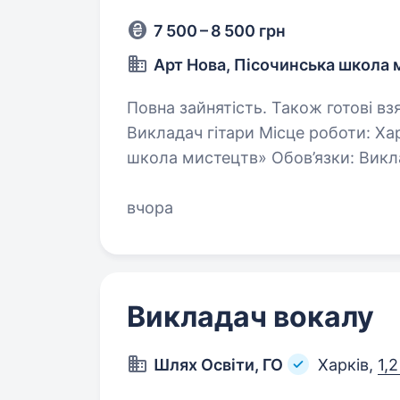
7 500 – 8 500 грн
Арт Нова, Пісочинська школа
Повна зайнятість. Також готові взяти ст
Викладач гітари Місце роботи: Хар
школа мистецтв» Обов’язки: Викладання гри на гітарі учням різних вікових
категорій Підготовка та про
вчора
Викладач вокалу
Шлях Освіти, ГО
Харків,
1,