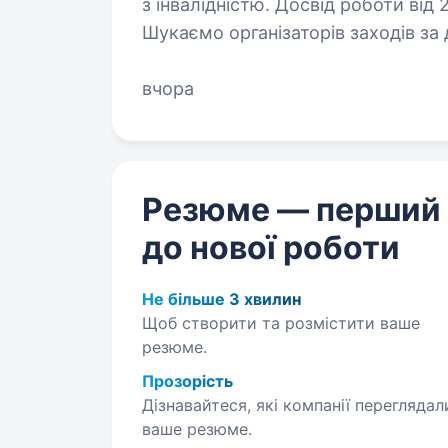
з інвалідністю. Досвід роботи від 2 років. Арт-менеджер / E
Шукаємо організаторів заходів за д
Slowly Bar — атмосферний простір 
Харкова. Літня тераса, ресторан,
вчора
Резюме — перший
до нової роботи
Не більше 3 хвилин
Щоб створити та розмістити ваше
резюме.
Прозорість
Дізнавайтеся, які компанії переглядал
ваше резюме.