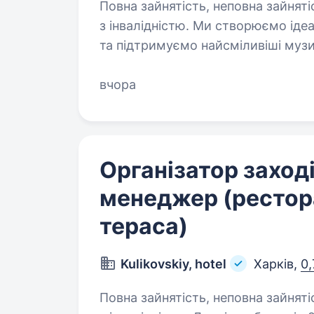
Повна зайнятість, неповна зайняті
з інвалідністю. Ми створюємо ідеальну атмосферу для творчого розвитку
та підтримуємо найсміливіші музич
не просто викладати, а запалювати
вчора
Задачі: Навчання вокалу…
Організатор заході
менеджер (рестора
тераса)
Kulikovskiy, hotel
Харків,
0,
Повна зайнятість, неповна зайняті