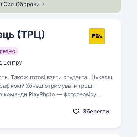
ії Сил
Оборони
ць (ТРЦ)
ередню
д центру
 Також готові взяти студента. Шукаєш
 графіком? Хочеш отримувати гроші
о команди PlayPhoto — фотосервісу
ни! Що ти будеш робити: дарувати
Зберегти