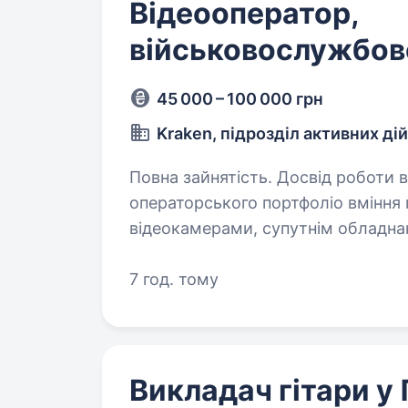
Відеооператор,
військовослужбов
45 000 – 100 000 грн
Kraken, підрозділ активних ді
Повна зайнятість. Досвід роботи від 2 років. Ви
операторського портфоліо вміння працювати з професійними фото- та
відеокамерами, супутнім обладнанням технічна кмітливість 
7 год. тому
Викладач гітари у