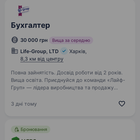
Бухгалтер
30 000 грн
Вища за середню
Life-Group, LTD
Харків,
8,3 км від центру
Повна зайнятість. Досвід роботи від 2 років.
Вища освіта. Приєднуйся до команди «Лайф-
Груп» — лідера виробництва та продажу
високоякісних товарів для домашніх
улюбленців. У зв’язку з розширенням штату,
3 дні тому
відкриваємо вакансію «Бухгалтера роздрібної
торгівлі» у фінансовому…
Бронювання