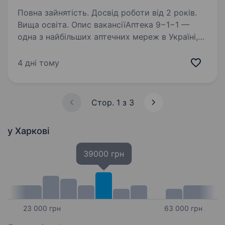
Повна зайнятість. Досвід роботи від 2 років.
Вища освіта. Опис вакансіїАптека 9−1−1 —
одна з найбільших аптечних мереж в Україні,
що об'єднує понад 1700 аптек у 490+
населених пунктах країни. Ми активно
4 дні тому
розвиваємось і запрошуємо в команду
Головного бухгалтера у відділ…
Стор. 1 з 3
у Харкові
39000 грн
23 000 грн
63 000 грн