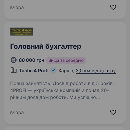
зайняла лідуючі позиції на ринку і завоювала
вчора
визнання клієнтів і постачальників. Сантехніка,
опалення, комплектуючі…
Головний бухгалтер
80 000 грн
Вища за середню
Tactic 4 Profi
Харків,
3,0 км від центру
Повна зайнятість. Досвід роботи від 5 років.
4PROFI — українська компанія з понад 20-
річним досвідом роботи. Ми успішно
розвиваємо роздрібну мережу магазинів,
оптовий напрямок, власне виробництво та e-
вчора
commerce. У зв’язку з розвитком компанії
запрошуємо до своєї…