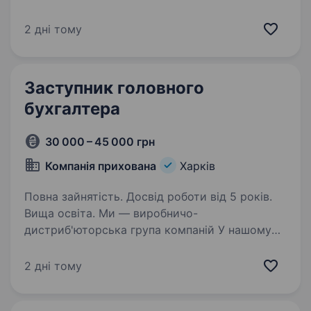
«Аграрний Холдинг Авангард» — найбільший
виробник яєць і яєчних продуктів в Україні
2 дні тому
запрошує в свою команду: Головного
бухгалтера Обов’язки:…
Заступник головного
бухгалтера
30 000 – 45 000 грн
Компанія прихована
Харків
Повна зайнятість. Досвід роботи від 5 років.
Вища освіта. Ми — виробничо-
дистриб'юторська група компаній У нашому
управлінні — понад 15 юридичних осіб
на загальній системі оподаткування.
2 дні тому
Документообіг інтенсивний — понад 200
первинних документів на день.