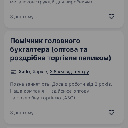
металоконструкцій для виробничих,
складських та логістичних цілей (ковші,
подовжувачі для навантажувачів і т.п.)
3 дні тому
Сьогодні наша продукція користується
попитом у європейських країнах (Франція,
Німеччина,…
Помічник головного
бухгалтера (оптова та
роздрібна торгівля паливом)
Xado
, Харків,
3,8 км від центру
Повна зайнятість. Досвід роботи від 2 років.
Наша компанія — здійснює оптову
та роздрібну торгівлю (АЗС)
нафтопродуктами. Обов’язкова вимога —
знання та практичний досвід роботи в 1С,
3 дні тому
М.Е.DOC, Електронний кабінет. Знання касової
дисципліни. Потрібна Людина…