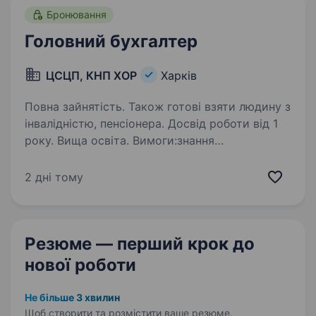
Бронювання
Головний бухгалтер
ЦСЦП, КНП ХОР
Харків
Повна зайнятість. Також готові взяти людину з
інвалідністю, пенсіонера. Досвід роботи від 1
року. Вища освіта. Вимоги:знання
бухгалтерського обліку, відповідальність та
ініціативність Умови роботи: гарні умови праці.
2 дні тому
Графік 08:00 до 16:30 понеділок — пʼятниця.
Обов’язки: потрібен головний бухгалтер
Резюме — перший крок
до
нової роботи
Не більше 3 хвилин
Щоб створити та розмістити ваше
резюме.