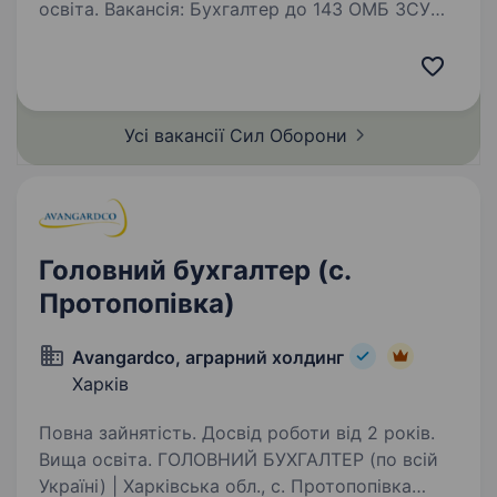
освіта. Вакансія: Бухгалтер до 143 ОМБ ЗСУ
Опис компанії: 143-тя окрема механізована
бригада є військовою одиницею оперативного
командування «ЗАХІД» Сухопутних військ
Збройних сил України. Наша мета —
Усі вакансії Сил
Оборони
посилення обороноздатності…
Головний бухгалтер (с.
Протопопівка)
Avangardco, аграрний холдинг
Харків
Повна зайнятість. Досвід роботи від 2 років.
Вища освіта. ГОЛОВНИЙ БУХГАЛТЕР (по всій
Україні) | Харківська обл., с. Протопопівка