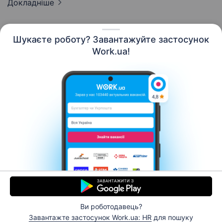
Докладніше
Шукаєте роботу? Завантажуйте застосунок
Work.ua!
Українська
Ресурси
Контакти
Про нас
Кар’єра
Новини Work.ua
Допомога
Умови використання
Роботодавцю
Ви роботодавець?
© 2006–2026 Work.ua. Сервіс пошуку роботи №1 в
Завантажте застосунок Work.ua: HR
для пошуку