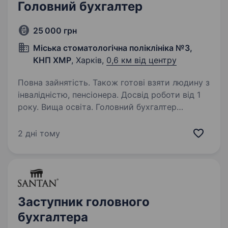
Головний бухгалтер
25 000 грн
Міська стоматологічна поліклініка №3,
КНП ХМР
, Харків,
0,6 км від центру
Повна зайнятість. Також готові взяти людину з
інвалідністю, пенсіонера. Досвід роботи від 1
року. Вища освіта. Головний бухгалтер
Стоматологічна поліклініка № 3, м. Харків, вул.
Петра Григоренка Графік роботи: понеділок-
2 дні тому
п'ятниця, вихідні — субота, неділя. У
підпорядкуванні: 2 бухгалтери. Заробітна
плата: 25 000 грн. Основні…
Заступник головного
бухгалтера