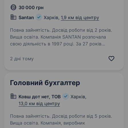
30 000 грн
Santan
Харків,
1,9 км від центру
Повна зайнятість. Досвід роботи від 2 років.
Вища освіта. Компанія SANTAN розпочала
свою діяльність в 1997 році. За 27 років
активної і злагодженої роботи, компанія
зайняла лідуючі позиції на ринку і завоювала
2 дні тому
визнання клієнтів і постачальників. Сантехніка,
опалення, комплектуючі…
Головний бухгалтер
Ковш дот нет, ТОВ
Харків,
13,0 км від центру
Повна зайнятість. Досвід роботи від 5 років.
Вища освіта. Компанія, виробник