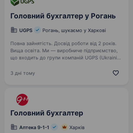
Головний бухгалтер у Рогань
UGPS
Рогань, шукаємо у Харкові
Повна зайнятість. Досвід роботи від 2 років.
Вища освіта. Ми — виробниче підприємство,
що входить до групи компаній UGPS (Ukrainian
Green Packaging Solutions). Ми запрошуємо
до співпраці головного бухгалтера —
3 дні тому
професіонала, який не лише досконало знає
бухгалтерський та податковий…
Головний бухгалтер
Аптека 9-1-1
Харків