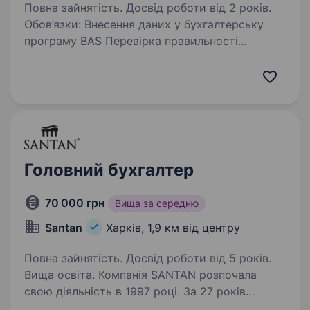
Повна зайнятість. Досвід роботи від 2 років.
Обов’язки: Внесення даних у бухгалтерську
програму BAS Перевірка правильності
оформлення первинних документів та їх
відображення в обліку Складання та подання
фінансової та податкової звітності (ДПС,
статистика)…
Головний бухгалтер
70 000 грн
Вища за середню
Santan
Харків,
1,9 км від центру
Повна зайнятість. Досвід роботи від 5 років.
Вища освіта. Компанія SANTAN розпочала
свою діяльність в 1997 році. За 27 років
активної і злагодженої роботи, компанія