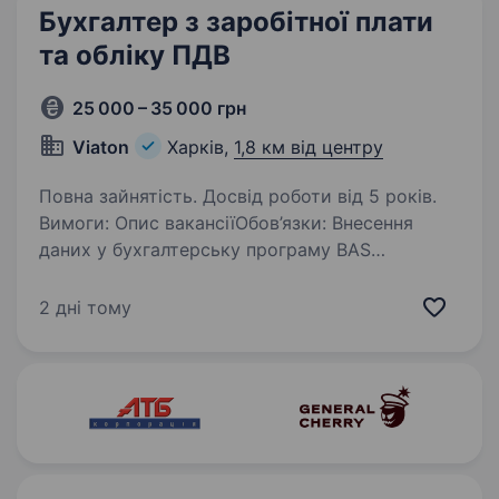
Бухгалтерський…
Бухгалтер з заробітної плати
та обліку ПДВ
25 000 – 35 000 грн
Viaton
Харків,
1,8 км від центру
Повна зайнятість. Досвід роботи від 5 років.
Вимоги: Опис вакансіїОбов’язки: Внесення
даних у бухгалтерську програму BAS
Перевірка правильності оформлення
первинних документів та їх відображення
2 дні тому
в обліку Складання та подання фінансової
та податкової…