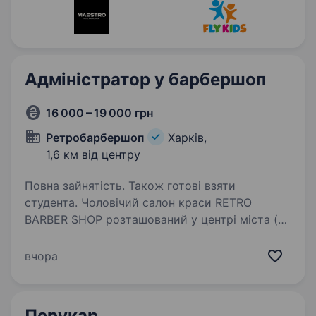
Адміністратор у барбершоп
16 000 – 19 000 грн
Ретробарбершоп
Харків,
1,6 км від центру
Повна зайнятість. Також готові взяти
студента. Чоловічий салон краси RETRO
BARBER SHOP розташований у центрі міста (м.
Університет, 50 м. від метро та м. Наукова, 50
м. від метро) запрошує у свою дружню
вчора
команду творчу людину, яка прагне
постійного професійного…
Перукар