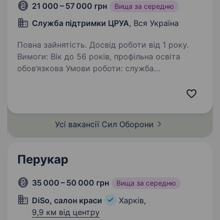
21 000 – 57 000 грн
Вища за середню
Служба підтримки ЦРУА
, Вся Україна
Повна зайнятість. Досвід роботи від 1 року.
Вимоги: Вік до 56 років, профільна освіта
обов’язкова Умови роботи: служба
за контрактом або офіційна мобілізація;
навчання як в Україні так і за кордоном;
забезпечення формою і засобами
індивідуального…
Усі вакансії Сил
Оборони
Перукар
35 000 – 50 000 грн
Вища за середню
DiSo, салон краси
Харків,
9,9 км від центру