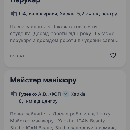
LiA, салон краси
, Харків,
5,2 км від центру
Повна зайнятість. Також готові взяти
студента. Досвід роботи від 1 року. Шукаємо
перукаря з досвідом роботи в чудовий салон
краси з адміністратором. Позмінний графік
2/2 або за домовленістю, салон працює з 9−19
вчора
годину. Зп відсоток Клієнтів багато, діюча
та робоча сторінка в…
Майстер манікюру
Гузенко А.В., ФОП
Харків,
8,1 км від центру
Повна зайнятість. Досвід роботи від 1 року.
Майстер манікюру | Харків | ICAN Beauty
Studio ICAN Beauty Studio запрошує в команду