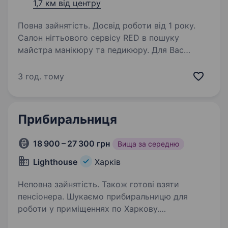
1,7 км від центру
Повна зайнятість. Досвід роботи від 1 року.
Салон нігтьового сервісу RED в пошуку
майстра манікюру та педикюру. Для Вас
Комфортне робоче місце повністю
укомплектоване всім необхідним для роботи.
3 год. тому
Техніка та матеріали сертифіковані
та безпечні. Салон обладнаний…
Прибиральниця
18 900 – 27 300 грн
Вища за середню
Lighthouse
Харків
Неповна зайнятість. Також готові взяти
пенсіонера. Шукаємо прибиральницю для
роботи у приміщеннях по Харкову.
Розширюємо команду та запрошуємо