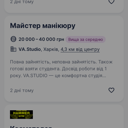
наш пріоритет. У нашій студії краси Beauty
2 дні тому
Control ми створюємо атмосферу комфорту і
відновлення…
Майстер манікюру
20 000 – 40 000 грн
Вища за середню
VA.Studio
, Харків,
4,3 км від центру
Повна зайнятість, неповна зайнятість. Також
готові взяти студента. Досвід роботи від 1
року. VA.STUDIO — це комфортна студія
краси, яка дбає не лише про гостей, а й про
всіх співробітників! Адже для нас дуже
2 дні тому
важлива атмосфера, у якій ми створюємо
красу. Наша клієнтська база активно росте,
тому ми шукаємо…