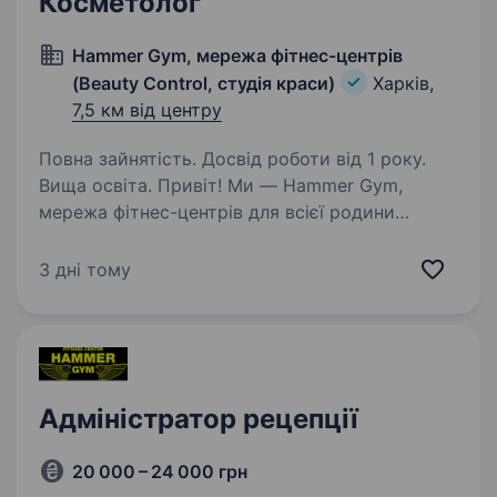
Косметолог
Hammer Gym, мережа фітнес-центрів
(Beauty Control, студія краси)
Харків,
7,5 км від центру
Повна зайнятість. Досвід роботи від 1 року.
Вища освіта. Привіт! Ми — Hammer Gym,
мережа фітнес-центрів для всієї родини
у Харкові, де турбота про здоров’я і красу
йдуть пліч-о-пліч. У нашій студії краси Beauty
3 дні тому
Control ми створюємо атмосферу, де кожен
клієнт може відчути…
Адміністратор рецепції
20 000 – 24 000 грн