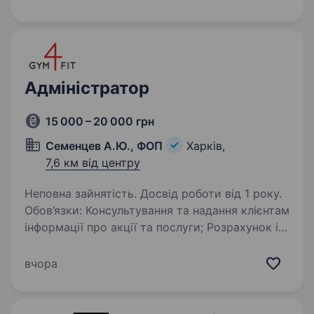
цій посаді: Вітатимеш відвідувачів
та створюватимеш дружню атмосферу,…
Адміністратор
15 000 – 20 000 грн
Семенцев А.Ю., ФОП
Харків,
7,6 км від центру
Неповна зайнятість. Досвід роботи від 1 року.
Обов’язки: Консультування та надання клієнтам
інформації про акції та послуги; Розрахунок із
клієнтами; Продаж абонементів до зали,
на групові заняття; Продаж товарів бару;
вчора
Ведення соцмереж; Облік та замовлення…