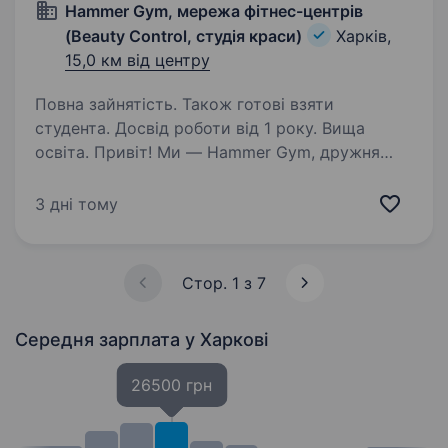
Hammer Gym, мережа фітнес-центрів
(Beauty Control, студія краси)
Харків,
15,0 км від центру
Повна зайнятість. Також готові взяти
студента. Досвід роботи від 1 року. Вища
освіта. Привіт! Ми — Hammer Gym, дружня
мережа фітнес-центрів у Харкові, де турбота
про здоров’я та красу наших клієнтів — понад
3 дні тому
усе. У нас є все, щоб кожен член родини
відчував себе комфортно: сучасні тренажери,
групові…
Стор. 1 з 7
Середня зарплата
у Харкові
26500 грн