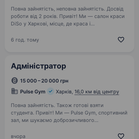
Повна зайнятість, неповна зайнятість. Досвід
роботи від 2 років. Привіт! Ми — салон краси
DiSo у Харкові, місце, де краса і
професіоналізм поєднуються з турботою про
кожного клієнта. Якщо ти перукар, який цінує
6 год. тому
якість роботи, любить створювати стильні
образи та працювати у дружньому…
Адміністратор
15 000 – 20 000 грн
Pulse Gym
Харків,
16,0 км від центру
Повна зайнятість. Також готові взяти
студента. Привіт! Ми — Pulse Gym, спортивний
зал, ми шукаємо доброзичливого
адміністратора, який стане важливою
частиною нашої команди. Що робитимеш на
вчора