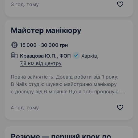
відповідальну людину, яка хоче стабільний
3 год. тому
та передбачуваний дохід. Оплата:від 13 200
грн (без вміння прибирати) до 27 300…
Майстер манікюру
15 000 – 30 000 грн
Кравцова Ю.П., ФОП
Харків,
7,8 км від центру
Повна зайнятість. Досвід роботи від 1 року.
В Nails студію шукаю майстриню манікюру
с досвіду від 6 місяців! Що я тобі пропоную:
Гнучкий графік роботи 40% від каси Вихід під
клієнта Матеріали, інструменти все надає
4 год. тому
студія Комфортне робоче місце…
Резюме — перший крок
до