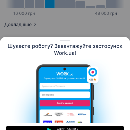
16 000 грн
48 000 грн
Докладніше
Шукаєте роботу? Завантажуйте застосунок
Work.ua!
Українська
Ресурси
Контакти
Про нас
Кар’єра
Новини Work.ua
Допомога
Умови використання