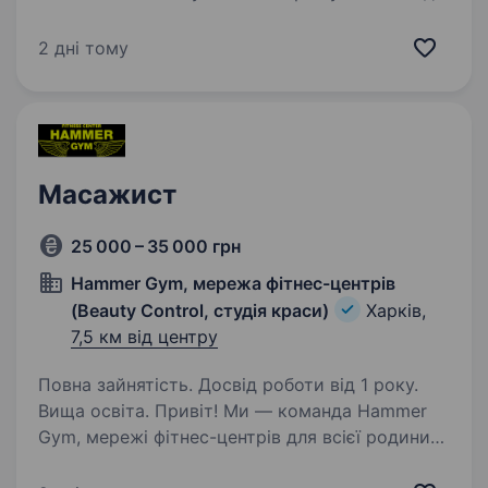
майстра манікюру! Якщо ти любиш свою
професію, відповідально ставишся до роботи
2 дні тому
та хочеш працювати в комфортних умовах —
будемо…
Масажист
25 000 – 35 000 грн
Hammer Gym, мережа фітнес-центрів
(Beauty Control, студія краси)
Харків,
7,5 км від центру
Повна зайнятість. Досвід роботи від 1 року.
Вища освіта. Привіт! Ми — команда Hammer
Gym, мережі фітнес-центрів для всієї родини
в Харкові, де турбота про здоров’я і красу —