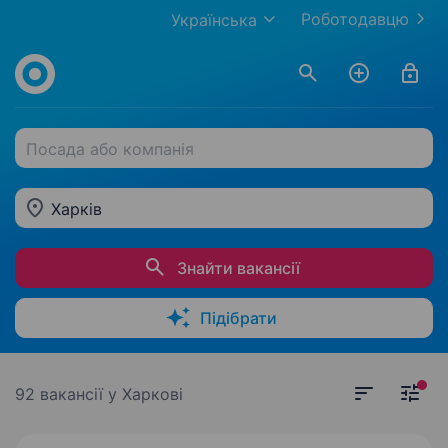
Роботодавцю
Українська
Посада або компанія
Харків
Знайти вакансії
Підібрати
92 вакансії
у Харкові