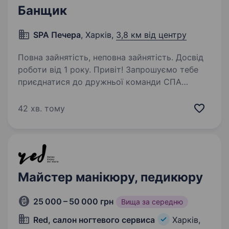
Банщик
SPA Печера
, Харків,
3,8 км від центру
Повна зайнятість, неповна зайнятість. Досвід
роботи від 1 року. Привіт! Запрошуємо тебе
приєднатися до дружньої команди СПА
Центру «Печера» — місця, де кожен відвідувач
отримує справжнє задоволення від відпочинку
42 хв. тому
та оздоровлення. Якщо ти любиш працювати
з людьми, володієш навичками…
Майстер манікюру, педикюру
25 000 – 50 000 грн
Вища за середню
Red, салон ногтевого сервиса
Харків,