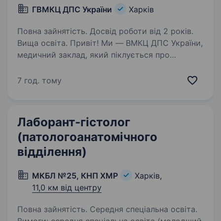
ГВМКЦ ДПС України
Харків
Повна зайнятість. Досвід роботи від 2 років.
Вища освіта. Привіт! Ми — ВМКЦ ДПС України,
медичний заклад, який піклується про
здоров’я військовослужбовців та їхніх сімей,
а також амбулаторних пацієнтів у Харкові.
7 год. тому
Наша місія — забезпечувати якісне лікування і
підтримку…
Лаборант-гістолог
(патологоанатомічного
відділення)
МКБЛ №25, КНП ХМР
Харків,
11,0 км від центру
Повна зайнятість. Середня спеціальна освіта.