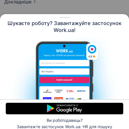
Докладніше
Шукаєте роботу? Завантажуйте застосунок
Work.ua!
Українська
Ресурси
Контакти
Про нас
Кар’єра
Новини Work.ua
Допомога
Умови використання
Роботодавцю
Ви роботодавець?
© 2006–2026 Work.ua. Сервіс пошуку роботи №1 в
Завантажте застосунок Work.ua: HR
для пошуку