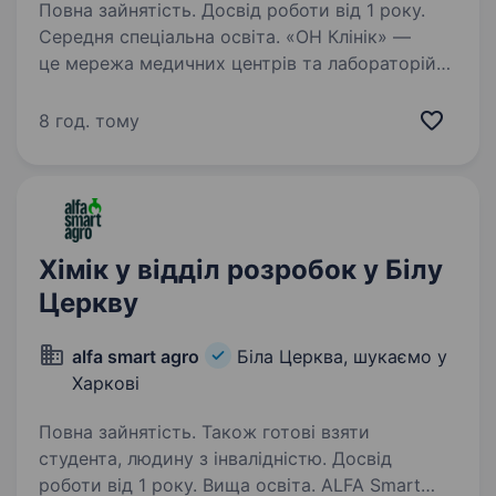
Повна зайнятість. Досвід роботи від 1 року.
Середня спеціальна освіта. «ОН Клінік» —
це мережа медичних центрів та лабораторій
по Україні. Наша місія — зробити інноваційну
медицину доступною. Завдяки міжнарод ному
8 год. тому
статусу мережі «ОН Клінік» наші медичні
центри мають доступ до передових…
Хімік у відділ розробок у Білу
Церкву
alfa smart agro
Біла Церква, шукаємо у
Харкові
Повна зайнятість. Також готові взяти
студента, людину з інвалідністю. Досвід
роботи від 1 року. Вища освіта. ALFA Smart