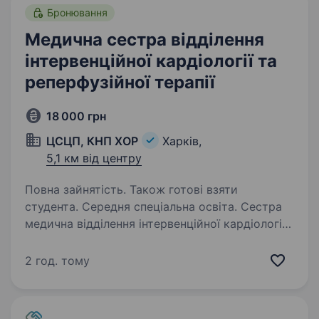
Бронювання
Медична сестра відділення
інтервенційної кардіології та
реперфузійної терапії
18 000 грн
ЦСЦП, КНП ХОР
Харків,
5,1 км від центру
Повна зайнятість. Також готові взяти
студента. Середня спеціальна освіта. Сестра
медична відділення інтервенційної кардіології
та реперфузійної терапіїКомпанія: КНП ХОР
«Центр серцево-судинних
2 год. тому
та цереброваскулярних патологій» (ЦСЦП)
Місто: Харків Зайнятість:Повна зайнятість
Графік роботи:…