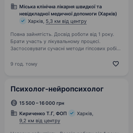
Міська клінічна лікарня швидкої та
невідкладної медичної допомоги (Харків)
Харків,
5,3 км від центру
Повна зайнятість. Досвід роботи від 1 року.
Брати участь у лікувальному процесі.
Застосовувати сучасні методи гіпсових робіт
при травмах, після операцій на кінцівках і
хребті, а також при ортопедичних
9 год. тому
захворюваннях. Готувати гіпс для накладання
різних…
Психолог-нейропсихолог
15 500 – 16 000 грн
Кириченко Т.Г, ФОП
Харків,
9,2 км від центру