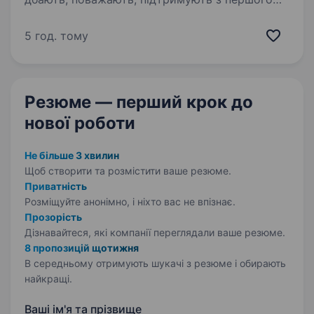
дня? Тоді запрошуємо до команди аптечної
мережі «Аптека 9−1−1»! Ми — українська
5 год. тому
компанія, яка 29 років працює
на фармацевтичному…
Резюме — перший крок
до
нової роботи
Не більше 3 хвилин
Щоб створити та розмістити ваше
резюме.
Приватність
Розміщуйте анонімно, і ніхто вас не впізнає.
Прозорість
Дізнавайтеся, які компанії переглядали ваше резюме.
8 пропозицій щотижня
В середньому отримують шукачі з резюме і обирають
найкращі.
Ваші ім'я та прізвище