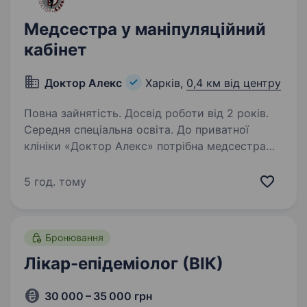
Медсестра у маніпуляційний
кабінет
Доктор Алекс
Харків,
0,4 км від центру
Повна зайнятість. Досвід роботи від 2 років.
Середня спеціальна освіта. До приватної
клініки «Доктор Алекс» потрібна медсестра
Вимоги: середня МЕДИЧНА освіта, досвід
роботи в медицині не менше 2 років,
5 год. тому
користувач ПК, відповідальність
та комунікабельність, чітке дотримання
санітарно-епідеміологічного…
Бронювання
Лікар-епідеміолог (ВІК)
30 000 – 35 000 грн