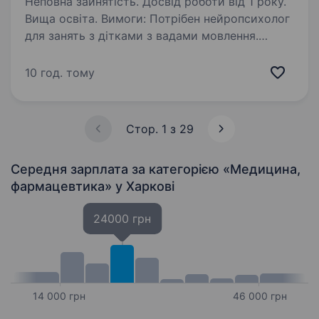
Неповна зайнятість. Досвід роботи від 1 року.
Вища освіта. Вимоги: Потрібен нейропсихолог
для занять з дітками з вадами мовлення.
Умови роботи: Графік роботи: за домовленістю
Місце роботи: проспект Ювілейний, буд. 67 б
10 год. тому
Обов’язки: Вища освіта за фахом
(«Психологія»,…
Стор. 1 з 29
Середня зарплата за категорією «Медицина,
фармацевтика»
у Харкові
24000 грн
14 000 грн
46 000 грн