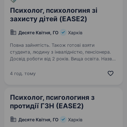
Психолог, психологиня зі
захисту дітей (EASE2)
Десяте Квітня, ГО
Харків
Повна зайнятість. Також готові взяти
студента, людину з інвалідністю, пенсіонера.
Досвід роботи від 2 років. Вища освіта. Назва
посади: Психолог (иня) зі захисту дітей
(EASE2) Локація: м. Харків Зайнятість: повна
4 год. тому
Назва проєкту: ГО «Десяте квітня» реалізує
гуманітарний проєкт «Emergency Assistance
and Support to Evacuation 2.0» («Екстрена…
Психолог, псигологиня з
протидії ГЗН (EASE2)
Десяте Квітня, ГО
Харків