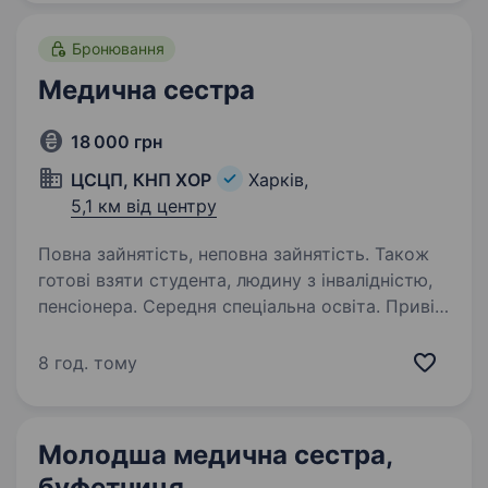
Бронювання
Медична сестра
18 000 грн
ЦСЦП, КНП ХОР
Харків,
5,1 км від центру
Повна зайнятість, неповна зайнятість. Також
готові взяти студента, людину з інвалідністю,
пенсіонера. Середня спеціальна освіта. Привіт!
Ми — ЦСЦП, КНП ХОР, медична установа, яка
щодня піклується про здоров’я та добробут
8 год. тому
мешканців Харкова. Якщо ти хочеш
працювати у дружньому колективі,
отримувати цінний досвід та розвиватися
Молодша медична сестра,
у сфері охорони…
буфетниця