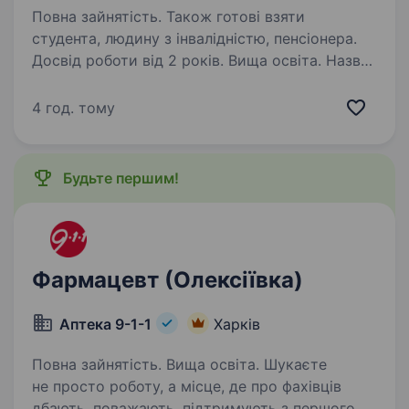
Повна зайнятість. Також готові взяти
студента, людину з інвалідністю, пенсіонера.
Досвід роботи від 2 років. Вища освіта. Назва
посади: Психолог (иня) зі протидії ГЗН
(EASE2) Локація: м. Харків Зайнятість: повна
4 год. тому
Назва проєкту: ГО «Десяте квітня» реалізує
гуманітарний проєкт «Emergency Assistance
and Support to Evacuation 2.0» («Екстрена…
Будьте першим!
Фармацевт (Олексіївка)
Аптека 9-1-1
Харків
Повна зайнятість. Вища освіта. Шукаєте
не просто роботу, а місце, де про фахівців
дбають, поважають, підтримують з першого