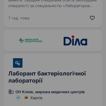
Вимоги: середня спеціальна освіта (молодший
спеціаліст) за спеціальністю «Лабораторна
діагностика» наявність актуального
військово-облікового документу бажання
7 год. тому
вчитися та вдосконалювати навички (досвід
роботи…
Лаборант бактеріологічної
лабораторії
ОН Клінік, мережа медичних центрів
Харків