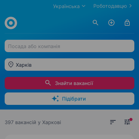
Роботодавцю
Українська
Посада або компанія
Харків
Знайти вакансії
Підібрати
397 вакансій
у Харкові