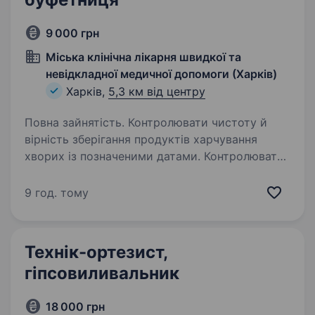
9 000 грн
Міська клінічна лікарня швидкої та
невідкладної медичної допомоги (Харків)
Харків,
5,3 км від центру
Повна зайнятість. Контролювати чистоту й
вірність зберігання продуктів харчування
хворих із позначеними датами. Контролювати
температурний режим в холодильниках для
зберігання продуктів хворих. Отримувати
9 год. тому
у сестри-господині і забезпечувати…
Технік-ортезист,
гіпсовиливальник
18 000 грн