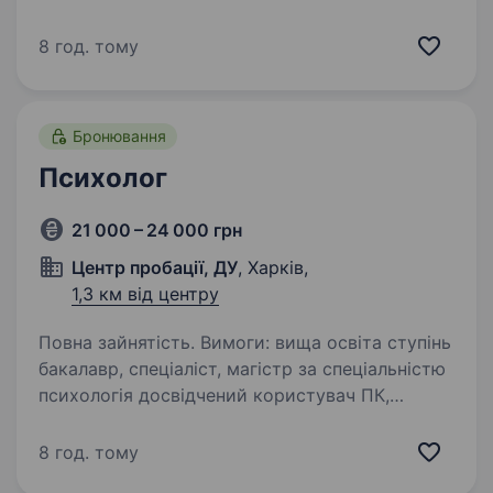
Agro — провідний український виробник
хімічних засобів захисту рослин, котрий
8 год. тому
успішно працює на ринку України понад 20
років. Ми запрошуємо до своєї команди хіміка
у відділ розробок R&D. Основні вимоги:…
Бронювання
Психолог
21 000 – 24 000 грн
Центр пробації, ДУ
, Харків,
1,3 км від центру
Повна зайнятість. Вимоги: вища освіта ступінь
бакалавр, спеціаліст, магістр за спеціальністю
психологія досвідчений користувач ПК,
впевнений користувач Word, Exel, оргтехніка
знання стандартів ведення ділового
8 год. тому
листування …