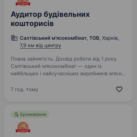
Аудитор будівельних
кошторисів
Салтівський м'ясокомбінат, ТОВ
, Харків,
7,9 км від центру
Повна зайнятість. Досвід роботи від 1 року.
Салтівський м’ясокомбінат — один із
найбільших і найсучасніших виробників м’ясної
продукції в Україні. Ми — беззаперечний лідер
ринку, який постійно впроваджує інновації
7 год. тому
та розвиває інфраструктурні проєкти.
У зв’язку…
Бронювання