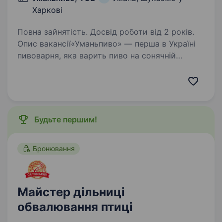
Харкові
Повна зайнятість. Досвід роботи від 2 років.
Опис вакансії«Уманьпиво» — перша в Україні
пивоварня, яка варить пиво на сонячній
енергії! Ми створюємо повністю натуральний
продукт, поєднуючи 140-річні традиції
з новітніми екологічними технологіями. Наш
бренд…
Будьте першим!
Бронювання
Майстер дільниці
обвалювання птиці