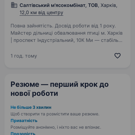
Салтівський м'ясокомбінат, ТОВ
, Харків,
12,0 км від центру
Повна зайнятість. Досвід роботи від 1 року.
Майстер дільниці обвалювання птиці м. Харків
| проспект Індустріальний, 10К Ми — стабільне
виробниче підприємство харчової
промисловості, яке активно розвивається
1 год. тому
та впроваджує сучасні стандарти організації
виробництва…
Резюме — перший крок
до
нової роботи
Не більше 3 хвилин
Щоб створити та розмістити ваше
резюме.
Приватність
Розміщуйте анонімно, і ніхто вас не впізнає.
Прозорість