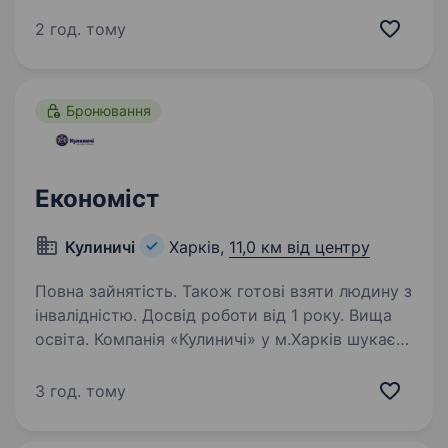
Салтівський м’ясокомбінат запрошує до своєї
команди Менеджера із постачання. Якщо
2 год. тому
ви маєте досвід роботи із закупівлею
будівельних…
Бронювання
Економіст
Кулиничі
Харків,
11,0 км від центру
Повна зайнятість. Також готові взяти людину з
інвалідністю. Досвід роботи від 1 року. Вища
освіта. Компанія «Кулиничі» у м.Харків шукає
в свою команду відповідального економіста.
Локація: м. Харків, Немишлянський р-н, с.
3 год. тому
Кулиничі, вул. Грищенко б.17 (від ст. м. Ак.
Барабашово 20 хв. на транспорті). Обов’язки:…