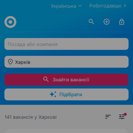
Роботодавцю
Українська
Посада або компанія
Харків
Знайти вакансії
Підібрати
141 вакансія
у Харкові