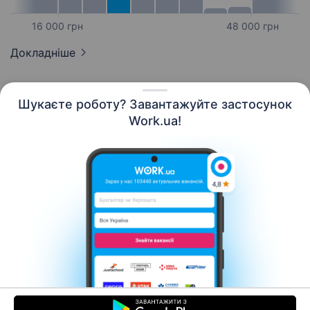
16 000 грн
48 000 грн
Докладніше
Шукаєте роботу? Завантажуйте застосунок
Work.ua!
Українська
Ресурси
Контакти
Про нас
Кар’єра
Новини Work.ua
Допомога
Умови використання