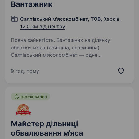
Вантажник
Салтівський м'ясокомбінат, ТОВ
, Харків,
12,0 км від центру
Повна зайнятість. Вантажник на ділянку
обвалки м’яса (свинина, яловичина)
Салтівський м’ясокомбінат — одне
з найбільших і найсучасніших м’ясопереробних
підприємств України. Ми активно
9 год. тому
розвиваємось і запрошуємо у команду
вантажника…
Бронювання
Майстер дільниці
обвалювання м’яса