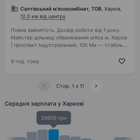
Салтівський м'ясокомбінат, ТОВ
, Харків,
12,0 км від центру
Повна зайнятість. Досвід роботи від 1 року.
Майстер дільниці обвалювання м’яса м. Харків
| проспект Індустріальний, 10К Ми — стабільне
виробниче підприємство харчової
промисловості, яке активно розвивається
9 год. тому
та впроваджує сучасні стандарти організації
виробництва…
Стор. 1 з 11
Середня зарплата
у Харкові
26600 грн