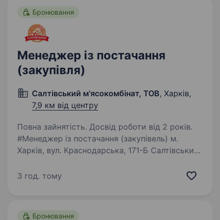
Бронювання
Менеджер із постачання
(закупівля)
Салтівський м'ясокомбінат, ТОВ
, Харків,
7,9 км від центру
Повна зайнятість. Досвід роботи від 2 років.
#Менеджер із постачання (закупівель) м.
Харків, вул. Краснодарська, 171-Б Салтівський
м’ясокомбінат — сучасне виробниче
підприємство, яке стабільно розвивається
3 год. тому
та запрошує до своєї команди Менеджера із
постачання…
Бронювання