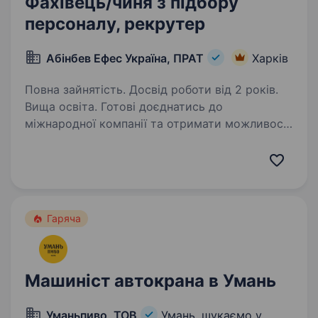
Фахівець/чиня з підбору
персоналу, рекрутер
Абінбев Ефес Україна, ПРАТ
Харків
Повна зайнятість. Досвід роботи від 2 років.
Вища освіта. Готові доєднатись до
міжнародної компанії та отримати можливості
обміну досвідом із закордонними колегами?
Ви отримаєте наставництво від працівників
компанії, навчитеся бути гнучким
та адаптуватися до нових умов,…
Гаряча
Машиніст автокрана в Умань
Уманьпиво, ТОВ
Умань, шукаємо у