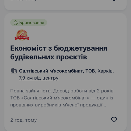
компанії; Дотримання санітарних норм
та правил безпеки праці. Вимоги:…
Бронювання
Економіст з бюджетування
будівельних проєктів
Салтівський м'ясокомбінат, ТОВ
, Харків,
7,9 км від центру
Повна зайнятість. Досвід роботи від 2 років.
ТОВ «Салтівський м’ясокомбінат» — один із
провідних виробників м’ясної продукції
в Україні, який понад 25 років успішно працює
на ринку. Ми постійно розвиваємося,
2 год. тому
реалізуємо нові проєкти та інвестуємо