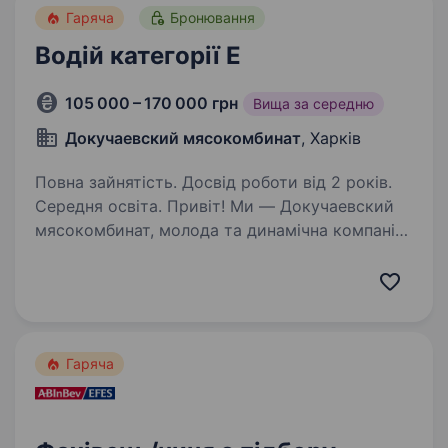
Гаряча
Бронювання
Водій категорії Е
105 000 – 170 000 грн
Вища за середню
Докучаевский мясокомбинат
, Харків
Повна зайнятість. Досвід роботи від 2 років.
Середня освіта. Привіт! Ми — Докучаевский
мясокомбинат, молода та динамічна компанія,
яка спеціалізується на забої та переробці
м’яса. Наша команда росте, і ми шукаємо
надійного водія категорії Е, який допоможе
нам якісно та безпечно…
Гаряча