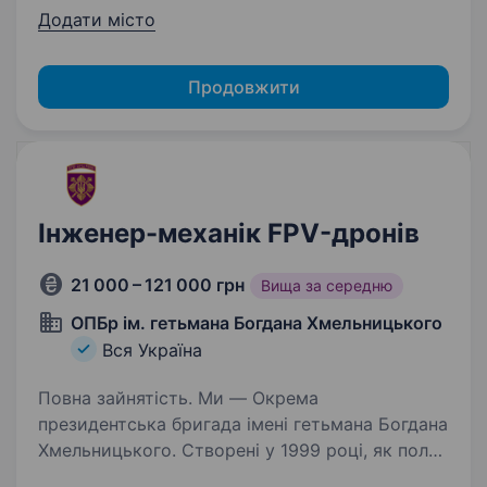
Додати місто
Продовжити
Інженер-механік FPV-дронів
21 000 – 121 000 грн
Вища за середню
ОПБр ім. гетьмана Богдана Хмельницького
Вся Україна
Повна зайнятість. Ми — Окрема
президентська бригада імені гетьмана Богдана
Хмельницького. Створені у 1999 році, як полк,
основним завданням якого була зустріч