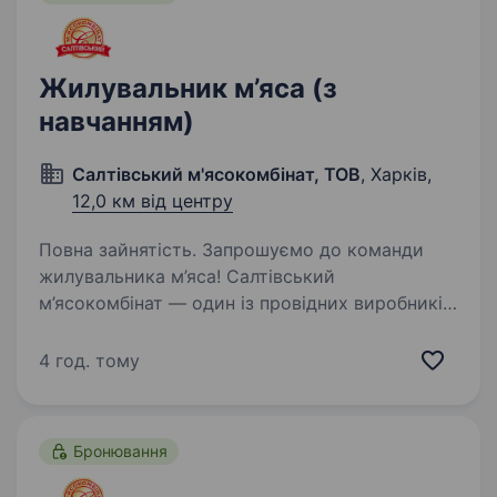
Жилувальник м’яса (з
навчанням)
Салтівський м'ясокомбінат, ТОВ
, Харків,
12,0 км від центру
Повна зайнятість. Запрошуємо до команди
жилувальника м’яса! Салтівський
м’ясокомбінат — один із провідних виробників
ковбасних виробів та м’ясних делікатесів
в Україні. Ми постійно розвиваємося,
4 год. тому
модернізуємо виробництво та створюємо…
Бронювання