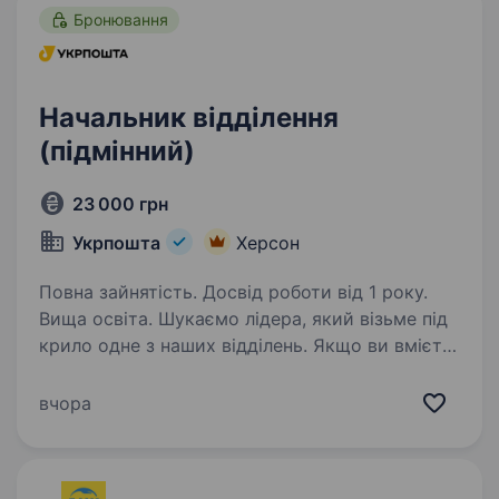
Бронювання
Начальник відділення
(підмінний)
23 000 грн
Укрпошта
Херсон
Повна зайнятість. Досвід роботи від 1 року.
Вища освіта. Шукаємо лідера, який візьме під
крило одне з наших відділень. Якщо ви вмієте
драйвити команду та професійно працювати
з клієнтами — ми чекаємо саме на вас. Ваша
вчора
роль у команді: Керувати роботою відділення
та виконувати…