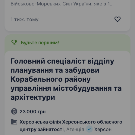
Військово-Морських Сил України, яке з 1
лютого 2025 року офіційно стало частиною
30-го корпусу морської піхоти, 28 лютого
1 тиж. тому
2026 отримало нову офіційну назву…
Будьте першим!
Головний спеціаліст відділу
планування та забудови
Корабельного району
управління містобудування та
архітектури
23 000 грн
Херсонська філія Херсонського обласного
центру зайнятості
, Агенція
Херсон