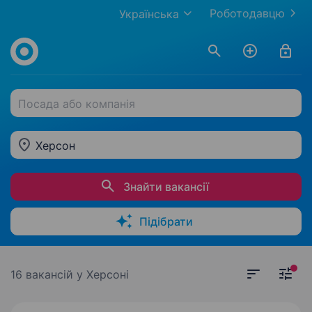
Роботодавцю
Українська
Посада або компанія
Херсон
Знайти вакансії
Підібрати
16 вакансій
у Херсоні