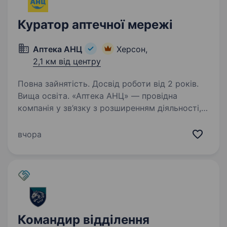
Куратор аптечної мережі
Аптека АНЦ
Херсон,
2,1 км від центру
Повна зайнятість. Досвід роботи від 2 років.
Вища освіта. «Аптека АНЦ» — провідна
компанія у зв’язку з розширенням діяльності,
шукає Куратора аптек м. Херсон. Якщо
ви маєте аналогічний досвід роботи
вчора
та бажаєте долучитися до успішної компанії,
ми раді вам запропонувати…
Командир відділення