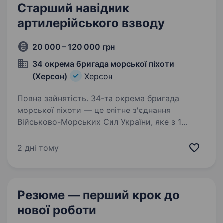
Старший навідник
артилерійського взводу
20 000 – 120 000 грн
34 окрема бригада морської піхоти
(Херсон)
Херсон
Повна зайнятість. 34-та окрема бригада
морської піхоти — це елітне з'єднання
Військово-Морських Сил України, яке з 1
лютого 2025 року офіційно стало частиною
30-го корпусу морської піхоти, 28 лютого
2 дні тому
2026 отримало нову офіційну назву…
Резюме — перший крок
до
нової роботи