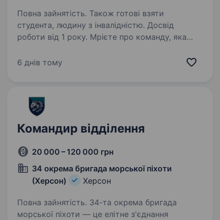
Повна зайнятість. Також готові взяти
студента, людину з інвалідністю. Досвід
роботи від 1 року. Мрієте про команду, яка
надихає, та про власний розвиток? У «Сільпо»
керуючий — це не просто керівник,
6 днів тому
а справжній лідер. Що потрібно робити
Координувати команду, надихати та
підтримувати її Працювати з показниками…
Командир відділення
20 000 – 120 000 грн
34 окрема бригада морської піхоти
(Херсон)
Херсон
Повна зайнятість. 34-та окрема бригада
морської піхоти — це елітне з'єднання