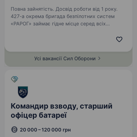
Повна зайнятість. Досвід роботи від 1 року.
427-а окрема бригада безпілотних систем
«РАРОГ» займає гідне місце серед всіх
«літаючих» підрозділів Збройних Сил України
за кількістю знищеної ворожої техніки
та живої сили противника. Бригада
розвивається та створює…
Усі вакансії Сил
Оборони
Командир взводу, старший
офіцер батареї
20 000 – 120 000 грн