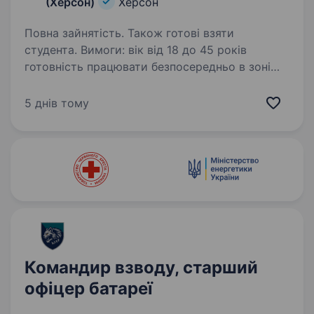
(Херсон)
Херсон
Повна зайнятість. Також готові взяти
студента. Вимоги: вік від 18 до 45 років
готовність працювати безпосередньо в зоні
активних бойових дій висока мотивація
та стресостійкість хороша фізична підготовка
5 днів тому
та моральна стійкість придатність до
військової…
Командир взводу, старший
офіцер батареї