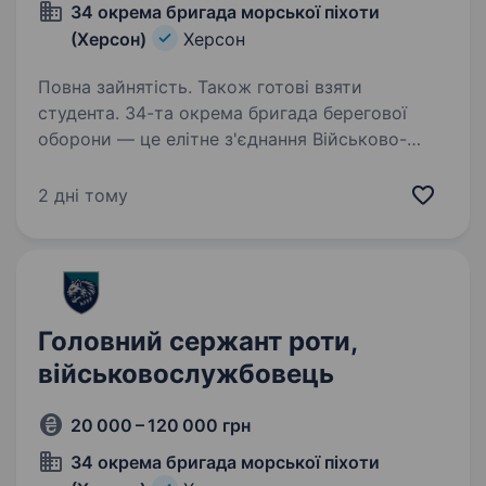
34 окрема бригада морської піхоти
(Херсон)
Херсон
Повна зайнятість. Також готові взяти
студента. 34-та окрема бригада берегової
оборони — це елітне з'єднання Військово-
Морських Сил України, яке з 1 лютого 2025
року офіційно стало частиною 30-го корпусу
2 дні тому
морської піхоти. Раніше відома як 124 ОБрТрО,
вона пройшла…
Головний сержант роти,
військовослужбовець
20 000 – 120 000 грн
34 окрема бригада морської піхоти