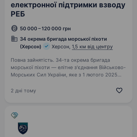
електронної підтримки взводу
РЕБ
50 000 – 120 000 грн
34 окрема бригада морської піхоти
(Херсон)
Херсон,
1,5 км від центру
Повна зайнятість. 34-та окрема бригада
морської піхоти — елітне з'єднання Військово-
Морських Сил України, яке з 1 лютого 2025
року офіційно стало частиною 30-го корпусу
морської піхоти. Раніше відома як 124 ОБрТрО,
2 дні тому
вона пройшла героїчний…