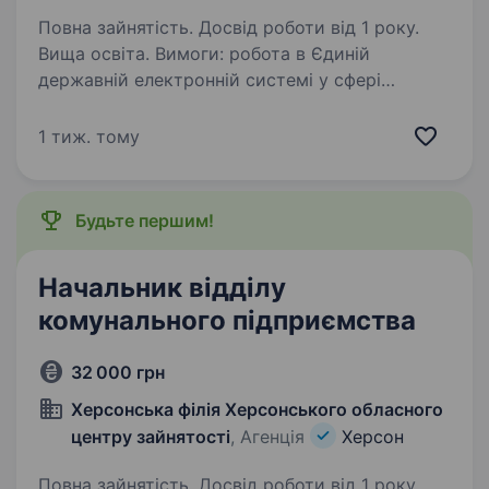
Повна зайнятість. Досвід роботи від 1 року.
Вища освіта. Вимоги: робота в Єдиній
державній електронній системі у сфері
будівництва. Впорядковані військово-облікові
документи. Умови роботи: 5-денний робочий
1 тиж. тому
тиждень Обов’язки: уточнення меж та площі
територій для розроблення…
Будьте першим!
Начальник відділу
комунального підприємства
32 000 грн
Херсонська філія Херсонського обласного
центру зайнятості
, Агенція
Херсон
Повна зайнятість. Досвід роботи від 1 року.