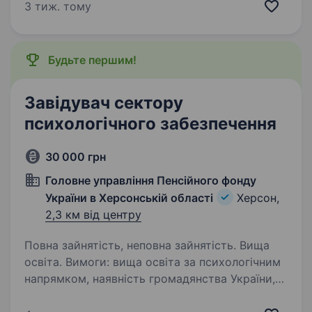
проєкту у Херсонській області ми в пошуку
3 тиж. тому
Польового координатора (адміністратора).
Що треба…
Будьте першим!
Завідувач сектору
психологічного забезпечення
30 000 грн
Головне управління Пенсійного фонду
України в Херсонській області
Херсон,
2,3 км від центру
Повна зайнятість, неповна зайнятість. Вища
освіта. Вимоги: вища освіта за психологічним
напрямком, наявність громадянства України,
вільне володіння українською мовою Умови