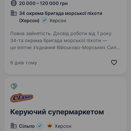
20 000 – 120 000 грн
34 окрема бригада морської піхоти
(Херсон)
Херсон
Повна зайнятість. Досвід роботи від 1 року.
34-та окрема бригада морської піхоти —
це елітне з'єднання Військово-Морських Сил
України, яке з 1 лютого 2025 року офіційно
стало частиною 30-го корпусу морської
6 днів тому
піхоти, 28 лютого 2026 отримало нову
офіційну назву…
Керуючий супермаркетом
Сільпо
Херсон