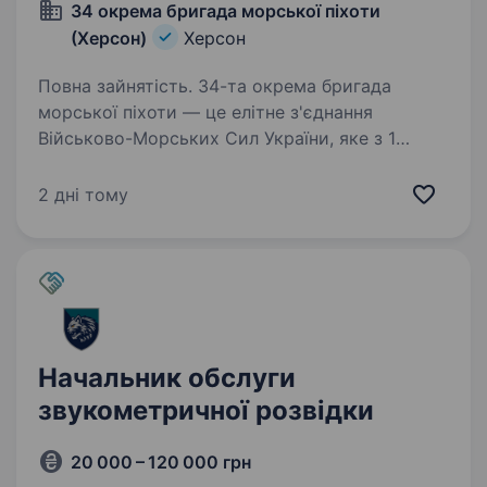
34 окрема бригада морської піхоти
(Херсон)
Херсон
Повна зайнятість. 34-та окрема бригада
морської піхоти — це елітне з'єднання
Військово-Морських Сил України, яке з 1
лютого 2025 року офіційно стало частиною
30-го корпусу морської піхоти, 28 лютого
2 дні тому
2026 отримало нову офіційну назву…
Начальник обслуги
звукометричної розвідки
20 000 – 120 000 грн