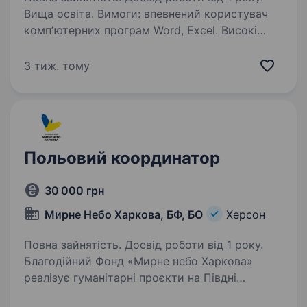
Вища освіта. Вимоги: впевнений користувач
компʼютерних програм Word, Excel. Високі
комунікативні здібності. Знання основ
первинного бухгалтерського обліку. Умови
3 тиж. тому
роботи: працювати на посаді начальника
відділу вивезення твердих…
Польовий координатор
30 000 грн
Мирне Небо Харкова, БФ, БО
Херсон
Повна зайнятість. Досвід роботи від 1 року.
Благодійний Фонд «Мирне небо Харкова»
реалізує гуманітарні проєкти на Півдні
та Сході нашої країни. Для якісної реалізації