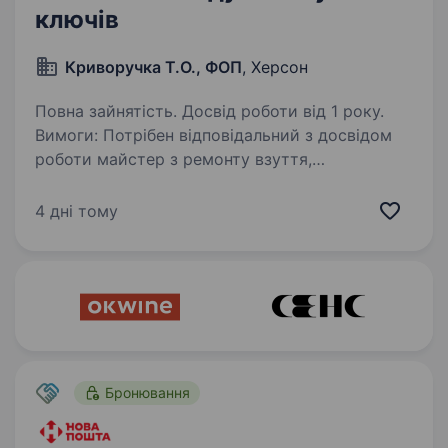
ключів
Криворучка Т.О., ФОП
, Херсон
Повна зайнятість. Досвід роботи від 1 року.
Вимоги: Потрібен відповідальний з досвідом
роботи майстер з ремонту взуття,
виготовлення дубліката ключів, заточування
інструменту Умови праці: Повністю
4 дні тому
обладнаний працюючий роками бутік
з потоком постійних і нових…
Бронювання