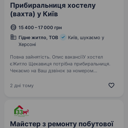
Прибиральниця хостелу
(вахта) у Київ
15 400 – 17 000 грн
Гідне житло, ТОВ
Київ, шукаємо у
Херсоні
Повна зайнятість. Опис вакансіїУ хостел
єЖитло Щекавиця потрібна прибиральниця.
Чекаємо на Ваш дзвінок за номером
+380660054554, Олена Анатоліївна. Вимоги:
відповідальність акуратність чесність
2 дні тому
старанність відсутність…
Майстер з ремонту побутової