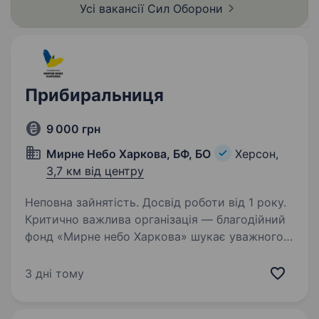
Усі вакансії Сил
Оборони
Прибиральниця
9 000 грн
Мирне Небо Харкова, БФ, БО
Херсон,
3,7 км від центру
Неповна зайнятість. Досвід роботи від 1 року.
Критично важлива організація — благодійний
фонд «Мирне небо Харкова» шукає уважного
та відповідального прибиральника /
прибиральницю для роботи у місті Херсон.
3 дні тому
Робота передбачає підтримку чистоти
та порядку в наших…