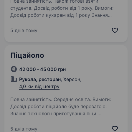
Повна зайнятість. Також готові взяти
студента. Досвід роботи від 1 року. Вимоги:
Досвід роботи кухарем від 1 року Знання
технології приготування страв Вміння
працювати в команді та швидко адаптуватися
5 днів тому
до робочого процесу. Умови роботи:
Ми пропонуємо конкуренту заробітну…
Піцайоло
42 000 – 45 000 грн
Рукола, ресторан
, Херсон,
4,0 км від центру
Повна зайнятість. Середня освіта. Вимоги:
Досвід роботи піцайоло буде перевагою.
Знання технології приготування піци.
Відповідальність, охайність та уважність
до деталей. Вміння працювати в команді.
5 днів тому