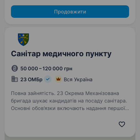
Продовжити
Санітар медичного пункту
50 000 – 120 000 грн
23 ОМБр
Вся Україна
Повна зайнятість. 23 Окрема Механізована
бригада шукає кандидатів на посаду санітара.
Основні обов’язки включають надання першої
допомоги пораненим учасникам бойових дій,
транспортування поранених до медичних
установ та дотримання…