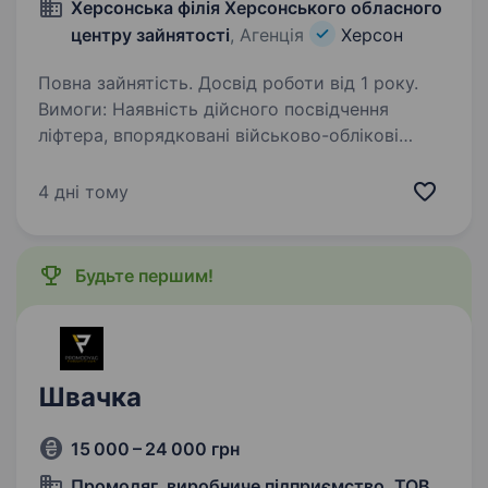
Херсонська філія Херсонського обласного
центру зайнятості
, Агенція
Херсон
Повна зайнятість. Досвід роботи від 1 року.
Вимоги: Наявність дійсного посвідчення
ліфтера, впорядковані військово-облікові
документи. Умови роботи: 6 денний робочий
тиждень. Обов’язки: Керування ліфтом,
4 дні тому
безпечне перевезення пацієнтів, персоналу
та вантажів…
Будьте першим!
Швачка
15 000 – 24 000 грн
Промодяг, виробниче підприємство, ТОВ