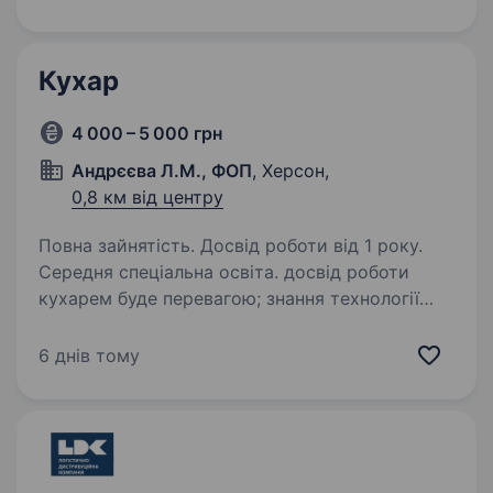
Дотримання санітарних норм і стандартів…
Кухар
4 000 – 5 000 грн
Андрєєва Л.М., ФОП
, Херсон,
0,8 км від центру
Повна зайнятість. Досвід роботи від 1 року.
Середня спеціальна освіта. досвід роботи
кухарем буде перевагою; знання технології
приготування перших і других страв;
відповідальність, охайність та уважність;
6 днів тому
дотримання санітарно-гігієнічних норм; вміння
працювати в команді; …