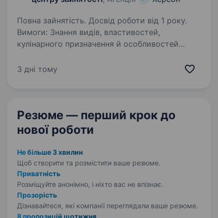
Повна зайнятість. Досвід роботи від 1 року.
Вимоги: Знання видів, властивостей,
кулінарного призначення й особливостей
обробки харчових продуктів (овочів, м’яса,
риби тощо), правил реалізації, термінів і умов
3 дні тому
зберігання страв, рецептури, технології…
Резюме — перший крок
до
нової роботи
Не більше 3 хвилин
Щоб створити та розмістити ваше
резюме.
Приватність
Розміщуйте анонімно, і ніхто вас не впізнає.
Прозорість
Дізнавайтеся, які компанії переглядали ваше резюме.
8 пропозицій щотижня