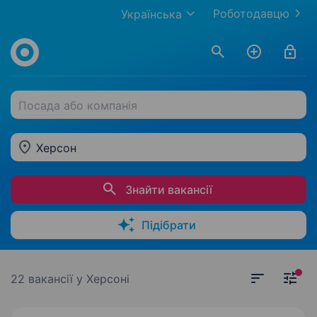
Роботодавцю
Українська
Посада або компанія
Херсон
Знайти вакансії
Підібрати
22 вакансії
у Херсоні