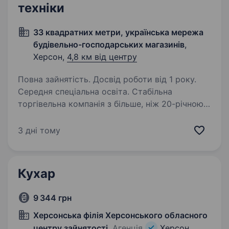
техніки
33 квадратних метри, українська мережа
будівельно-господарських магазинів
,
Херсон,
4,8 км від центру
Повна зайнятість. Досвід роботи від 1 року.
Середня спеціальна освіта. Стабільна
торгівельна компанія з більше, ніж 20-річною
історією у м. Херсон шукає кандидата
на посаду Майстра з ремонту побутової
3 дні тому
техніки Вимоги: Досвід роботи в сфері
ремонту побутової техніки не менше 1 року…
Кухар
9 344 грн
Херсонська філія Херсонського обласного
центру зайнятості
, Агенція
Херсон