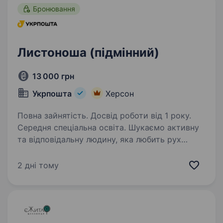
Бронювання
Листоноша (підмінний)
13 000 грн
Укрпошта
Херсон
Повна зайнятість. Досвід роботи від 1 року.
Середня спеціальна освіта. Шукаємо активну
та відповідальну людину, яка любить рух
та спілкування. Станьте тим, на кого чекають
у кожному домі! Це робота для тих, хто цінує
2 дні тому
вдячність клієнтів та хоче впливати на свій
дохід. Ваша роль у команді:…