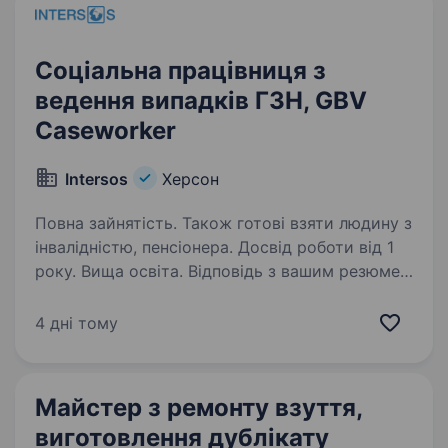
Соціальна працівниця з
ведення випадків ГЗН, GBV
Caseworker
Intersos
Херсон
Повна зайнятість. Також готові взяти людину з
інвалідністю, пенсіонера. Досвід роботи від 1
року. Вища освіта. Відповідь з вашим резюме
в один клік тут: INTERSOS Application
Ми пропонуємо роботу, яка має реальний сенс
4 дні тому
та вплив. ІНТЕРСОС відкриває вакансію
Соціальна працівниця з ведення випадків ГЗН/
GBV Caseworker Місце…
Майстер з ремонту взуття,
виготовлення дублікату