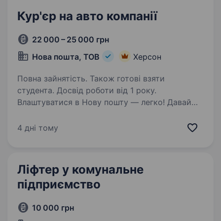
Кур'єр на авто компанії
22 000 – 25 000 грн
Нова пошта, ТОВ
Херсон
Повна зайнятість. Також готові взяти
студента. Досвід роботи від 1 року.
Влаштуватися в Нову пошту — легко! Давай
разом з посилками доставляти радість,
допомогу та довгоочікувані емоції.
4 дні тому
Ти шукаєш? Ми гарантуємо: Білу заробітну
плату, що виплачується двічі на місяць без
затримок. …
Ліфтер у комунальне
підприємство
10 000 грн