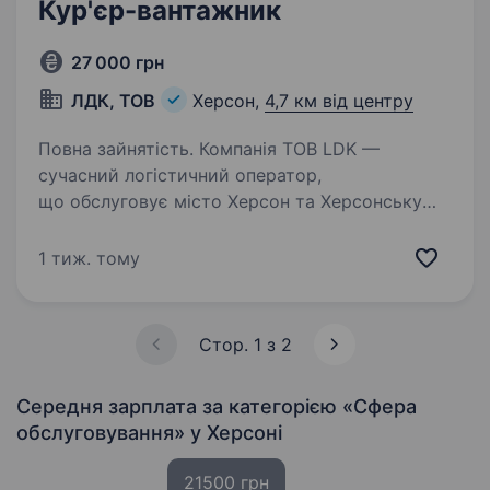
Кур'єр-вантажник
27 000 грн
ЛДК, ТОВ
Херсон,
4,7 км від центру
Повна зайнятість. Компанія ТОВ LDK —
сучасний логістичний оператор,
що обслуговує місто Херсон та Херсонську
область. Запрошуємо на роботу Кур'єра.
Ми створили усі умови, аби вам було
1 тиж. тому
комфортно та безпечно працювати: офіційне…
Стор. 1 з 2
Середня зарплата за категорією «Сфера
обслуговування»
у Херсоні
21500 грн