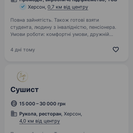
Херсон,
0,7 км від центру
Повна зайнятість. Також готові взяти
студента, людину з інвалідністю, пенсіонера.
Умови роботи: комфортні умови, дружній
колектив, постійна робота телефонуйте 099
1757291 Юрій Обовʼязки: шиття одягу
4 дні тому
поопераційно
Сушист
15 000 – 30 000 грн
Рукола, ресторан
, Херсон,
4,0 км від центру