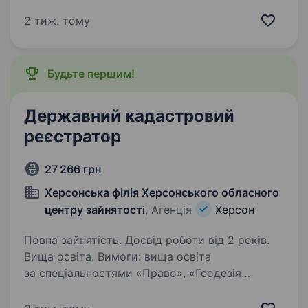
проекту: «Захист внутрішньо переміщених
осіб та населення яке постраждало від
2 тиж. тому
конфлікту, розширення прав і можливостей
громад». Організація: «Десяте квітня»,
виконавчий партнер Агентства ООН у справах
Будьте першим!
біженців…
Державний кадастровий
реєстратор
27 266 грн
Херсонська філія Херсонського обласного
центру зайнятості
, Агенція
Херсон
Повна зайнятість. Досвід роботи від 2 років.
Вища освіта. Вимоги: вища освіта
за спеціальностями «Право», «Геодезія
та землеустрій», з досвідом роботи від 2
років. Вільне володіння державною мовою.