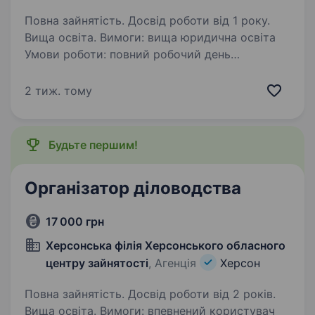
Повна зайнятість. Досвід роботи від 1 року.
Вища освіта. Вимоги: вища юридична освіта
Умови роботи: повний робочий день
Обов’язки: претензійно-позовна робота
Звертайтесь за номером: +380994176268
2 тиж. тому
Будьте першим!
Організатор діловодства
17 000 грн
Херсонська філія Херсонського обласного
центру зайнятості
, Агенція
Херсон
Повна зайнятість. Досвід роботи від 2 років.
Вища освіта. Вимоги: впевнений користувач