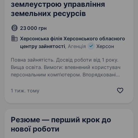
землеустрою управління
земельних ресурсів
23 000 грн
Херсонська філія Херсонського обласного
центру зайнятості
, Агенція
Херсон
Повна зайнятість. Досвід роботи від 1 року.
Вища освіта. Вимоги: впевнений користувач
персональним комп’ютером. Впорядковані
військово-облікові документи. Умови роботи:
5 -денний робочий день. Обов’язки: прийом і
1 тиж. тому
консультування фізичних та юридичних осіб;
розгляд заяв,…
Резюме — перший крок
до
нової роботи