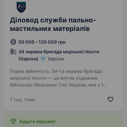
Діловод служби пально-
мастильних матеріалів
50 000 – 120 000 грн
34 окрема бригада морської піхоти
(Херсон)
Херсон
Повна зайнятість. 34-та окрема бригада
морської піхоти — це елітне з'єднання
Військово-Морських Сил України, яке з 1
лютого 2025 року офіційно стало частиною
30-го корпусу морської піхоти, 28 лютого
7 год. тому
2026 отримало нову офіційну назву…
Будьте першим!