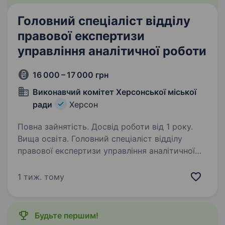
Головний спеціаліст відділу
правової експертизи
управління аналітичної роботи
16 000 – 17 000 грн
Виконавчий комітет Херсонської міської
ради
Херсон
Повна зайнятість. Досвід роботи від 1 року.
Вища освіта. Головний спеціаліст відділу
правової експертизи управління аналітичної
роботи департаменту правової політики
та якості Херсонської міської ради.
1 тиж. тому
Кваліфікаційні вимоги до посади: Вища освіта
не нижче освітнього ступеня…
Будьте першим!