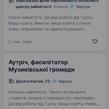
Херсонська філія Херсонського обласного
центру зайнятості
, Агенція
Херсон
Повна зайнятість. Досвід роботи від 1 року.
Вища освіта. Вимоги: вища освіта у галузі
знань «Управління та адміністрування»
за спеціальностями «Фінанси», «Облік і аудит»,
«Облік і оподаткування», «Економіка
2 тиж. тому
підприємств» за освітнім ступенем магістра
(спеціаліста) …
Аутріч, фасилітатор
Музиківської громади
Десяте Квітня, ГО
Херсон
Неповна зайнятість. Також готові взяти
студента, людину з інвалідністю, пенсіонера.
Досвід роботи від 1 року. Вища освіта. Назва