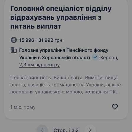
Головний спеціаліст відділу
відрахувань управління з
питань виплат
15 996 – 31 992 грн
Головне управління Пенсійного фонду
України в Херсонській області
Херсон,
2,3 км від центру
Повна зайнятість. Вища освіта. Вимоги: вища
освіта, наявність громадянства України, вільне
володіння українською мовою, володіння ПК
Умови роботи: повна зайнятість, робоче місце:
м. Херсон, вул. Комкова, 76 А, також робоче
1 міс. тому
місце…
Стор. 1 з 2