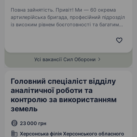
Повна зайнятість. Привіт! Ми — 60 окрема
артилерійська бригада, професійний підрозділ
із високим рівнем боєготовності та багатим
досвідом у координації масованого вогню й
інтеграції з різними військовими підрозділами.
Наша команда…
Усі вакансії Сил
Оборони
Головний спеціаліст відділу
аналітичної роботи та
контролю за використанням
земель
23 000 грн
Херсонська філія Херсонського обласного