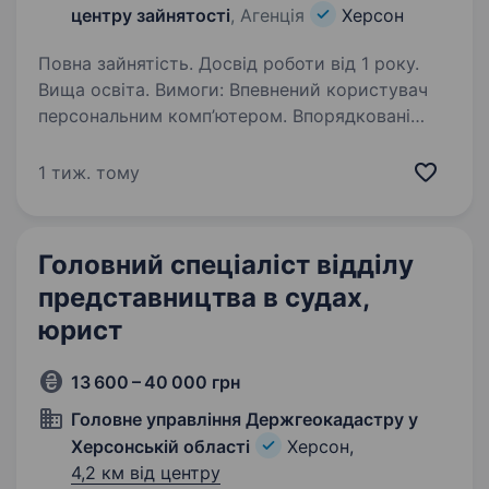
центру зайнятості
, Агенція
Херсон
Повна зайнятість. Досвід роботи від 1 року.
Вища освіта. Вимоги: Впевнений користувач
персональним комп’ютером. Впорядковані
військово-облікові документи. Умови роботи:
5-денний робочий тиждень Обов’язки: Вжиття
1 тиж. тому
заходів щодо здійснення контролю
за використанням та охороною…
Головний спеціаліст відділу
представництва в судах,
юрист
13 600 – 40 000 грн
Головне управління Держгеокадастру у
Херсонській області
Херсон,
4,2 км від центру