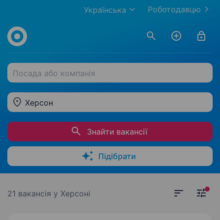
Роботодавцю
Українська
Посада або компанія
Херсон
Знайти вакансії
Підібрати
21 вакансія
у Херсоні