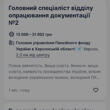
Головний спеціаліст відділу
опрацювання документації
№2
15 996 – 31 992 грн
Головне управління Пенсійного фонду
України в Херсонській області
Херсон,
2,3 км від центру
Повна зайнятість. Вища освіта. Вимоги: вища
освіта, наявність громадянства України, вільне
володіння українською мовою, володіння ПК
Умови роботи: повна зайнятість, робоче місце:
м. Херсон, вул. Комкова, 76 А, також робоче
1 міс. тому
місце…