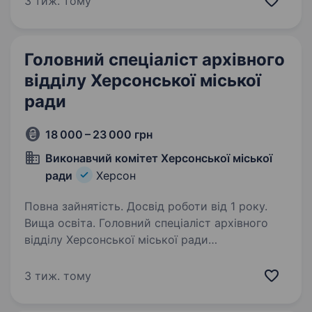
3 тиж. тому
Знання Конституції України, Законів України.
Уміння використовувати комп’ютерні…
Головний спеціаліст архівного
відділу Херсонської міської
ради
18 000 – 23 000 грн
Виконавчий комітет Херсонської міської
ради
Херсон
Повна зайнятість. Досвід роботи від 1 року.
Вища освіта. Головний спеціаліст архівного
відділу Херсонської міської ради
Кваліфікаційні вимоги: вища освіта не нижче
ступеня магістра (спеціаліста)
3 тиж. тому
за спеціальностями «Інформаційна, бібліотечна
та архівна справа», «Архівна…