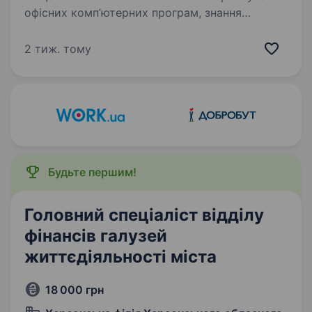
офісних комп’ютерних програм, знання
нормативів та інструкцій з діловодства. Умови
роботи: 5 -денний робочий тиждень, 08:00 —
2 тиж. тому
16:00. Працювати на Шуменському. Обов’язки:
Ведення діловодства,…
Будьте першим!
Головний спеціаліст відділу
фінансів галузей
життєдіяльності міста
18 000 грн