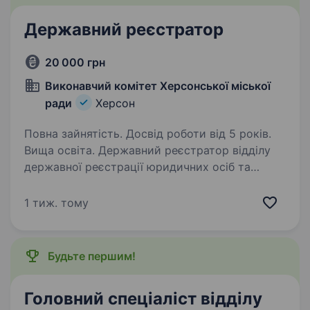
Державний реєстратор
20 000 грн
Виконавчий комітет Херсонської міської
ради
Херсон
Повна зайнятість. Досвід роботи від 5 років.
Вища освіта. Державний реєстратор відділу
державної реєстрації юридичних осіб та
фізичних осіб — підприємців департаменту
адміністративних послуг Херсонської міської
1 тиж. тому
ради. Кваліфікаційні вимоги Вища юридична
освіта за освітньо-кваліфікаційним…
Будьте першим!
Головний спеціаліст відділу