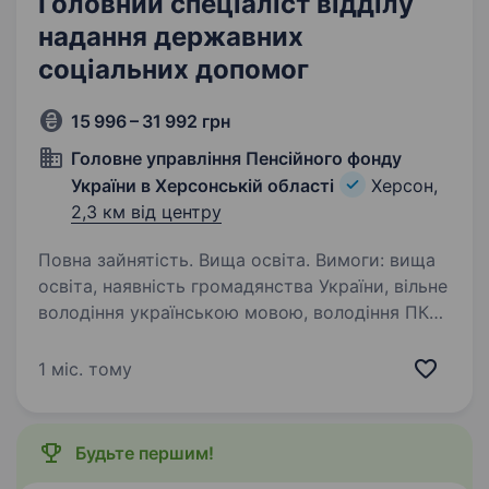
Головний спеціаліст відділу
надання державних
соціальних допомог
15 996 – 31 992 грн
Головне управління Пенсійного фонду
України в Херсонській області
Херсон,
2,3 км від центру
Повна зайнятість. Вища освіта. Вимоги: вища
освіта, наявність громадянства України, вільне
володіння українською мовою, володіння ПК
Умови роботи: повна зайнятість, робоче місце:
м. Херсон, вул. Комкова, 76 А, також робоче
1 міс. тому
місце може…
Будьте першим!