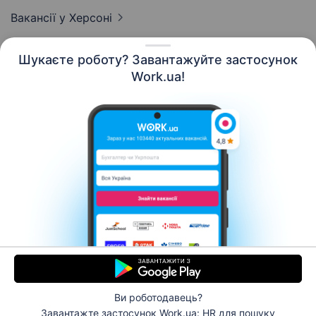
Вакансії
у Херсоні
Шукаєте роботу? Завантажуйте застосунок
Work.ua!
Українська
Ресурси
Контакти
Про нас
Кар’єра
Новини Work.ua
Допомога
Умови використання
Роботодавцю
Ви роботодавець?
© 2006–2026 Work.ua. Сервіс пошуку роботи №1 в
Завантажте застосунок Work.ua: HR
для пошуку