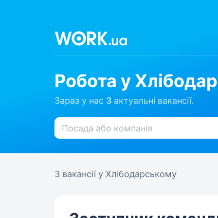
Робота у Хлібода
Зараз у нас
3
актуальні вакансії.
3 вакансії
у Хлібодарському