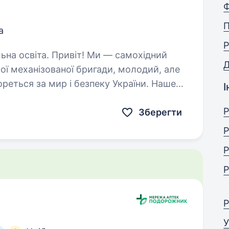
П
а
P
! Ми — самохідний
ої механізованої бригади, молодий, але
ореться за мир і безпеку України. Наше
І
их людей і країну,…
Р
Зберегти
Р
Р
Р
Р
У