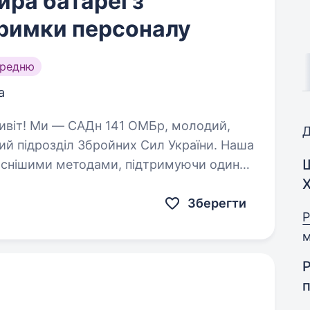
ра батареї з
тримки персоналу
ередню
а
Д
ий підрозділ Збройних Сил України. Наша
часнішими методами, підтримуючи один
Ми прагнемо…
Зберегти
Р
м
Р