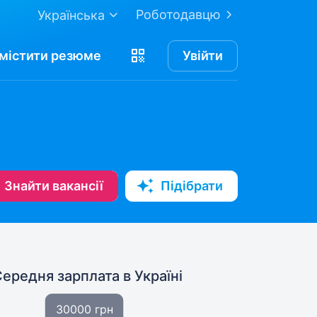
Роботодавцю
Українська
містити
резюме
Увійти
Знайти вакансії
Підібрати
Середня зарплата
в Україні
30000 грн