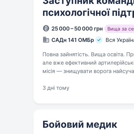
Заступник команди
психологічної під
25 000 – 50 000 грн
Вища за с
САДн 141 ОМБр
Вся Україн
Повна зайнятість. Вища освіта. Привіт! Ми — САДн 141 ОМБр, молодий,
але вже ефективний артилерійськ
місія — знищувати ворога найсу
одного та цінуючи кожне життя. 
3 дні тому
Бойовий медик