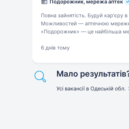
Подорожник, мережа аптек
Повна зайнятість. Будуй кар'єру в фармації разом з Лідером
Можливостей — аптечною мереже
«Подорожник» — це найбільша мер
2000 аптек і тисячі професіоналів
6 днів тому
Мало результатів
Усі вакансії
в Одеській обл.