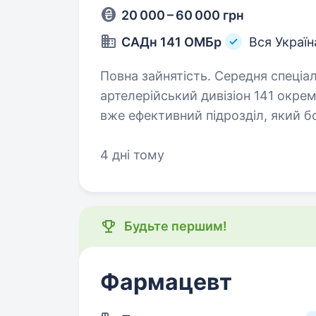
20 000 – 60 000 грн
САДн 141 ОМБр
Вся Україн
Повна зайнятість. Середня спеціальна освіта. Привіт
артелерійський дивізіон 141 окрем
вже ефективний підрозділ, який б
головне завдання — захищати наш
4 дні тому
Будьте першим!
Фармацевт