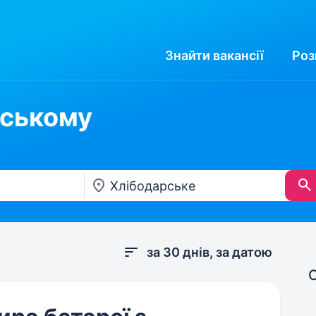
Знайти
вакансії
Роз
рському
за 30 днів, за датою