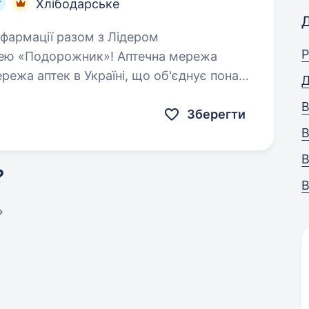
Хлібодарське
Р
ю «Подорожник»! Аптечна мережа
ежа аптек в Україні, що об'єднує понад
Д
, які щодня…
В
Зберегти
В
В
?
В