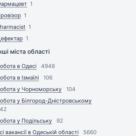
Фармацевт
1
ровізор
1
harmacist
1
Дефектар
1
нші міста області
обота в Одесі
4948
обота в Ізмаїлі
106
обота у Чорноморську
104
обота у Білгород-Дністровському
42
обота у Подільську
92
сі вакансії в Одеській області
5660