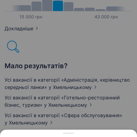
15 000 грн
43 000 грн
Докладніше
Мало результатів?
Усі вакансії в категорії «Адмiнiстрацiя, керівництво
середньої ланки»
у Хмельницькому
Усі вакансії в категорії «Готельно-ресторанний
бізнес, туризм»
у Хмельницькому
Усі вакансії в категорії «Сфера обслуговування»
у Хмельницькому