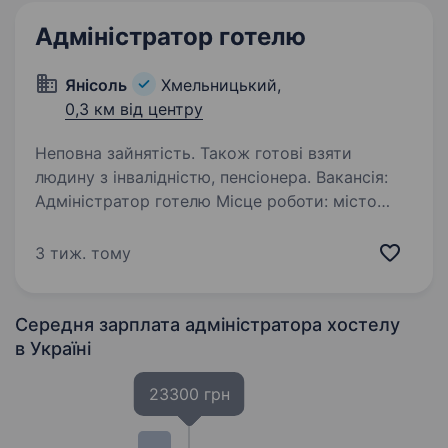
Адміністратор готелю
Янісоль
Хмельницький,
0,3 км від центру
Неповна зайнятість. Також готові взяти
людину з інвалідністю, пенсіонера. Вакансія:
Адміністратор готелю Місце роботи: місто
Хмельницький Готель «Янісоль» шукає
відповідального адміністратора готелю від
3 тиж. тому
50−60 років. Основні обов’язки адміністратора
включають прийом гостей, реєстрацію…
Середня зарплата адміністратора хостелу
в Україні
23300 грн