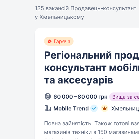
135 вакансій
Продавець-консультант
у Хмельницькому
Гаряча
Регіональний про
консультант мобіл
та аксесуарів
60 000 – 80 000 грн
Вища за с
Mobile Trend
Хмельниц
Повна зайнятість. Також готові взяти студента. Mo
магазинів техніки з 150 магазина