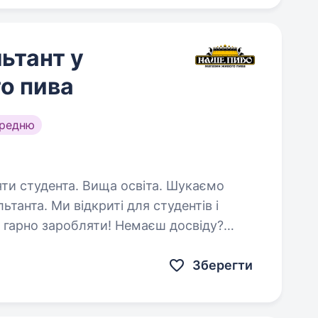
ьтант у
о пива
ередню
студента. Вища освіта. Шукаємо
танта. Ми відкриті для студентів і
і гарно заробляти! Немаєш досвіду?
 5-ти денне
Зберегти