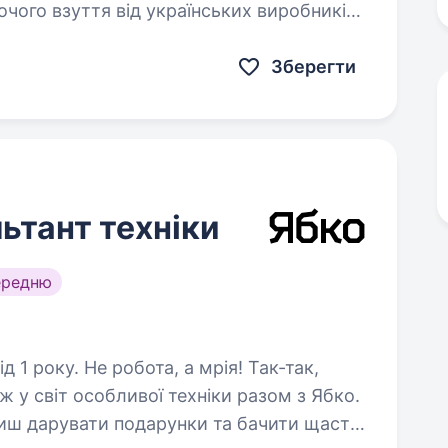
очого взуття від українських виробників
Зберегти
ьтант техніки
ередню
а мрія! Так-так,
у світ особливої техніки разом з Ябко.
иш дарувати подарунки та бачити щастя