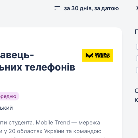
за 30 днів, за датою
давець-
ьних телефонів
ередню
ький
bile Trend — мережа
ми у 20 областях України та командою