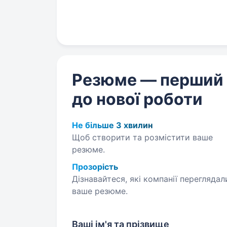
https://telegram.me/Avrora_HC_bot Запрошуємо в команду продавця (-
чиню) Нам буде класно працюва
Резюме — перший
до нової роботи
Не більше 3 хвилин
Щоб створити та розмістити ваше
резюме.
Прозорість
Дізнавайтеся, які компанії переглядал
ваше резюме.
Ваші ім'я та прізвище