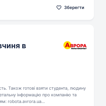
ч. Мерщій надсилай…
Зберегти
вчиня в
сть. Також готові взяти студента, людину
ora.ua