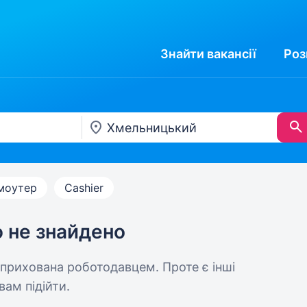
Знайти
вакансії
Роз
моутер
Cashier
ю не знайдено
 прихована роботодавцем. Проте є інші
вам підійти.