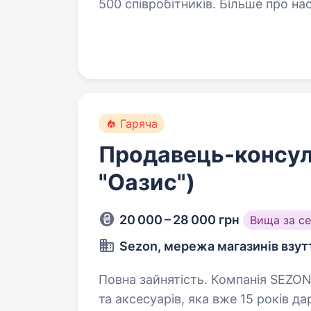
500 співробітників. Більше про н
шукаємо Регіональних продавців, 
Гаряча
Продавець-консул
"Оазис")
20 000 – 28 000 грн
Вища за с
Sezon, мережа магазинів взут
Повна зайнятість. Компанія SEZON- сучасна мережа магазинів взуття
та аксесуарів, яка вже 15 років да