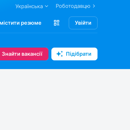
Роботодавцю
Українська
містити
резюме
Увійти
Знайти вакансії
Підібрати