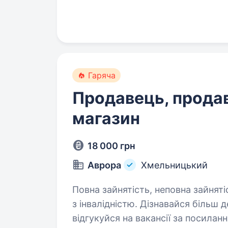
в очах клієнтів — це перфект мет
Гаряча
Продавець, прода
магазин
18 000 грн
Аврора
Хмельницький
Повна зайнятість, неповна зайняті
з інвалідністю. Дізнавайся більш детальну інформацію про компанію та
відгукуйся на вакансії за посиланням: robota.avr