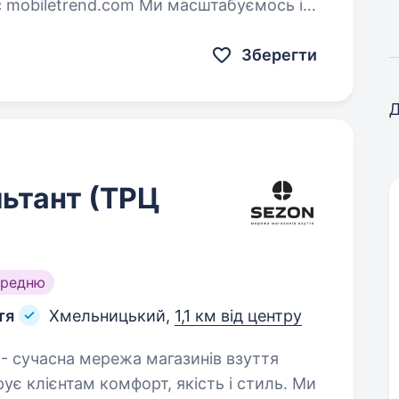
ас mobiletrend.com Ми масштабуємось і
які готові працювати…
Зберегти
Д
ьтант (ТРЦ
ередню
тя
Хмельницький,
1,1 км від центру
рує клієнтам комфорт, якість і стиль. Ми