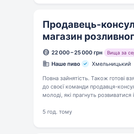
Продавець-консул
магазин розливног
22 000 – 25 000 грн
Вища за с
Наше пиво
Хмельницький
Повна зайнятість. Також готові взяти 
до своєї команди продавця-консуль
молоді, які прагнуть розвиватися 
Це не проблема! Що ти отримаєш у нас?: оплачуване
стажування…
5 год. тому