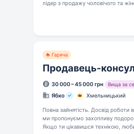
лідер з продажу чоловічого та жін
у 35 містах України…
Гаряча
Продавець-консул
30 000 – 45 000 грн
Вища за с
Ябко
Хмельницький
Повна зайнятість. Досвід роботи від 1 року. Не робота, 
ми пропонуємо захопливу подорож 
Якщо ти цікавишся технікою, люб