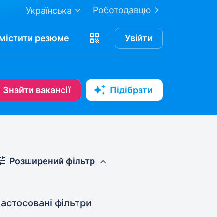
Роботодавцю
Українська
містити
резюме
Увійти
Знайти вакансії
Підібрати
Розширений фільтр
астосовані фільтри