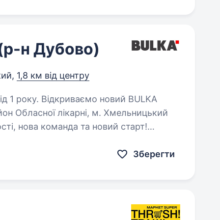
(р-н Дубово)
кий,
1,8 км від центру
ємо новий BULKA
йон Обласної лікарні, м. Хмельницький
ті, нова команда та новий старт!
-касира, який любить…
Зберегти