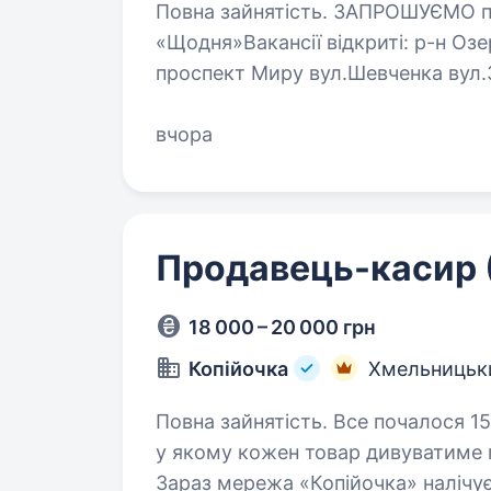
Повна зайнятість. ЗАПРОШУЄМО продавця-касира у магазин
«Щодня»Вакансії відкриті: р-н Озерна р-н Дубове вул.Львівське шосе
проспект Миру вул.Шевченка вул.Зарічанська центр Обов’язки: Розміщення
на полицях магазину…
вчора
Продавець-касир (
18 000 – 20 000 грн
Копійочка
Хмельницьк
Повна зайнятість. Все почалося 15 років тому з ідеї відкрити магазин,
у якому кожен товар дивуватиме 
Зараз мережа «Копійочка» налічує