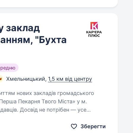
у заклад
чанням, "Бухта
ередню
Хмельницький,
1,5 км від центру
«Перша Пекарня Твого Міста» у м.
вців. Досвід не потрібен — усе
, пояснимо і навчимо. Локації…
Зберегти