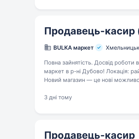
Продавець-касир 
BULKA маркет
Хмельниць
Повна зайнятість. Досвід роботи від 1 року. Відкрива
маркет в р-ні Дубово! Локація: ра
Новий магазин — це нові можливос
Запрошуємо до команди продавця
3 дні тому
Продавець-касир