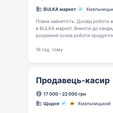
BULKA маркет
Хмельниць
Повна зайнятість. Досвід роботи від 1 року. Запрошуємо 
в BULKA маркет. Вимоги до кандидата: грамотність у спі
розуміння основ роботи продуктових мага
16 год. тому
Продавець-касир
17 000 – 22 000 грн
Щодня
Хмельницький