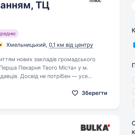
чанням, ТЦ
К
ередню
Хмельницький,
0,1 км від центру
«Перша Пекарня Твого Міста» у м.
вців. Досвід не потрібен — усе
, пояснимо і навчимо. Локації…
Зберегти