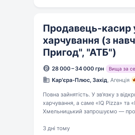
Продавець-касир 
харчування (з нав
Пригод", "АТБ")
28 000 – 34 000 грн
Вища за с
Кар'єра-Плюс, Захід
, Агенція
Повна зайнятість. У зв’язку з відкриттям нових закладів громадського
харчування, а саме «IQ Pizza» та 
Хмельницький запрошуємо — прода
покажемо
3 дні тому