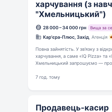
харчування (з нав
"Хмельницький")
28 000 – 34 000 грн
Вища за с
Кар'єра-Плюс, Захід
, Агенція
Повна зайнятість. У зв’язку з відкриттям нових закладів громадського
харчування, а саме «IQ Pizza» та 
Хмельницький запрошуємо — прода
покажемо
7 год. тому
Продавець-касир