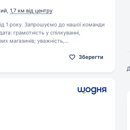
кий,
1,7 км від центру
до нашої команди
лкуванні,
зинів; уважність,
відповідальність, бажання працювати. Основні обов’язки:…
Зберегти
Д