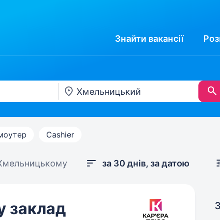
Знайти
вакансії
Роз
моутер
Cashier
 Хмельницькому
за 30 днів, за датою
у заклад
З