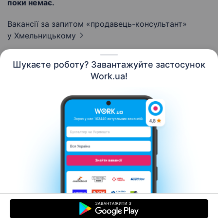
поки немає.
Вакансії за запитом «продавець-консультант»
у Хмельницькому
Шукаєте роботу? Завантажуйте застосунок
Work.ua!
Українська
Ресурси
Контакти
Про нас
Кар’єра
Новини Work.ua
Допомога
Умови використання
Роботодавцю