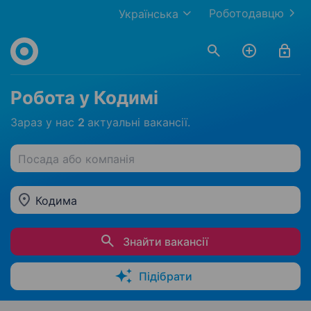
Роботодавцю
Українська
Робота у Кодимі
Зараз у нас
2
актуальні вакансії.
Посада або компанія
Кодима
Знайти вакансії
Підібрати