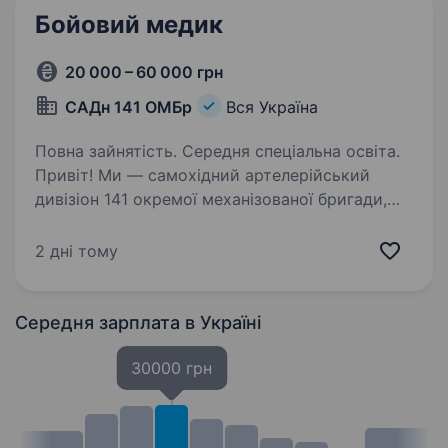
Бойовий медик
20 000 – 60 000 грн
САДн 141 ОМБр
Вся Україна
Повна зайнятість. Середня спеціальна освіта.
Привіт! Ми — самохідний артелерійський
дивізіон 141 окремої механізованої бригади,
молодий, але вже ефективний підрозділ, який
бореться за мир і безпеку України. Наше
2 дні тому
головне завдання — захищати наших людей і
країну,…
Середня зарплата
в Україні
30000 грн