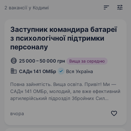
2 вакансії
у Кодимі
Заступник командира батареї
з психологічної підтримки
персоналу
25 000 – 50 000 грн
Вища за середню
САДн 141 ОМБр
Вся Україна
Повна зайнятість. Вища освіта. Привіт! Ми —
САДн 141 ОМБр, молодий, але вже ефективний
артилерійський підрозділ Збройних Сил
України. Наша місія — знищувати ворога
найсучаснішими методами, підтримуючи один
вчора
одного та цінуючи кожне життя.
Ми прагнемо…