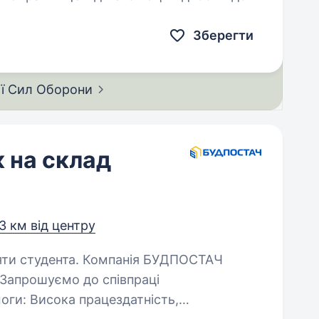
й. Наша місія —…
Зберегти
ії Сил
Оборони
 на склад
3 км від центру
Компанія БУДПОСТАЧ
Запрошуємо до співпраці
тність,