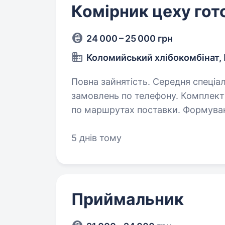
Комірник цеху гото
24 000 – 25 000 грн
Коломийський хлібокомбінат,
Повна зайнятість. Середня спеціальна освіта. Обо
замовлень по телефону. Комплектування хлібобулочної продукції
по маршрутах поставки. Формування загальної кількості продукції
5 днів тому
Приймальник