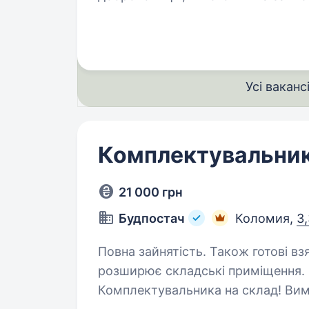
боронять нашу землю на передові
Усі ваканс
Комплектувальник
21 000 грн
Будпостач
Коломия,
3,
Повна зайнятість. Також готові взяти студента. 
розширює складські приміщення. 
Комплектувальника на склад! Вимоги: Висока працезда