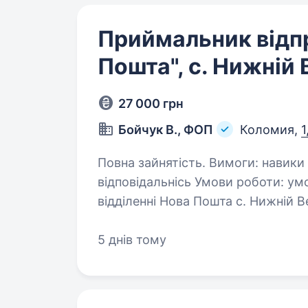
Приймальник відп
Пошта", с. Нижній 
27 000 грн
Бойчук В., ФОП
Коломия,
1
Повна зайнятість. Вимоги: навики роботи на ПК, комунікабельність,
відповідальнісь Умови роботи: умо
відділенні Нова Пошта с. Нижній В
5 днів тому