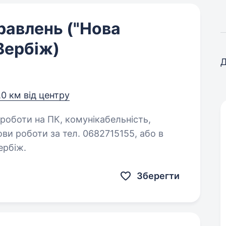
равлень ("Нова
Вербіж)
Д
,0 км від центру
ви роботи за тел. 0682715155, або в
ербіж.
Зберегти