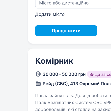
Додати місто
Продовжити
Комірник
30 000 – 50 000 грн
Вища за с
Рейд (СБС), 413 Окремий Пол
Повна зайнятість. Досвід роботи від 1 року. Привіт! М
Полк Безпілотних Систем СБС «РЕ
добровольців, які стояли на захист