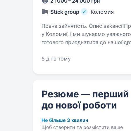
21 000 – 24 000 грн
Stick group
Коломия
Повна зайнятість. Опис вакансіїПривіт! Ми — команда магазину Stick
у Коломиї, і ми шукаємо уважного
готового приєднатися до нашої д
працювати у стабільній продукто
5 днів тому
Резюме — перший
до нової роботи
Не більше 3 хвилин
Щоб створити та розмістити ваше