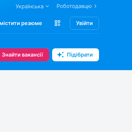
Роботодавцю
Українська
містити
резюме
Увійти
Знайти вакансії
Підібрати