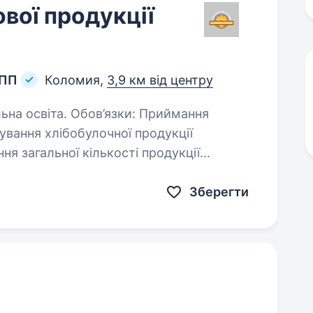
вої продукції
 ПП
Коломия,
3,9 км від центру
в’язки: Приймання
Формування звіту по закінченню зміни. Приймання продукції…
Зберегти