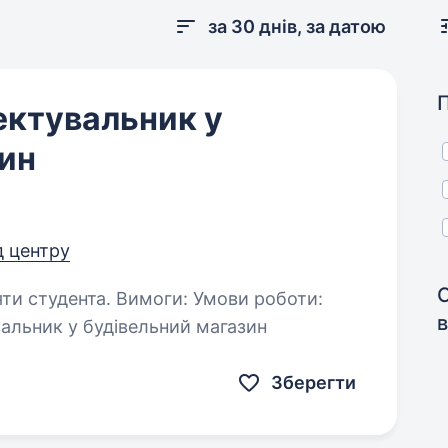
за 30 днів, за датою
ктувальник у
ин
д центру
моги: Умови роботи:
в
альник у будівельний магазин
Зберегти