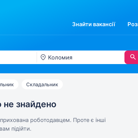
Знайти
вакансії
Роз
льник
Складальник
ю не знайдено
 прихована роботодавцем. Проте є інші
вам підійти.