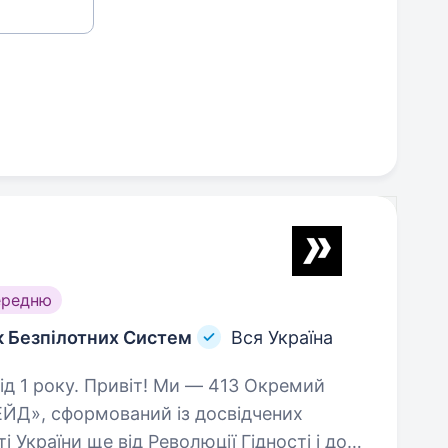
ередню
к Безпілотних Систем
Вся Україна
и — 413 Окремий
ЙД», сформований із досвідчених
і України ще від Революції Гідності і досі