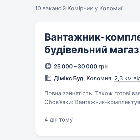
10 вакансій
Комірник у Коломиї
Вантажник-компле
будівельний магаз
25 000 – 30 000 грн
Дімікс Буд
, Коломия,
2,3 км ві
Повна зайнятість. Також готові взяти студента. Ви
Обов’язки: Вантажник-комплектув
4 дні тому