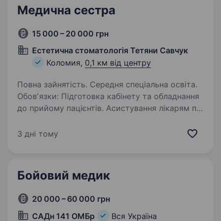
Медична сестра
15 000 – 20 000 грн
Естетична стоматологія Тетяни Савчук
Коломия,
0,1 км від центру
Повна зайнятість. Середня спеціальна освіта.
Обовʼязки: Підготовка кабінету та обладнання
до прийому пацієнтів. Асистування лікарям під
час процедур, зокрема при роботі з
мікроскопом. Контроль стерилізації
3 дні тому
інструментів та дотримання санітарних норм.
…
Бойовий медик
20 000 – 60 000 грн
САДн 141 ОМБр
Вся Україна