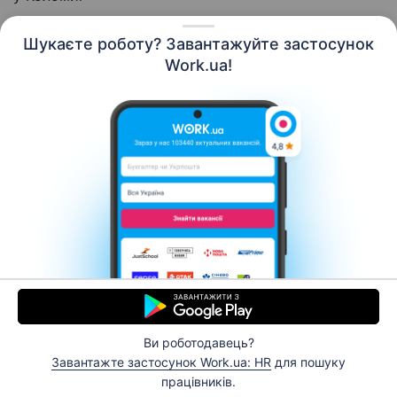
Шукаєте роботу? Завантажуйте застосунок
Work.ua!
Українська
Ресурси
Контакти
Про нас
Кар’єра
Новини Work.ua
Допомога
Умови використання
Роботодавцю
Ви роботодавець?
© 2006–2026 Work.ua. Сервіс пошуку роботи №1 в
Завантажте застосунок Work.ua: HR
для пошуку
Україні.
працівників.