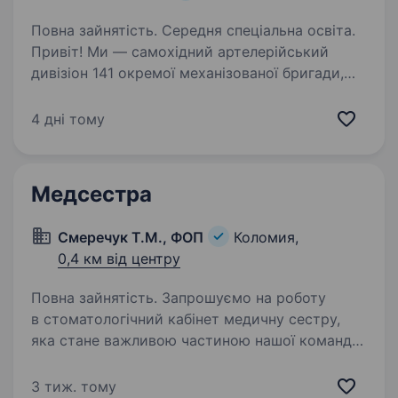
Повна зайнятість. Середня спеціальна освіта.
Привіт! Ми — самохідний артелерійський
дивізіон 141 окремої механізованої бригади,
молодий, але вже ефективний підрозділ, який
бореться за мир і безпеку України. Наше
4 дні тому
головне завдання — захищати наших людей і
країну,…
Медсестра
Смеречук Т.М., ФОП
Коломия,
0,4 км від центру
Повна зайнятість. Запрошуємо на роботу
в стоматологічний кабінет медичну сестру,
яка стане важливою частиною нашої команди.
Ваші обов’язки: Підготовка робочого місця
лікаря-стоматолога до прийому пацієнтів.
3 тиж. тому