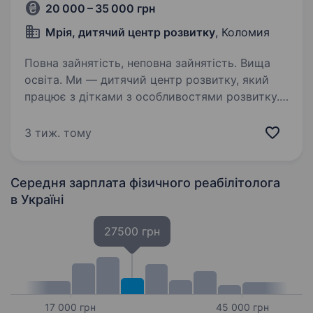
20 000 – 35 000 грн
Мрія, дитячий центр розвитку
, Коломия
Повна зайнятість, неповна зайнятість. Вища
освіта. Ми — дитячий центр розвитку, який
працює з дітками з особливостями розвитку.
Уже успішно допомагаємо сім'ям в Івано-
Франківську, а зовсім скоро відкриваємо нову
3 тиж. тому
філію в Коломиї. У зв’язку з розширенням
команди ми шукаємо…
Середня зарплата фізичного реабілітолога
в Україні
27500 грн
17 000 грн
45 000 грн