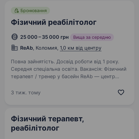
Бронювання
Фізичний реабілітолог
25 000 – 35 000 грн
Вища за середню
ReAb
, Коломия,
1,0 км від центру
Повна зайнятість. Досвід роботи від 1 року.
Середня спеціальна освіта. Вакансія: Фізичний
терапевт / тренер у басейн ReAb — центр
реабілітації Вимоги: профільна освіта (фізична
терапія або суміжні напрями); досвід роботи
3 тиж. тому
з клієнтами; відкритість, бажання допомагати
людям. Навчаємо…
Фізичний терапевт,
реабілітолог