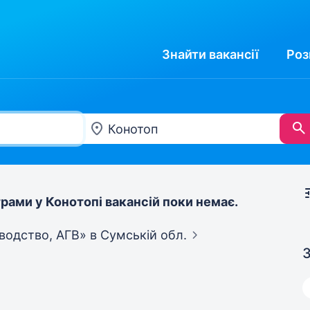
Знайти
вакансії
Роз
рами у Конотопі вакансій поки немає.
ловодство, АГВ»
в Сумській обл.
З