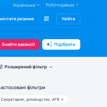
Роботодавцю
Українська
містити
резюме
Увійти
Знайти вакансії
Підібрати
Розширений фільтр
астосовані фільтри
Секретаріат, діловодство, АГВ