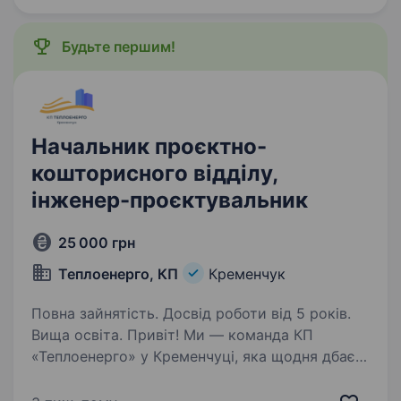
ОБОВ’ЯЗКИ: Розробляє окремі розділи…
Будьте першим!
Начальник проєктно-
кошторисного відділу,
інженер-проєктувальник
25 000 грн
Теплоенерго, КП
Кременчук
Повна зайнятість. Досвід роботи від 5 років.
Вища освіта. Привіт! Ми — команда КП
«Теплоенерго» у Кременчуці, яка щодня дбає
про комфорт і тепло у домівках та установах
міста. Якщо тобі близька ідея створювати