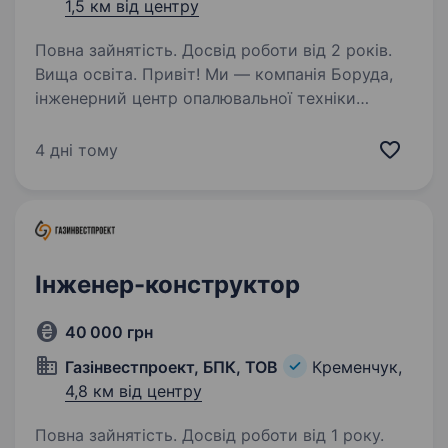
1,5 км від центру
Повна зайнятість. Досвід роботи від 2 років.
Вища освіта. Привіт! Ми — компанія Боруда,
інженерний центр опалювальної техніки
з Кременчука. Наша команда займається
проєктуванням і реалізацією складних
4 дні тому
інженерних рішень у сферах опалення,
водопостачання та водовідведення,…
Інженер-конструктор
40 000 грн
Газінвестпроект, БПК, ТОВ
Кременчук,
4,8 км від центру
Повна зайнятість. Досвід роботи від 1 року.