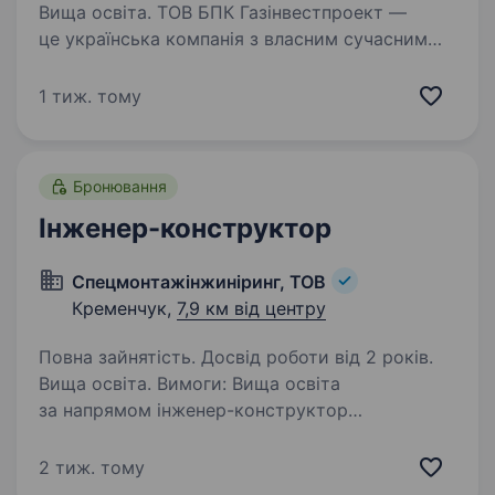
Вища освіта. ТОВ БПК Газінвестпроект —
це українська компанія з власним сучасним
виробництвом модульних будівель X Module.
Наша гордість і запорука успіху — це команда
1 тиж. тому
професіоналів X Module, відданих своїй справі
та об'єднаних…
Бронювання
Інженер-конструктор
Спецмонтажінжиніринг, ТОВ
Кременчук,
7,9 км від центру
Повна зайнятість. Досвід роботи від 2 років.
Вища освіта. Вимоги: Вища освіта
за напрямом інженер-конструктор
промислово-цивільного будівництва;
Володіння програмами: мінімально AUTOCad;
2 тиж. тому
Уважність до деталей; Диспислінованість