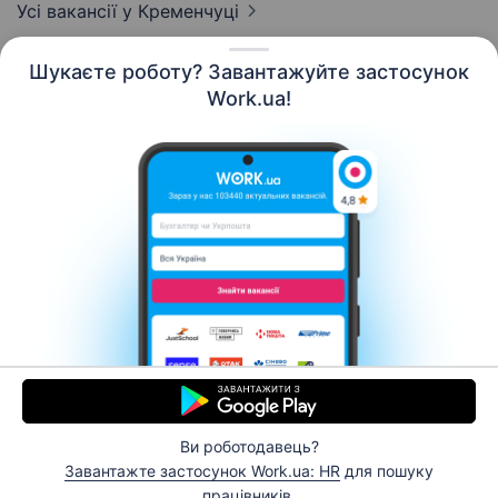
Усі вакансії
у Кременчуці
Шукаєте роботу? Завантажуйте застосунок
Work.ua!
Українська
Ресурси
Контакти
Про нас
Кар’єра
Новини Work.ua
Допомога
Умови використання
Роботодавцю
Ви роботодавець?
© 2006–2026 Work.ua. Сервіс пошуку роботи №1 в
Завантажте застосунок Work.ua: HR
для пошуку
Україні.
працівників.