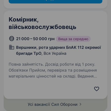
Комірник,
військовослужбовець
21 000 – 50 000 грн
Вища за середню
Вершники, рота ударних БпАК 112 окремої
бригади ТрО
, Вся Україна
Повна зайнятість. Досвід роботи від 1 року.
Обов’язки Прийом, перевірка та розміщення
матеріальних цінностей на складі. Ведення
обліку майна (журнали, електронні системи)
Контроль умов зберігання Видача майна
особовому складу згідно з наказами
Проведення…
Усі вакансії Сил
Оборони