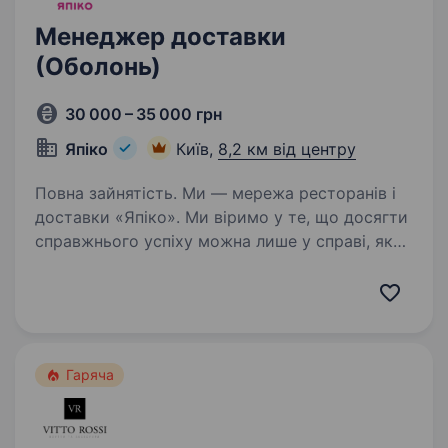
Менеджер доставки
(Оболонь)
30 000 – 35 000 грн
Япіко
Київ,
8,2 км від центру
Повна зайнятість. Ми — мережа ресторанів і
доставки «Япіко». Ми віримо у те, що досягти
справжнього успіху можна лише у справі, яку
ти любиш. Тож щоб разом досягати великих
результатів, шукаємо у нашу команду
менеджера доставки Чому…
Гаряча