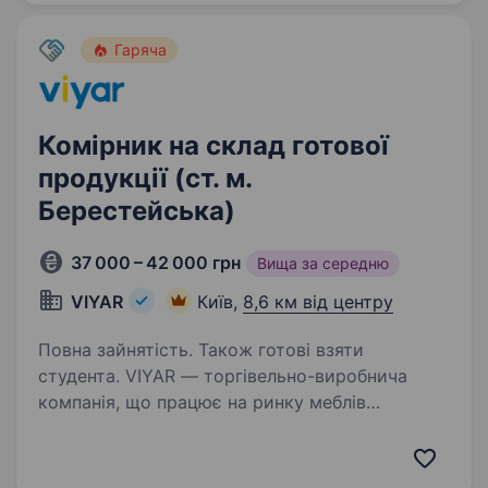
Гаряча
Комірник на склад готової
продукції (ст. м.
Берестейська)
37 000 – 42 000 грн
Вища за середню
VIYAR
Київ,
8,6 км від центру
Повна зайнятість. Також готові взяти
студента. VIYAR — торгівельно-виробнича
компанія, що працює на ринку меблів
та меблевих комплектуючих вже понад 24
роки та створює якісний український продукт.
https://www.facebook.com/viyar.robota/videos/1