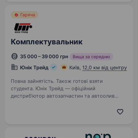
швидко, точно, по-людськи. Що потрібно буде
робити на посаді: збирати…
Гаряча
Комплектувальник
35 000 – 39 000 грн
Вища за середню
Юнiк Трейд
Київ,
12,0 км від центру
Повна зайнятість. Також готові взяти
студента. Юнік Трейд — офіційний
дистриб’ютор автозапчастин та автоолив
в Україні, запрошує Вас розглянути вакансію
Комплектувальникав м.Київ (Теремки).
Корпоративна розвозка: метро Звіренецька-
Либідська-Деміївська-Голосіївська-
Виставковий…