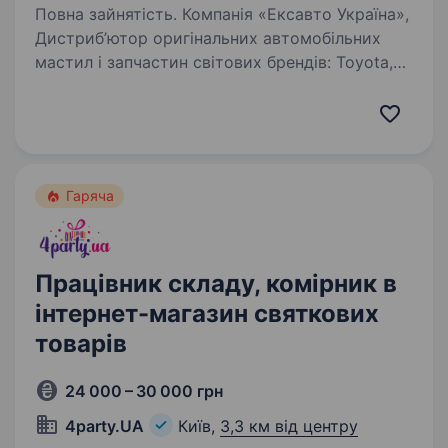
Повна зайнятість. Компанія «Ексавто Україна»,
Дистриб’ютор оригінальних автомобільних
мастил і запчастин світових брендів: Toyota,
Mitsubishi, Nissan, Mazda, BMW, Ford, Honda і
т.д. Запрошує на роботу комірника. Вимоги:
досвід…
Гаряча
Працівник складу, комірник в
інтернет-магазин святкових
товарів
24 000 – 30 000 грн
4party.UA
Київ,
3,3 км від центру