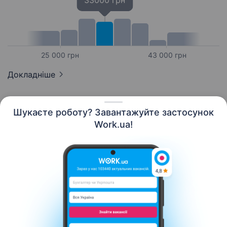
33000 грн
25 000 грн
43 000 грн
Докладніше
Шукаєте роботу? Завантажуйте застосунок
Work.ua!
Українська
Ресурси
Контакти
Про нас
Кар’єра