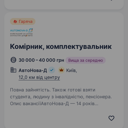
Броварів та Борисполя. Якщо
ви проживаєте…
Гаряча
Комірник, комплектувальник
30 000 – 40 000 грн
Вища за середню
АвтоНова-Д
Київ,
12,0 км від центру
Повна зайнятість. Також готові взяти
студента, людину з інвалідністю, пенсіонера.
Опис вакансіїАвтоНова-Д — 14 років
тримаємо Україну в русі. Наш драйв —
це твоя впевненість за кермом.
Ми забезпечуємо країну автозапчастинами: