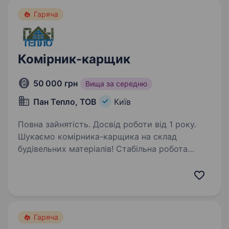
Гаряча
Комірник-карщик
50 000 грн
Вища за середню
Пан Тепло, ТОВ
Київ
Повна зайнятість. Досвід роботи від 1 року.
Шукаємо комірника-карщика на склад
будівельних матеріалів! Стабільна робота
Своєчасна виплата заробітної плати Дружній
колектив Офіційне працевлаштування
Обов’язки: Приймання та відвантаження
товару Робота…
Гаряча