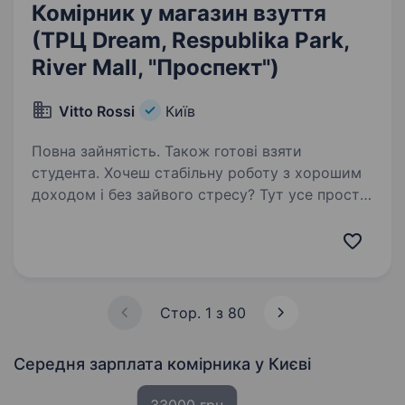
Комірник у магазин взуття
(ТРЦ Dream, Respublika Park,
River Mall, "Проспект")
Vitto Rossi
Київ
Повна зайнятість. Також готові взяти
студента. Хочеш стабільну роботу з хорошим
доходом і без зайвого стресу? Тут усе просто:
зрозумілі задачі, активний формат і своєчасна
оплата Переваги для тебе Дохід — ставка +
бонуси Стабільні виплати без затримок Чіткі…
Стор. 1 з 80
Середня зарплата комірника
у Києві