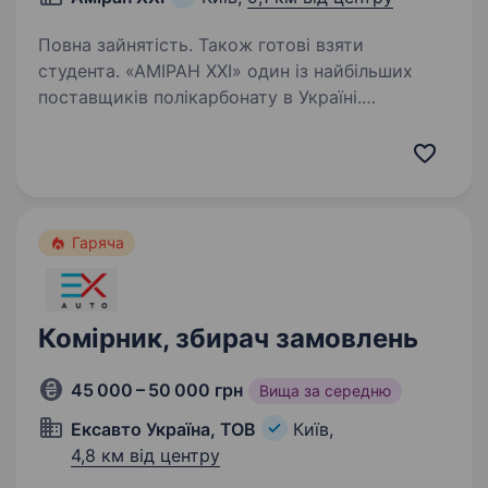
Повна зайнятість. Також готові взяти
студента. «АМІРАН XXI» один із найбільших
поставщиків полікарбонату в Україні.
Запрошуємо на постійну роботу ВАНТАЖНИКА
на склад полікарбонату. Вимоги:
дисциплінованість, відповідальність;
уважність; відсутність…
Гаряча
Комірник, збирач замовлень
45 000 – 50 000 грн
Вища за середню
Ексавто Україна, ТОВ
Київ,
4,8 км від центру