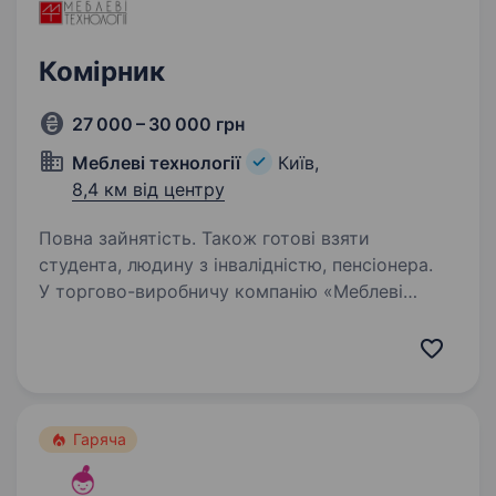
Комірник
27 000 – 30 000 грн
Меблеві технології
Київ,
8,4 км від центру
Повна зайнятість. Також готові взяти
студента, людину з інвалідністю, пенсіонера.
У торгово-виробничу компанію «Меблеві
технології» на постійну роботу потрібен
Комірник. Ми шукаємо відповідальну, уважну
людину, яка бажає мати стабільну та гідно
оплачувану роботу. Що ти будеш робити:
приймати…
Гаряча