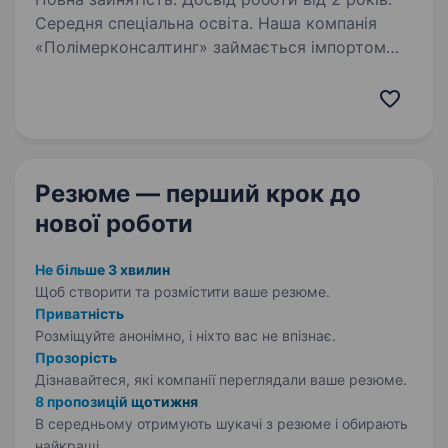
Середня спеціальна освіта. Наша компанія
«Полімерконсалтинг» займається імпортом
та оптовою торгівлею технічним текстильом.
Докладніше про нас можете дізнатися
на нашому сайті
https://polymerconsulting.com.ua/ Шукаємо
в наш колектив відповідального…
Резюме — перший крок
до
нової роботи
Не більше 3 хвилин
Щоб створити та розмістити ваше
резюме.
Приватність
Розміщуйте анонімно, і ніхто вас не впізнає.
Прозорість
Дізнавайтеся, які компанії переглядали ваше резюме.
8 пропозицій щотижня
В середньому отримують шукачі з резюме і обирають
найкращі.