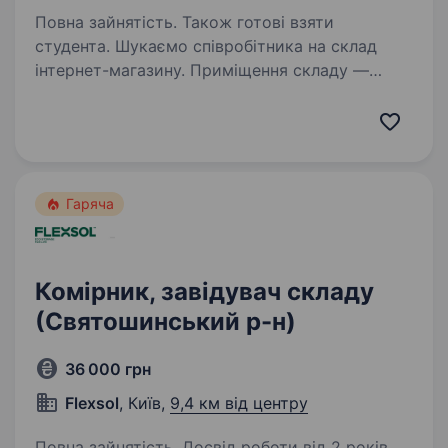
Повна зайнятість. Також готові взяти
студента. Шукаємо співробітника на склад
інтернет-магазину. Приміщення складу —
офісного типу, чисте, опалювальне, дуже
комфортне.Досвід не обов’язковий,
розглянемо студента-заочника. 4party.ua − це
Інтернет-магазин з дійсно…
Гаряча
Комірник, завідувач складу
(Святошинський р-н)
36 000 грн
Flexsol
, Київ,
9,4 км від центру
Повна зайнятість. Досвід роботи від 2 років.