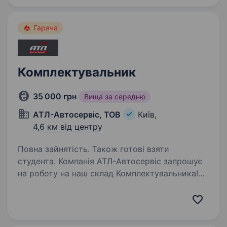
450662315087547/…
Гаряча
Комплектувальник
35 000 грн
Вища за середню
АТЛ-Автосервіс, ТОВ
Київ,
4,6 км від центру
Повна зайнятість. Також готові взяти
студента. Компанія АТЛ-Автосервіс запрошує
на роботу на наш склад Комплектувальника!
Що ми пропонуємо: Колектив, який завжди
допоможе та підтримає; Комфортна
локація:вул. Вікентія Хвойки, 12; Зручний
графік роботи:…