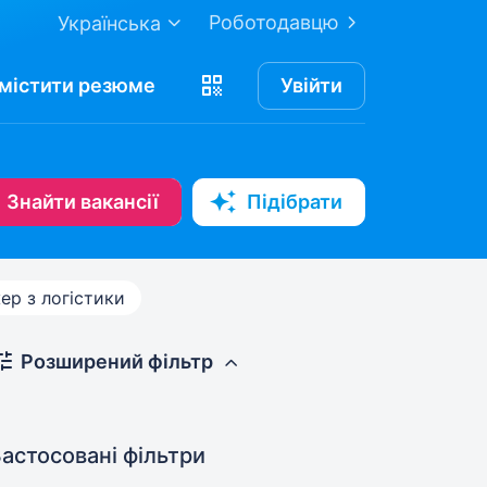
Роботодавцю
Українська
містити
резюме
Увійти
Знайти вакансії
Підібрати
р з логістики
Розширений фільтр
астосовані фільтри