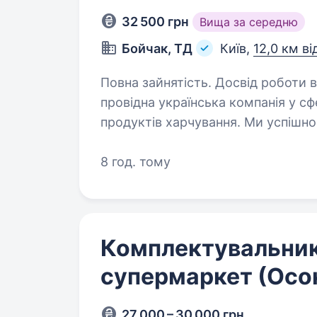
32 500 грн
Вища за середню
Бойчак, ТД
Київ,
12,0 км ві
Повна зайнятість. Досвід роботи від 1 року. Торговий
провідна українська компанія у сф
продуктів харчування. Ми успішн
покриття по всій території Україн
8 год. тому
Комплектувальник
супермаркет (Осо
27 000 – 30 000 грн