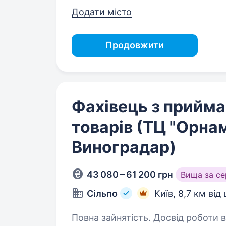
Додати місто
Продовжити
Фахівець з прийма
товарів (ТЦ "Орнам
Виноградар)
43 080 – 61 200 грн
Вища за с
Сільпо
Київ,
8,7 км від
Повна зайнятість. Досвід роботи від 1 року. Любите точ