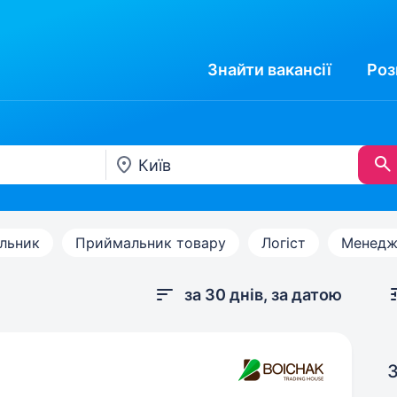
Знайти
вакансії
Роз
льник
Приймальник товару
Логіст
Менедже
за 30 днів, за датою
З