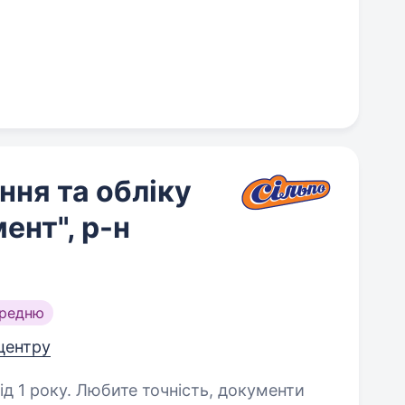
ння та обліку
ент", р-н
ередню
 центру
ність, документи