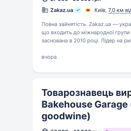
Zakaz.ua
Київ,
7,0 км в
Повна зайнятість. Zakaz.ua — український сервіс доставки продуктів,
що входить до міжнародної групи 
заснована в 2010 році. Лідер на р
мереж гі­пер­мар­ке­тів: METRO,…
вчора
Товарознавець ви
Bakehouse Garage 
goodwine)