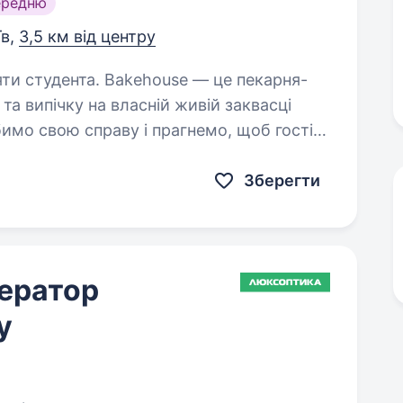
ередню
їв,
3,5 км від центру
ehouse — це пекарня-
та випічку на власній живій заквасці
имо свою справу і прагнемо, щоб гості
обі та сервісі…
Зберегти
ператор
у