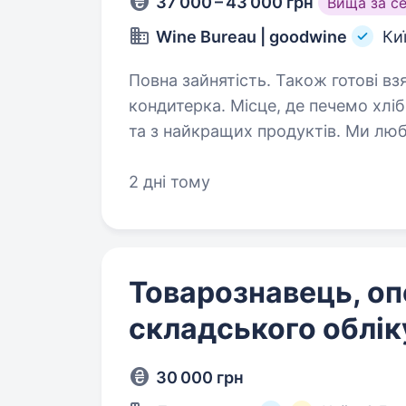
37 000 – 43 000 грн
Вища за с
Wine Bureau | goodwine
Ки
Повна зайнятість. Також готові взяти студента. Bak
кондитерка. Місце, де печемо хліб 
та з найкращих продуктів. Ми люб
відчували цю любов у кожному вир
2 дні тому
Товарознавець, о
складського облік
30 000 грн