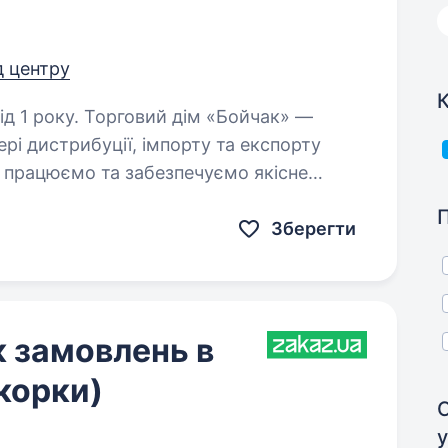
д центру
К
 дім «Бойчак» —
ері дистрибуції, імпорту та експорту
о працюємо та забезпечуємо якісне
и вже понад 18 років…
Зберегти
 замовлень в
корки)
у