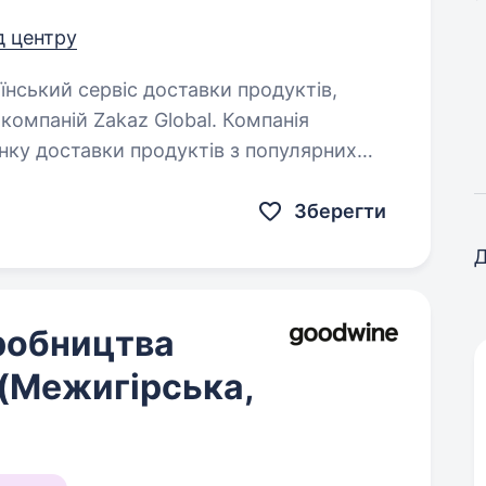
ід центру
компаній Zakaz Global. Компанія
инку доставки продуктів з популярних
Зберегти
Д
робництва
(Межигірська,