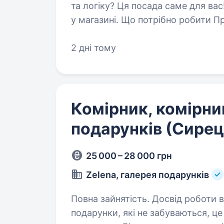
та логіку? Ця посада саме для вас
у магазині. Що потрібно робити Приймати товари згідно з документами
Внос
2 дні тому
Комірник, комірни
подарунків (Сирец
25 000 – 28 000 грн
Zelena, галерея подарунків
Повна зайнятість. Досвід роботи від 1 року. ZELENA — це
подарунки, які не забуваються, це