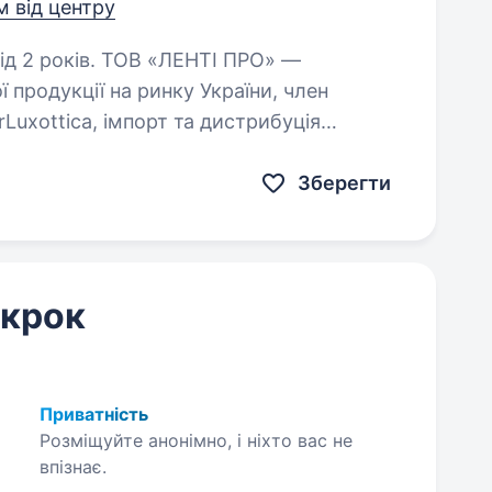
м від центру
В «ЛЕНТІ ПРО» —
 продукції на ринку України, член
rLuxottica, імпорт та дистрибуція
тичних брендів (Ray-Ban, Armani,…
Зберегти
 крок
Приватність
Розміщуйте анонімно, і ніхто вас не
впізнає.