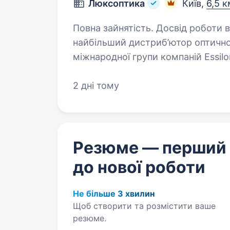
Люксоптика
Київ,
6,5 к
Повна зайнятість. Досвід роботи від 2 років. ТО
найбільший дистриб’ютор оптичної
міжнародної групи компаній Essilo
оригінальної продукції відомих оп
2 дні тому
Резюме — перший
до нової роботи
Не більше 3 хвилин
Щоб створити та розмістити ваше
резюме.