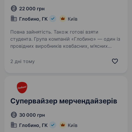
22 000 грн
Глобино, ГК
Київ
Повна зайнятість. Також готові взяти
студента. Група компаній «Глобино» — один із
провідних виробників ковбасних, м’ясних
та молочних виробів в Україні, якому
довіряють мільйони споживачів.
2 дні тому
Ми створюємо якісні ковбасні, м’ясні
та молочні вироби, використовуючи…
Супервайзер мерчендайзерів
30 000 грн
Глобино, ГК
Київ