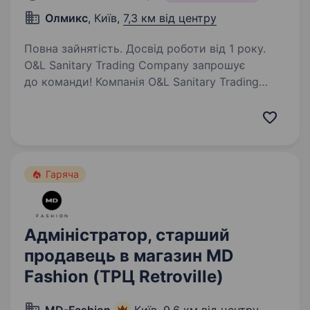
Олмикс
, Київ,
7,3 км від центру
Повна зайнятість. Досвід роботи від 1 року.
O&L Sanitary Trading Company запрошує
до команди! Компанія O&L Sanitary Trading
Company вже майже 30 років є одним із
лідерів українського ринку сантехнічного
та теплотехнічного обладнання. Ми маємо
власне виробництво,…
Гаряча
Адміністратор, старший
продавець в магазин MD
Fashion (ТРЦ Retroville)