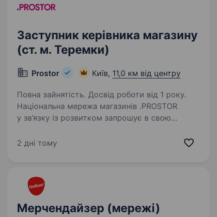
Заступник керівника магазину
(ст. м. Теремки)
Prostor
Київ,
11,0 км від центру
Повна зайнятість. Досвід роботи від 1 року.
Національна мережа магазинів .PROSTOR
у зв’язку із розвитком запрошує в свою
команду Заступника керівника магазину в м.
Київ, м. Теремки, пр-т. Академіка Глушкова
2 дні тому
31А Вимоги: досвід роботи на аналогічній
посаді…
Мерчендайзер (мережі)