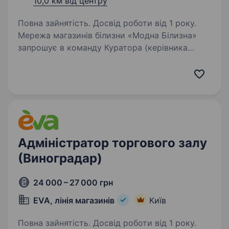
10,0 км від центру
Повна зайнятість. Досвід роботи від 1 року.
Мережа магазинів білизни «Модна Білизна»
запрошує в команду Куратора (керівника
групи магазинів) — управлінця, який вміє
працювати з цифрами, персоналом і
результатом. На зараз маємо: 14 років
успішної роботи, 31…
Адміністратор торгового залу
(Виноградар)
24 000 – 27 000 грн
EVA, лінія магазинів
Київ
Повна зайнятість. Досвід роботи від 1 року.