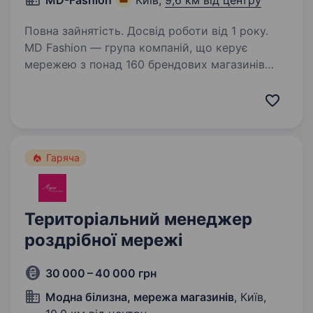
MD-Fashion
Київ,
9,6 км від центру
Повна зайнятість. Досвід роботи від 1 року.
MD Fashion — група компаній, що керує
мережею з понад 160 брендових магазинів
по всій Україні, Центральній Азії та Молдові,
та представляє світові бренди Tommy Hilfiger,
Calvin Klein, Diesel, Gant, G-Star Raw, Under…
Гаряча
Територіальний менеджер
роздрібної мережі
30 000 – 40 000 грн
Модна білизна, мережа магазинів
, Київ,