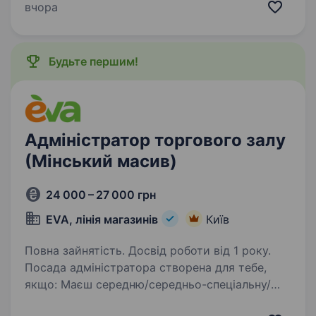
на адміністративній посаді (торгівля) рік і
вчора
більше Вмієш базово користуватись
комп’ютером…
Будьте першим!
Адміністратор торгового залу
(Мінський масив)
24 000 – 27 000 грн
EVA, лінія магазинів
Київ
Повна зайнятість. Досвід роботи від 1 року.
Посада адміністратора створена для тебе,
якщо: Маєш середню/середньо-спеціальну/
вищу освіту Раніше працював (ла)