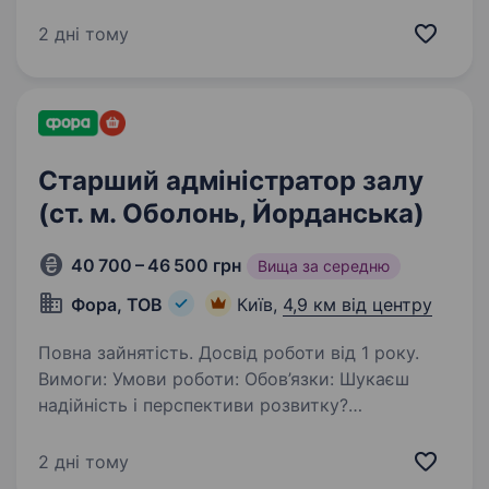
зможе ефективно керувати роботою магазину
та забезпечувати високий рівень
2 дні тому
обслуговування клієнтів. Вимоги: знання
касової дисципліни; знання роботи
контрольно-касового…
Старший адміністратор залу
(ст. м. Оболонь, Йорданська)
40 700 – 46 500 грн
Вища за середню
Фора, ТОВ
Київ,
4,9 км від центру
Повна зайнятість. Досвід роботи від 1 року.
Вимоги: Умови роботи: Обов’язки: Шукаєш
надійність і перспективи розвитку?
Ми надійний роботодавець. А ще ми
динамічно розвиваємося та втілюємо
2 дні тому
інновації. Запрошуємо на роботу в нічні зміни