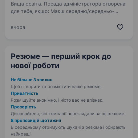
Вища освіта. Посада адміністратора створена
для тебе, якщо: Маєш середню/середньо-
спеціальну/вищу освіту Раніше працював (ла)
на адміністративній посаді (торгівля) рік і
вчора
більше Вмієш базово користуватись
комп’ютером (володіння…
Резюме — перший крок
до
нової роботи
Не більше 3 хвилин
Щоб створити та розмістити ваше
резюме.
Приватність
Розміщуйте анонімно, і ніхто вас не впізнає.
Прозорість
Дізнавайтеся, які компанії переглядали ваше резюме.
8 пропозицій щотижня
В середньому отримують шукачі з резюме і обирають
найкращі.