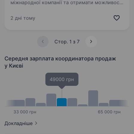
міжнародної компанії та отримати можливості
обміну досвідом із закордонними колегами?
Ви отримаєте наставництво від працівників
2 дні тому
компанії, навчитеся бути гнучким
та адаптуватися до нових умов,…
Стор. 1 з 7
Середня зарплата координатора продаж
у Києві
49000 грн
33 000 грн
65 000 грн
Докладніше