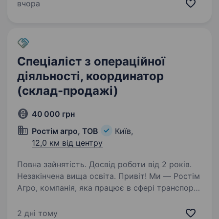
на адміністративній посаді (торгівля) рік і
вчора
більше Вмієш базово користуватись
комп’ютером (володіння…
Спеціаліст з операційної
діяльності, координатор
(склад-продажі)
40 000 грн
Ростім агро, ТОВ
Київ,
12,0 км від центру
Повна зайнятість. Досвід роботи від 2 років.
Незакінчена вища освіта. Привіт! Ми — Ростім
Агро, компанія, яка працює в сфері транспорту
і логістики, експорт/імпорту, і ми шукаємо
Спеціаліста з операційної діяльності, який
2 дні тому