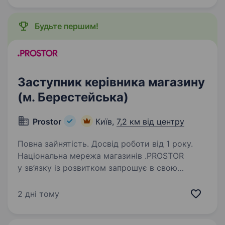
привітного старшого…
Будьте першим!
Заступник керівника магазину
(м. Берестейська)
Prostor
Київ,
7,2 км від центру
Повна зайнятість. Досвід роботи від 1 року.
Національна мережа магазинів .PROSTOR
у зв’язку із розвитком запрошує в свою
команду Заступника керівника магазину в м.
Київ досвід роботи на аналогічній посаді або
2 дні тому
старшим продавцем; знання касової
дисципліни;…