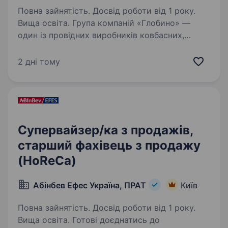
Повна зайнятість. Досвід роботи від 1 року.
Вища освіта. Група компаній «Глобино» —
один із провідних виробників ковбасних,
м’ясних та молочних виробів в Україні, якому
довіряють мільйони споживачів.
2 дні тому
Ми створюємо якісні ковбасні, м’ясні
та молочні вироби, використовуючи…
Супервайзер/ка з продажів,
старший фахівець з продажу
(HoReCa)
Абінбев Ефес Україна, ПРАТ
Київ
Повна зайнятість. Досвід роботи від 1 року.
Вища освіта. Готові доєднатись до