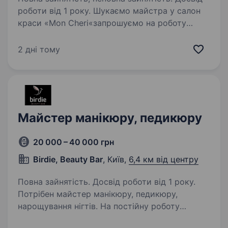
роботи від 1 року. Шукаємо майстра у салон
краси «Mon Cheri«запрошуємо на роботу
майстра МАНИКЮРУ. Адреса: м. Київ вул.
Гарматна 22/32 095 595 55 31 Головні вимоги:
2 дні тому
Досвід роботи, якісно виконувати манікюр,
педикюр Умови роботи:…
Майстер манікюру, педикюру
20 000 – 40 000 грн
Birdie, Beauty Bar
, Київ,
6,4 км від центру
Повна зайнятість. Досвід роботи від 1 року.
Потрібен майстер манікюру, педикюру,
нарощування нігтів. На постійну роботу
(можна підробити) потрібно майстер манікюру