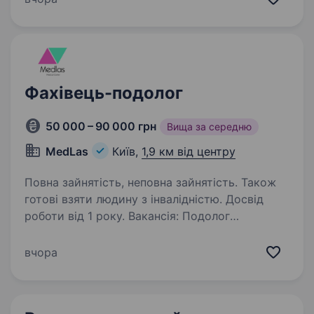
у високій якості роботи, чесний
та вмотивований. КОРОТКО ПРО ГОЛОВНЕ:
Kievnogti…
Фахівець-подолог
50 000 – 90 000 грн
Вища за середню
MedLas
Київ,
1,9 км від центру
Повна зайнятість, неповна зайнятість. Також
готові взяти людину з інвалідністю. Досвід
роботи від 1 року. Вакансія: Подолог
Медичний центр Medlas шукає в команду
професіонала на посаду Подолога. Обов’язки:
вчора
Проведення апаратних та неапаратних
процедур для лікування та догляду
за стопоюта нігтями; бородавок на стопах/