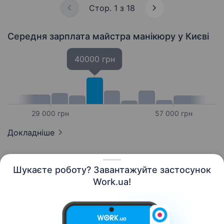
допоможе…
Стор. 1 з 18
Середня зарплата майстра манікюру
у Києві
40000 грн
29 000 грн
57 000 грн
Докладніше
Шукаєте роботу? Завантажуйте застосунок
Work.ua!
Українська