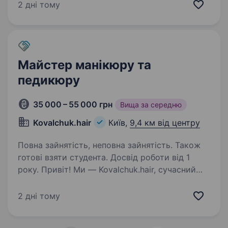
(педикюру). з 10:00 до 19:00 робота позмінна
2 дні тому
(2 дні через 2) або за домовленістю! Салон…
Майстер манікюру та
педикюру
35 000 – 55 000 грн
Вища за середню
Kovalchuk.hair
Київ,
9,4 км від центру
Повна зайнятість, неповна зайнятість. Також
готові взяти студента. Досвід роботи від 1
року. Привіт! Ми — Kovalchuk.hair, сучасний
салон краси у Києві, який об'єднує майстрів,
закоханих у свою справу та клієнтів, для яких
2 дні тому
важливий сервіс і комфорт. Зараз ми шукаємо
майстра манікюру та педикюру, який