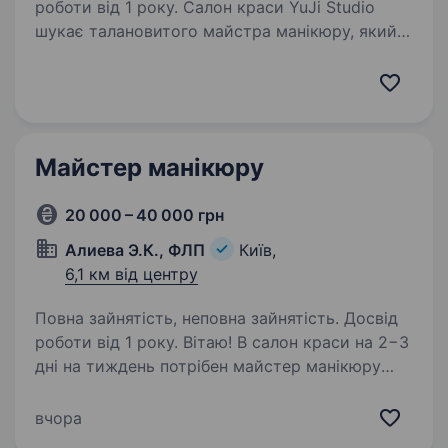
роботи від 1 року. Салон краси YuJi Studio
шукає талановитого майстра манікюру, який
любить свою справу та хоче працювати
в стильному, комфортному просторі
з класними клієнтами Що ми пропонуємо?
Сучасний, добре обладнаний салон…
Майстер манікюру
20 000 – 40 000 грн
Алиева Э.К., ФЛП
Київ,
6,1 км від центру
Повна зайнятість, неповна зайнятість. Досвід
роботи від 1 року. Вітаю! В салон краси на 2−3
дні на тиждень потрібен майстер манікюру
та педикюру! Про нас: салон краси працює 2,5
роки, вже напрацьована велика база клієнтів,
вчора
оскільки дуже прохідне місце, вул.