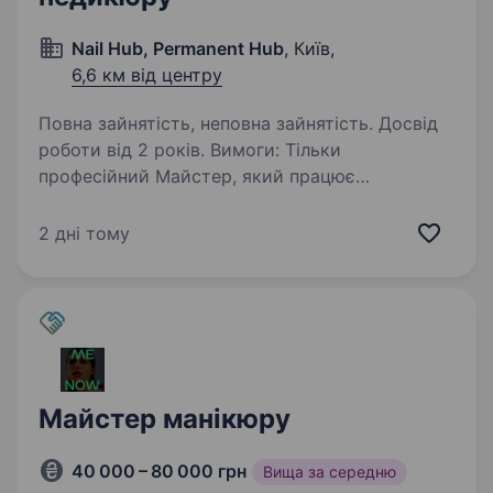
Nail Hub, Permanent Hub
, Київ,
6,6 км від центру
Повна зайнятість, неповна зайнятість. Досвід
роботи від 2 років. Вимоги: Тільки
професійний Майстер, який працює
на результат, володіє різними техніками
манікюру та педикюру, який звик працювати
2 дні тому
в красивих та комфортних умовах, готовий
розвиватись постійно та прагнути більше,…
Майстер манікюру
40 000 – 80 000 грн
Вища за середню