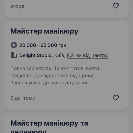
ми створюємо умови, в яких майстри хочуть
вчора
працювати та розвиватися. Повний запис —
5−6 клієнтів щодня. Заробітна…
Майстер манікюру
20 000 – 60 000 грн
Delight Studio
, Київ,
8,2 км від центру
Повна зайнятість. Також готові взяти
студента. Досвід роботи від 1 року.
Запрошуємо, до нашої дружньої
та атмосферної студії краси, майстра
манікюру Локація: метро Нивки (2 хвилинки
2 дні тому
пішки), Берестейський проспект 67
Що ми пропонуємо: Оплата 50% майстру
(прайс договірний, є різні градації…
Майстер манікюру та
педикюру