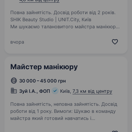
Повна зайнятість. Досвід роботи від 2 років.
SHIK Beauty Studio | UNIT.City, Київ
Ми шукаємо талановитого майстра манікюру/
педикюру, який хоче працювати в сучасному
преміум-просторі з комфортними умовами,
вчора
якісними матеріалами та повагою до своєї
праці Що ми пропонуємо:…
Майстер манікюру
30 000 – 45 000 грн
Зуй І.А., ФОП
Київ,
7,3 км від центру
Повна зайнятість, неповна зайнятість. Досвід
роботи від 1 року. Вимоги: Шукаю в команду
майстра який готовий навчатись і
розвиватись разом зі мною. Якщо чогось