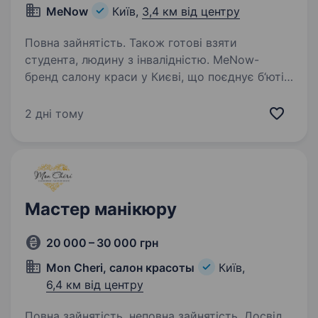
MeNow
Київ,
3,4 км від центру
Повна зайнятість. Також готові взяти
студента, людину з інвалідністю. MeNow-
бренд салону краси у Києві, що поєднує б‘юті
послуги, просвітницьку діяльність та силу
жіночої спільності, щоб надихати молодих
2 дні тому
жінок насолоджуватись собою і своїм життям.
https://instagram.com/menow.kyiv?
igshid=NzZlODBkYWE4Ng==…
Мастер манікюру
20 000 – 30 000 грн
Mon Cheri, салон красоты
Київ,
6,4 км від центру
Повна зайнятість, неповна зайнятість. Досвід