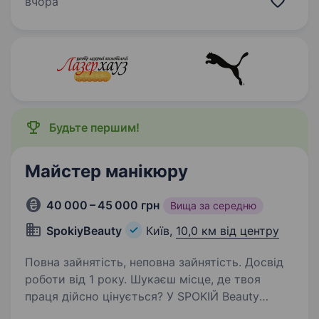
вчора
знайдеш підтримку. 300 метрів beauty
прослуг, креативний дизайнерський…
Будьте першим!
Майстер манікюру
40 000 – 45 000 грн
Вища за середню
SpokiyBeauty
Київ,
10,0 км від центру
Повна зайнятість, неповна зайнятість. Досвід
роботи від 1 року. Шукаєш місце, де твоя
праця дійсно цінується? У SPOKIЙ Beauty
Studio ми не даємо порожніх обіцянок —