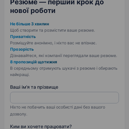
Резюме — перший крок
до
пальці…
нової роботи
Не більше 3 хвилин
Щоб створити та розмістити ваше
резюме.
Приватність
Розміщуйте анонімно, і ніхто вас не впізнає.
Прозорість
Дізнавайтеся, які компанії переглядали ваше резюме.
8 пропозицій щотижня
В середньому отримують шукачі з резюме і обирають
найкращі.
Ваші ім'я та прізвище
Ніхто не побачить ваші особисті дані без вашого
дозволу.
Ким ви хочете працювати?