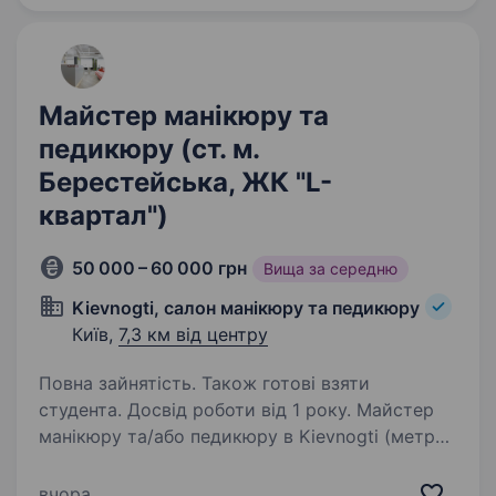
Кирилівська, 152,…
Майстер манікюру та
педикюру (ст. м.
Берестейська, ЖК "L-
квартал")
50 000 – 60 000 грн
Вища за середню
Kievnogti, салон манікюру та педикюру
Київ,
7,3 км від центру
Повна зайнятість. Також готові взяти
студента. Досвід роботи від 1 року. Майстер
манікюру та/або педикюру в Kievnogti (метро
Берестейська) Запрошуємо в команду
майстра! Шукаємо фахівця, який стабільний
вчора