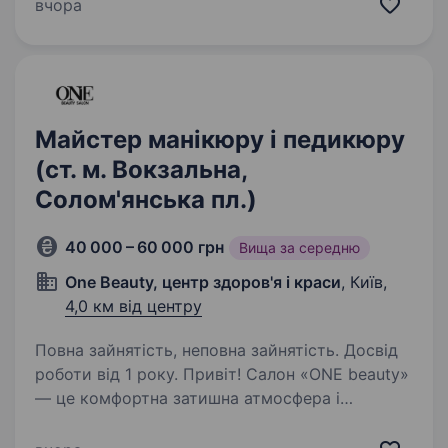
не вмієш, не хвилюйся- я навчу) Якісне
вчора
виконання манікюру/педикюру/ укріплення
нігтів Досвід роботи від 1 року…
Майстер манікюру і педикюру
(ст. м. Вокзальна,
Солом'янська пл.)
40 000 – 60 000 грн
Вища за середню
One Beauty, центр здоров'я і краси
, Київ,
4,0 км від центру
Повна зайнятість, неповна зайнятість. Досвід
роботи від 1 року. Привіт! Салон «ONE beauty»
— це комфортна затишна атмосфера і
дружний колектив, а також місце
де ти реалізуєш свої творчі амбіції і завжди